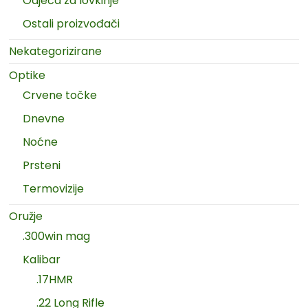
Odjeća za lovkinje
Ostali proizvođači
Nekategorizirane
Optike
Crvene točke
Dnevne
Noćne
Prsteni
Termovizije
Oružje
.300win mag
Kalibar
.17HMR
.22 Long Rifle