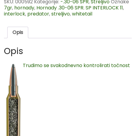
SKU:
000592
Kategorije:
-.30-06 SPR
,
Streljivo
Oznake
7gr
,
hornady
,
Hornady .30-06 SPR. SP INTERLOCK 11
,
interlock
,
predator
,
streljivo
,
whitetail
Opis
Opis
Trudimo se svakodnevno kontrolirati točnost