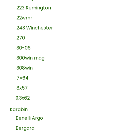
.223 Remington
.22wmr
.243 Winchester
.270
.30-06
.300win mag
.308win
.7×64
.8x57
9.3x62
Karabin
Benelli Argo
Bergara