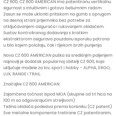
CZ 600, CZ 600 AMERICAN ima patentiranu vertikalnu
sigurnost s intuitivnim i gotovo bešumnim radom.
Zasun se može ukloniti pritiskom na gumb s oprugom
na desnoj strani prijemnika bez potrebe za
otključavanjem osigurača i rukovanjem okidačem.
Sustav kontroliranog dodavanja s kratkim
ekstraktorom osigurava pouzdanu isporuku patrona
u bilo kojem položaju, čak i tijekom brzih punjenja.
Nova CZ 600 AMERICAN puška sa središnjim paljenjem
najnoviji je dodatak popularnoj obitelji CZ 600, koja
uključuje modele za lov, sport i hobby – ALPHA, ERGO,
LUX, RANGE i TRAIL.
Značajke CZ 600 AMERICAN:
Zajamčena točnost ispod MOA (skupine od tri hica na
100 m sa odgovarajućim streljivom)
Težina okidača podesiva prema korisniku (CZ patent)
Sve metalne komponente tretirane CZ patentiranim,