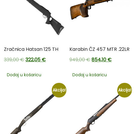
Zračnica Hatsan 125 TH
Karabin ČZ 457 MTR .22LR
339,00
€
322,05
€
949,00
€
854,10
€
Dodaj u košaricu
Dodaj u košaricu
Akcija!
Akcija!