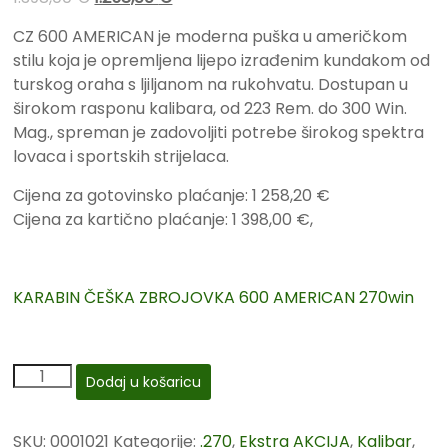
CZ 600 AMERICAN je moderna puška u američkom
stilu koja je opremljena lijepo izrađenim kundakom od
turskog oraha s ljiljanom na rukohvatu. Dostupan u
širokom rasponu kalibara, od 223 Rem. do 300 Win.
Mag., spreman je zadovoljiti potrebe širokog spektra
lovaca i sportskih strijelaca.
Cijena za gotovinsko plaćanje: 1 258,20 €
Cijena za kartično plaćanje: 1 398,00 €,
KARABIN ČEŠKA ZBROJOVKA 600 AMERICAN 270win
Dodaj u košaricu
SKU:
0001021
Kategorije:
.270
,
Ekstra AKCIJA
,
Kalibar
,