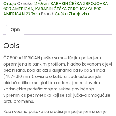
Oružje
Oznake:
270win
,
KARABIN ČEŠKA ZBROJOVKA
600 AMERICAN
,
KARABIN ČEŠKA ZBROJOVKA 600
AMERICAN 270win
Brand:
Češka Zbrojovka
Opis
Opis
ČZ 600 AMERICAN puška sa središnjim paljenjem
opremljena je tankim profilom, hladno kovanom cijevi
bez nišana, koja dolazi u duljinama od 18 do 24 inča
(457-610 mm), ovisno o kalibru. Jednostupanjski
okidač odlikuje se glatkim radom i jednostavnim
korisničkim podešavanjem težine povlačenja.
Spremnik s pet metaka koji se zaključava omogućuje
brzu promjenu.
Kao i većina pušaka sa središnjim paljenjem iz serije