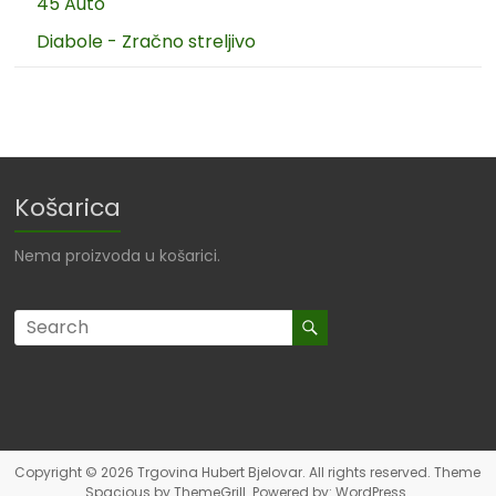
45 Auto
Diabole - Zračno streljivo
Košarica
Nema proizvoda u košarici.
Copyright © 2026
Trgovina Hubert Bjelovar
. All rights reserved. Theme
Spacious
by ThemeGrill. Powered by:
WordPress
.