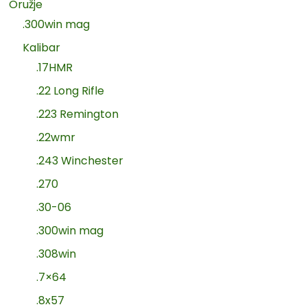
Oružje
.300win mag
Kalibar
.17HMR
.22 Long Rifle
.223 Remington
.22wmr
.243 Winchester
.270
.30-06
.300win mag
.308win
.7×64
.8x57