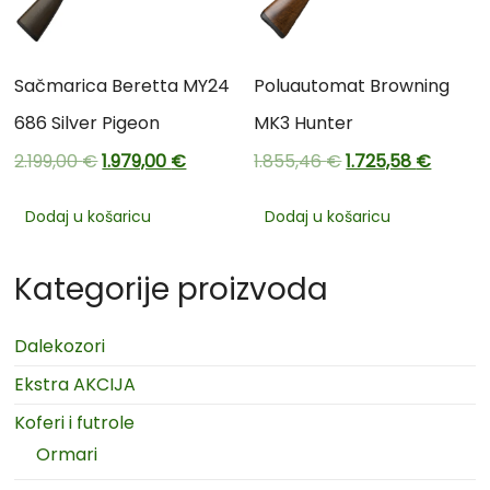
Sačmarica Beretta MY24
Poluautomat Browning
686 Silver Pigeon
MK3 Hunter
2.199,00
€
1.979,00
€
1.855,46
€
1.725,58
€
Dodaj u košaricu
Dodaj u košaricu
Kategorije proizvoda
Dalekozori
Ekstra AKCIJA
Koferi i futrole
Ormari