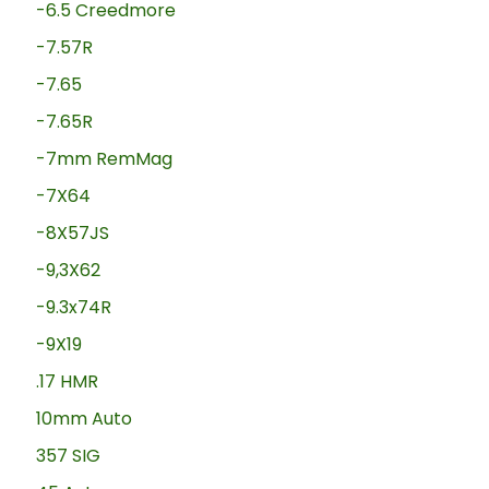
-6.5 Creedmore
-7.57R
-7.65
-7.65R
-7mm RemMag
-7X64
-8X57JS
-9,3X62
-9.3x74R
-9X19
.17 HMR
10mm Auto
357 SIG