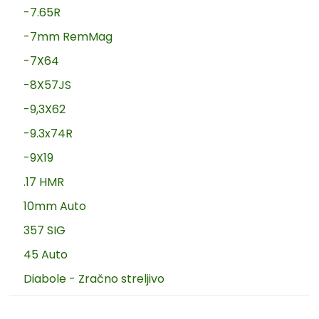
-7.65R
-7mm RemMag
-7X64
-8X57JS
-9,3X62
-9.3x74R
-9X19
.17 HMR
10mm Auto
357 SIG
45 Auto
Diabole - Zračno streljivo