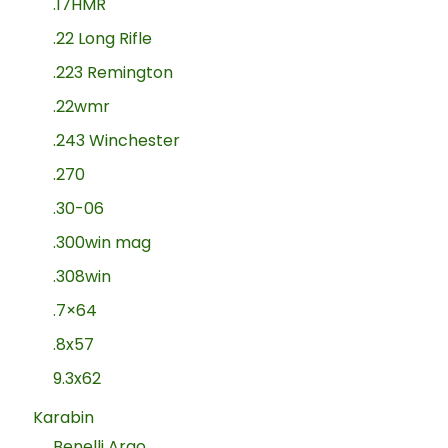
.17HMR
.22 Long Rifle
.223 Remington
.22wmr
.243 Winchester
.270
.30-06
.300win mag
.308win
.7×64
.8x57
9.3x62
Karabin
Benelli Argo