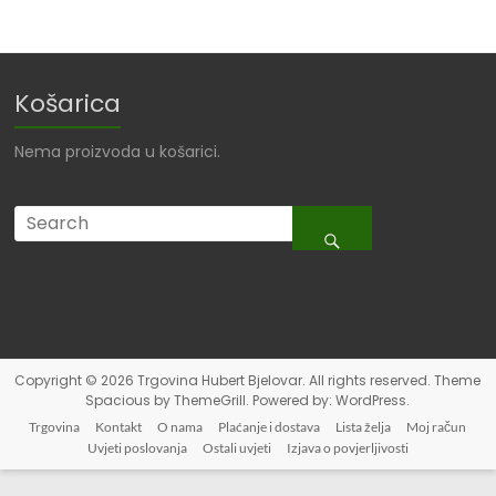
Košarica
Nema proizvoda u košarici.
Copyright © 2026
Trgovina Hubert Bjelovar
. All rights reserved. Theme
Spacious
by ThemeGrill. Powered by:
WordPress
.
Trgovina
Kontakt
O nama
Plaćanje i dostava
Lista želja
Moj račun
Uvjeti poslovanja
Ostali uvjeti
Izjava o povjerljivosti