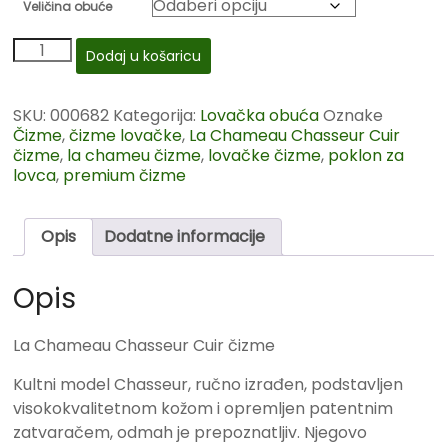
Veličina obuće
Dodaj u košaricu
SKU:
000682
Kategorija:
Lovačka obuća
Oznake
Čizme
,
čizme lovačke
,
La Chameau Chasseur Cuir
čizme
,
la chameu čizme
,
lovačke čizme
,
poklon za
lovca
,
premium čizme
Opis
Dodatne informacije
Opis
La Chameau Chasseur Cuir čizme
Kultni model Chasseur, ručno izrađen, podstavljen
visokokvalitetnom kožom i opremljen patentnim
zatvaračem, odmah je prepoznatljiv. Njegovo