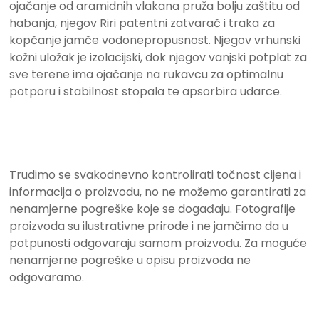
ojačanje od aramidnih vlakana pruža bolju zaštitu od
habanja, njegov Riri patentni zatvarač i traka za
kopčanje jamče vodonepropusnost. Njegov vrhunski
kožni uložak je izolacijski, dok njegov vanjski potplat za
sve terene ima ojačanje na rukavcu za optimalnu
potporu i stabilnost stopala te apsorbira udarc
e.
Trudimo se svakodnevno kontrolirati točnost cijena i
informacija o proizvodu, no ne možemo garantirati za
nenamjerne pogreške koje se događaju. Fotografije
proizvoda su ilustrativne prirode i ne jamčimo da u
potpunosti odgovaraju samom proizvodu. Za moguće
nenamjerne pogreške u opisu proizvoda ne
odgovaramo.