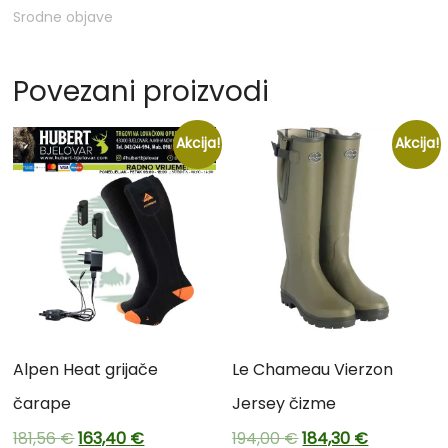
Srodne objave
Povezani proizvodi
Akcija!
Akcija!
Alpen Heat grijače
Le Chameau Vierzon
čarape
Jersey čizme
181,56
€
163,40
€
194,00
€
184,30
€