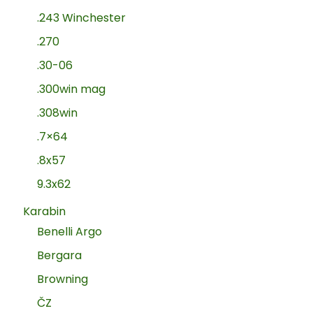
.243 Winchester
.270
.30-06
.300win mag
.308win
.7×64
.8x57
9.3x62
Karabin
Benelli Argo
Bergara
Browning
ČZ