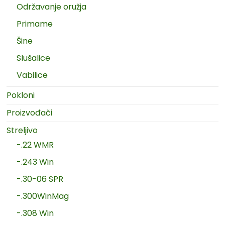
Održavanje oružja
Primame
Šine
Slušalice
Vabilice
Pokloni
Proizvođači
Streljivo
-.22 WMR
-.243 Win
-.30-06 SPR
-.300WinMag
-.308 Win