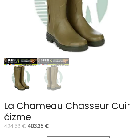
La Chameau Chasseur Cuir
čizme
424,58
€
403,35
€