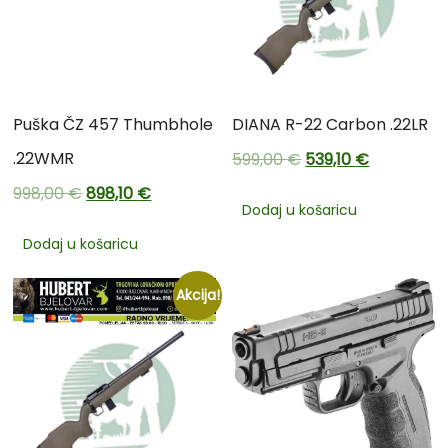
Puška ČZ 457 Thumbhole
DIANA R-22 Carbon .22LR
.22WMR
599,00
€
539,10
€
998,00
€
898,10
€
Dodaj u košaricu
Dodaj u košaricu
Akcija!