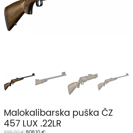
Malokalibarska puška ČZ
457 LUX .22LR
898,00
€
808,10
€