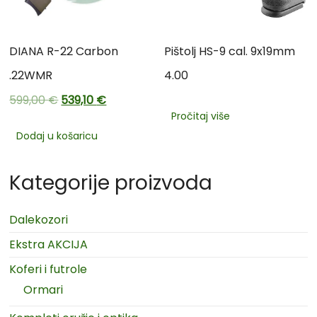
DIANA R-22 Carbon
Pištolj HS-9 cal. 9x19mm
.22WMR
4.00
599,00
€
539,10
€
Pročitaj više
Dodaj u košaricu
Kategorije proizvoda
Dalekozori
Ekstra AKCIJA
Koferi i futrole
Ormari