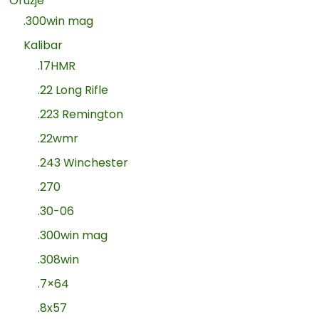
Oružje
.300win mag
Kalibar
.17HMR
.22 Long Rifle
.223 Remington
.22wmr
.243 Winchester
.270
.30-06
.300win mag
.308win
.7×64
.8x57