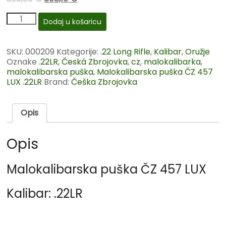
Dodaj u košaricu
SKU:
000209
Kategorije:
.22 Long Rifle
,
Kalibar
,
Oružje
Oznake
.22LR
,
Česká Zbrojovka
,
cz
,
malokalibarka
,
malokalibarska puška
,
Malokalibarska puška ČZ 457
LUX .22LR
Brand:
Češka Zbrojovka
Opis
Opis
Malokalibarska puška ČZ 457 LUX
Kalibar: .22LR