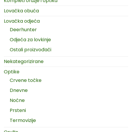
Kompleti oružje i optika
Lovačka obuća
Lovačka odjeća
Deerhunter
Odjeća za lovkinje
Ostali proizvođači
Nekategorizirane
Optike
Crvene točke
Dnevne
Noćne
Prsteni
Termovizije