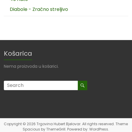
Diabole - Zračno streljivo
Košarica
Nema proizvoda u košarici.
Copyright © 2026
Trgovina Hubert Bjelovar
. All rights reserved. Theme
Spacious
by ThemeGrill. Powered by:
WordPress
.