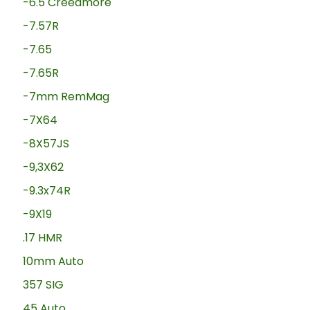
-6.5 Creedmore
-7.57R
-7.65
-7.65R
-7mm RemMag
-7X64
-8X57JS
-9,3X62
-9.3x74R
-9X19
.17 HMR
10mm Auto
357 SIG
45 Auto