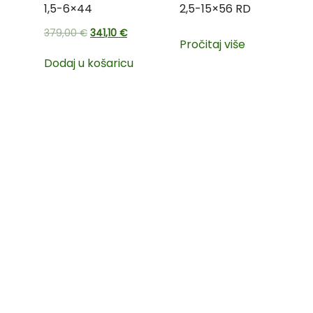
1,5-6×44
2,5-15×56 RD
379,00
€
341,10
€
Pročitaj više
Dodaj u košaricu