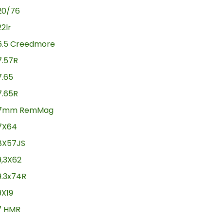
20/76
22lr
6.5 Creedmore
7.57R
7.65
7.65R
7mm RemMag
7X64
8X57JS
9,3X62
9.3x74R
9X19
17 HMR