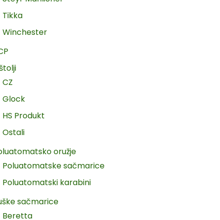
Tikka
Winchester
CP
štolji
CZ
Glock
HS Produkt
Ostali
oluatomatsko oružje
Poluatomatske sačmarice
Poluatomatski karabini
uške sačmarice
Beretta