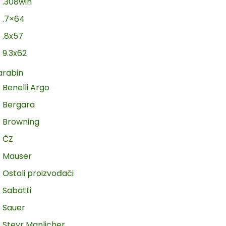
.308win
.7×64
.8x57
9.3x62
arabin
Benelli Argo
Bergara
Browning
ČZ
Mauser
Ostali proizvođači
Sabatti
Sauer
Steyr Manlicher