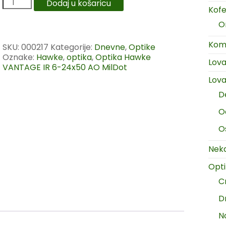
Dodaj u košaricu
Kofer
O
Komp
SKU:
000217
Kategorije:
Dnevne
,
Optike
Oznake:
Hawke
,
optika
,
Optika Hawke
Lov
VANTAGE IR 6-24x50 AO MilDot
Lova
D
O
O
Neka
Opt
C
D
N