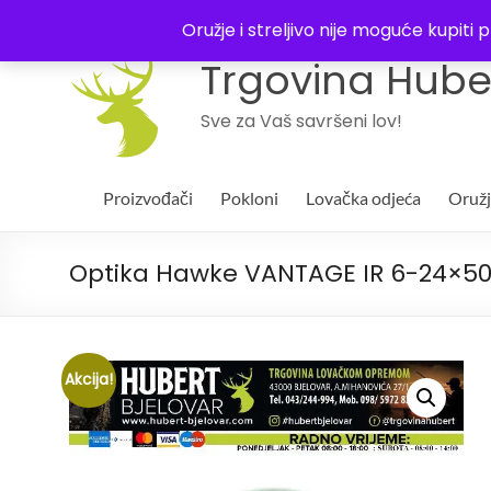
043 244994
Oružje i streljivo nije moguće kupit
Trgovina Huber
Sve za Vaš savršeni lov!
Proizvođači
Pokloni
Lovačka odjeća
Oruž
Optika Hawke VANTAGE IR 6-24×50 
Akcija!