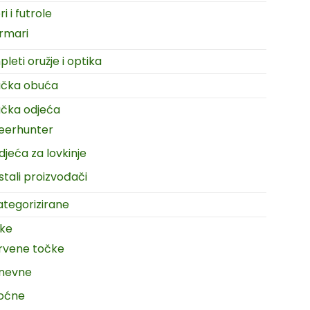
i i futrole
rmari
leti oružje i optika
ačka obuća
čka odjeća
eerhunter
djeća za lovkinje
stali proizvođači
tegorizirane
ike
rvene točke
nevne
oćne