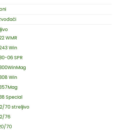
oni
zvođači
jivo
.22 WMR
.243 Win
.30-06 SPR
.300WinMag
.308 Win
.357Mag
.38 Special
2/70 streljivo
12/76
20/70