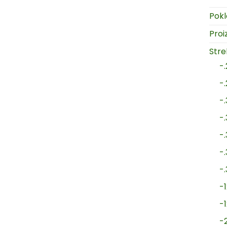
Pokl
Proi
Strel
-
-
-
-
-
-
-
-1
-
-