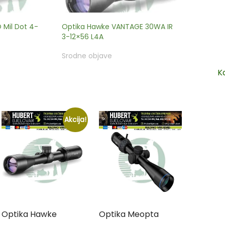
Mil Dot 4-
Optika Hawke VANTAGE 30WA IR
3-12×56 L4A
Srodne objave
K
Akcija!
Optika Hawke
Optika Meopta