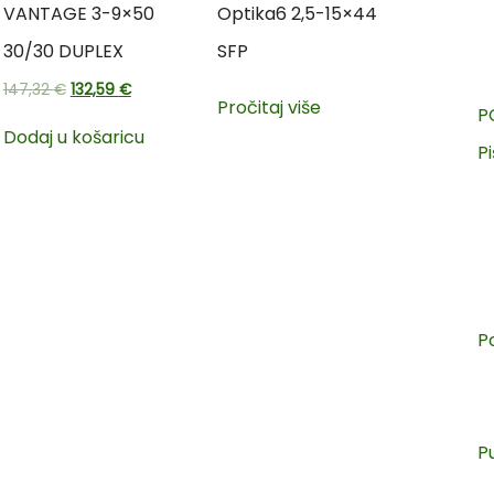
VANTAGE 3-9×50
Optika6 2,5-15×44
30/30 DUPLEX
SFP
147,32
€
132,59
€
Pročitaj više
P
Dodaj u košaricu
Pi
P
P