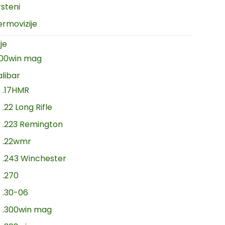
rsteni
ermovizije
je
300win mag
alibar
.17HMR
.22 Long Rifle
.223 Remington
.22wmr
.243 Winchester
.270
.30-06
.300win mag