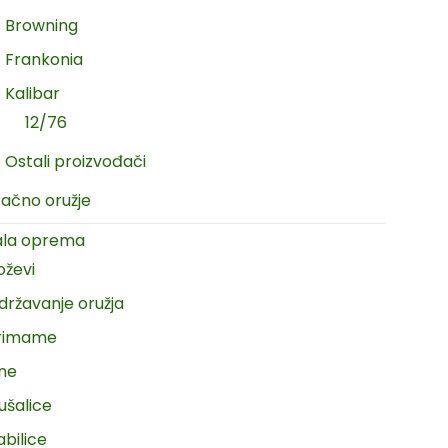
Browning
Frankonia
Kalibar
12/76
Ostali proizvođači
račno oružje
ala oprema
oževi
državanje oružja
rimame
ine
ušalice
abilice