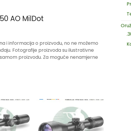
P
T
50 AO MilDot
Oruž
.
na i informacija o proizvodu, no ne možemo
K
ju. Fotografije proizvoda su ilustrativne
ju samom proizvodu. Za moguće nenamjerne