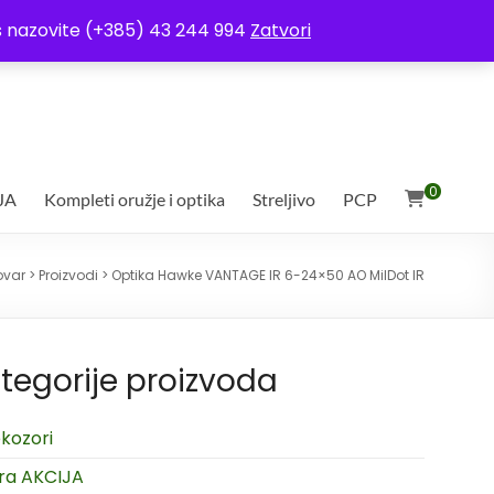
ja
Moj račun
Uvjeti poslovanja
Ostali uvjeti
Izjava o povjerljivosti
Vas nazovite (+385) 43 244 994
Zatvori
0
JA
Kompleti oružje i optika
Streljivo
PCP
ovar
>
Proizvodi
>
Optika Hawke VANTAGE IR 6-24×50 AO MilDot IR
tegorije proizvoda
kozori
ra AKCIJA