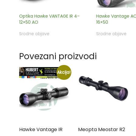
Optika Hawke VANTAGE IR 4-
Hawke Vantage AO 
12×50 AO
16×50
Srodne objave
Srodne objave
Povezani proizvodi
Akcija!
Hawke Vantage IR
Meopta Meostar R2