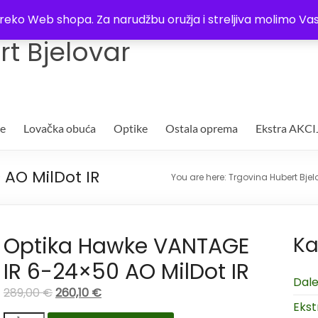
Trgovina
Kontakt
O nama
Plaćanje i dostava
Lista žel
i preko Web shopa. Za narudžbu oružja i streljiva molimo 
t Bjelovar
je
Lovačka obuća
Optike
Ostala oprema
Ekstra AKCI
AO MilDot IR
You are here:
Trgovina Hubert Bjel
Optika Hawke VANTAGE
Ka
IR 6-24×50 AO MilDot IR
Dale
289,00
€
260,10
€
Ekst