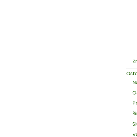
Z
Ost
N
O
P
Š
Sl
V