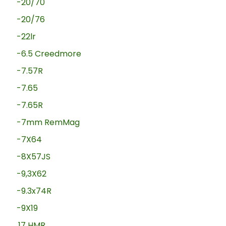
-20/70
-20/76
-22lr
-6.5 Creedmore
-7.57R
-7.65
-7.65R
-7mm RemMag
-7X64
-8X57JS
-9,3X62
-9.3x74R
-9X19
.17 HMR