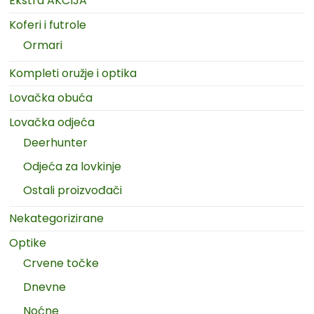
Ekstra AKCIJA
Koferi i futrole
Ormari
Kompleti oružje i optika
Lovačka obuća
Lovačka odjeća
Deerhunter
Odjeća za lovkinje
Ostali proizvođači
Nekategorizirane
Optike
Crvene točke
Dnevne
Noćne