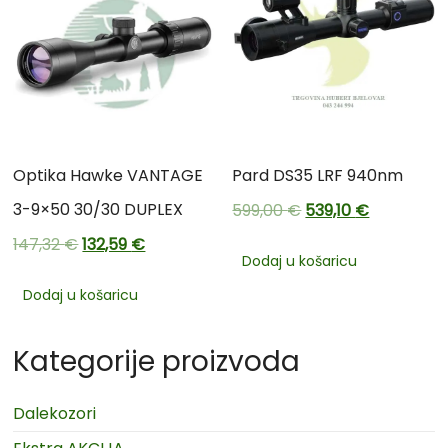
Optika Hawke VANTAGE
Pard DS35 LRF 940nm
3-9×50 30/30 DUPLEX
599,00
€
539,10
€
147,32
€
132,59
€
Dodaj u košaricu
Dodaj u košaricu
Kategorije proizvoda
Dalekozori