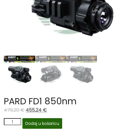
PARD FD1 850nm
479,20
€
455,24
€
Dodaj u košaricu