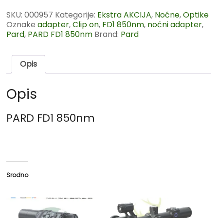
SKU:
000957
Kategorije:
Ekstra AKCIJA
,
Noćne
,
Optike
Oznake
adapter
,
Clip on
,
FD1 850nm
,
noćni adapter
,
Pard
,
PARD FD1 850nm
Brand:
Pard
Opis
Opis
PARD FD1 850nm
Srodno