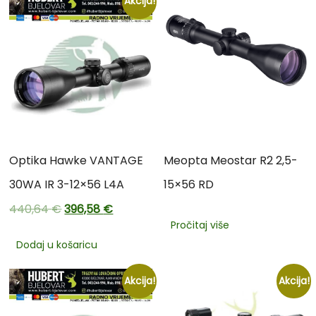
Akcija!
Optika Hawke VANTAGE
Meopta Meostar R2 2,5-
30WA IR 3-12×56 L4A
15×56 RD
440,64
€
396,58
€
Pročitaj više
Dodaj u košaricu
Akcija!
Akcija!