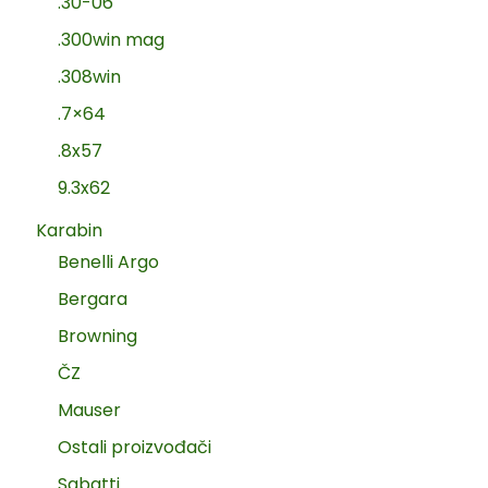
.30-06
.300win mag
.308win
.7×64
.8x57
9.3x62
Karabin
Benelli Argo
Bergara
Browning
ČZ
Mauser
Ostali proizvođači
Sabatti