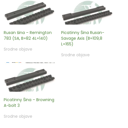
Rusan šina – Remington
Picatinny Šina Rusan-
783 (SA, B=82 4L=140)
Savage Axis (B=109,8
L=165)
Srodne objave
Srodne objave
Picatinny Šina – Browning
A-bolt 3
Srodne objave