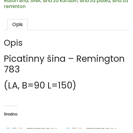
Rusan šina
,
ŠINA
,
šina za karabin
,
šina za pušku
,
šina za
reminton
Opis
Opis
Picatinny šina – Remington
783
(LA, B=90 L=150)
Srodno