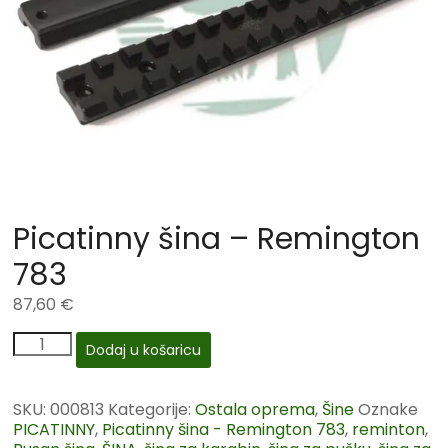
Picatinny šina – Remington
783
87,60
€
Dodaj u košaricu
SKU:
000813
Kategorije:
Ostala oprema
,
Šine
Oznake
PICATINNY
,
Picatinny šina - Remington 783
,
reminton
,