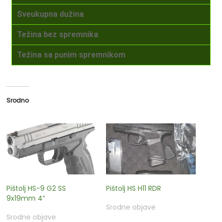
Sveukupna dužina
Težina bez spremnika
Težina sa punim spremnikom
Srodno
Pištolj HS-9 G2 SS
Pištolj HS H11 RDR
9x19mm 4”
Srodne objave
Srodne objave