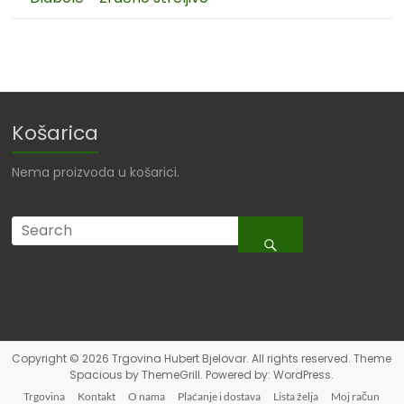
Košarica
Nema proizvoda u košarici.
Copyright © 2026
Trgovina Hubert Bjelovar
. All rights reserved. Theme
Spacious
by ThemeGrill. Powered by:
WordPress
.
Trgovina
Kontakt
O nama
Plaćanje i dostava
Lista želja
Moj račun