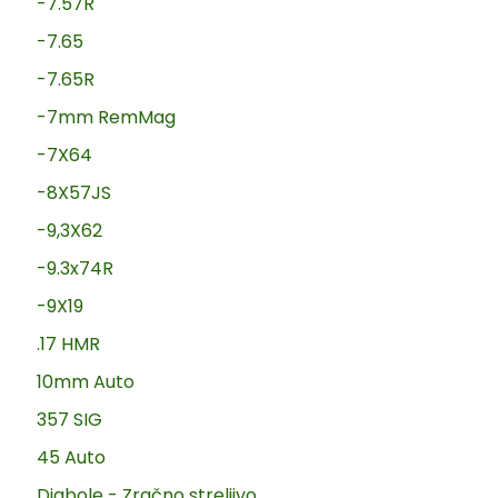
-7.57R
-7.65
-7.65R
-7mm RemMag
-7X64
-8X57JS
-9,3X62
-9.3x74R
-9X19
.17 HMR
10mm Auto
357 SIG
45 Auto
Diabole - Zračno streljivo