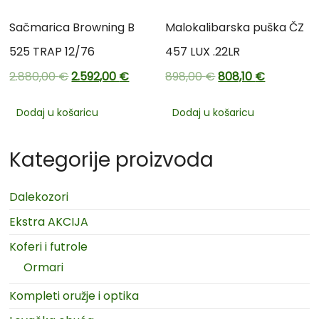
Sačmarica Browning B
Malokalibarska puška ČZ
525 TRAP 12/76
457 LUX .22LR
2.880,00
€
2.592,00
€
898,00
€
808,10
€
Dodaj u košaricu
Dodaj u košaricu
Kategorije proizvoda
Dalekozori
Ekstra AKCIJA
Koferi i futrole
Ormari
Kompleti oružje i optika