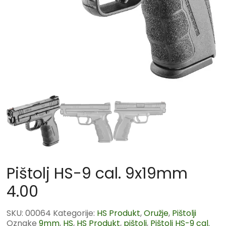
Pištolj HS-9 cal. 9x19mm
4.00
SKU:
00064
Kategorije:
HS Produkt
,
Oružje
,
Pištolji
Oznake
9mm
,
HS
,
HS Produkt
,
pištolj
,
Pištolj HS-9 cal.