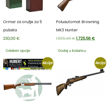
Ormar za oružje za 5
Poluautomat Browning
pušaka
MK3 Hunter
230,00
€
1.855,46
€
1.725,58
€
Odaberi opcije
Dodaj u košaricu
Akcija!
Akcija!