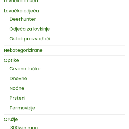
Lovačka obuća
Lovačka odjeća
Deerhunter
Odjeća za lovkinje
Ostali proizvođači
Nekategorizirane
Optike
Crvene točke
Dnevne
Noćne
Prsteni
Termovizije
Oružje
.300win mag