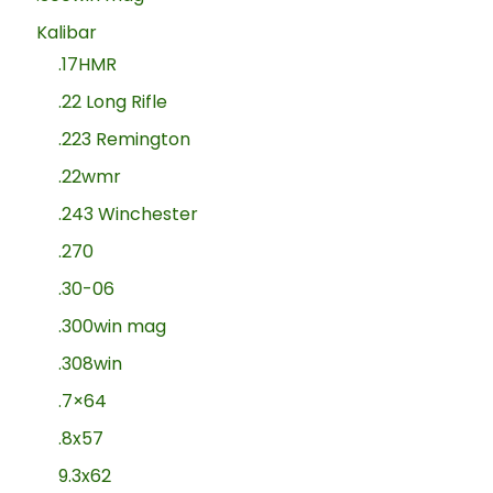
Kalibar
.17HMR
.22 Long Rifle
.223 Remington
.22wmr
.243 Winchester
.270
.30-06
.300win mag
.308win
.7×64
.8x57
9.3x62