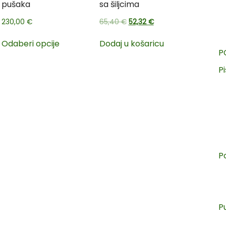
pušaka
sa šiljcima
230,00
€
65,40
€
52,32
€
Odaberi opcije
Dodaj u košaricu
P
Pi
P
P