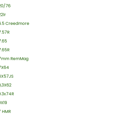
20/76
22lr
6.5 Creedmore
7.57R
7.65
7.65R
7mm RemMag
7X64
8X57JS
9,3X62
9.3x74R
9X19
17 HMR