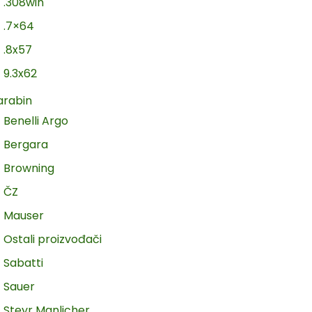
.308win
.7×64
.8x57
9.3x62
arabin
Benelli Argo
Bergara
Browning
ČZ
Mauser
Ostali proizvođači
Sabatti
Sauer
Steyr Manlicher