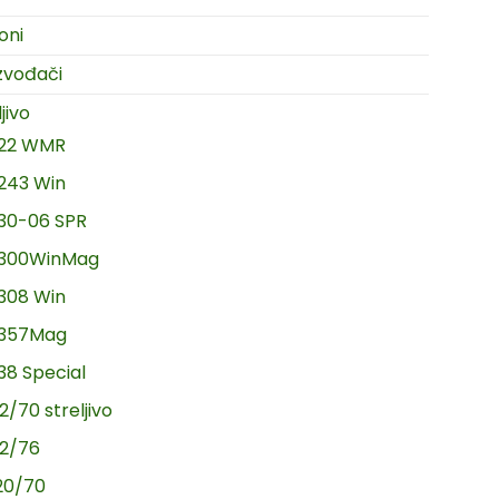
oni
zvođači
jivo
.22 WMR
.243 Win
.30-06 SPR
.300WinMag
.308 Win
.357Mag
.38 Special
2/70 streljivo
12/76
20/70