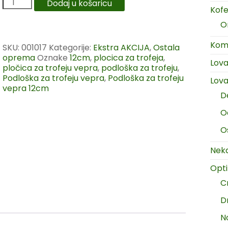
Dodaj u košaricu
Kofer
O
Komp
SKU:
001017
Kategorije:
Ekstra AKCIJA
,
Ostala
oprema
Oznake
12cm
,
plocica za trofeja
,
Lov
pločica za trofeju vepra
,
podloška za trofeju
,
Podloška za trofeju vepra
,
Podloška za trofeju
Lova
vepra 12cm
D
O
O
Neka
Opt
C
D
N