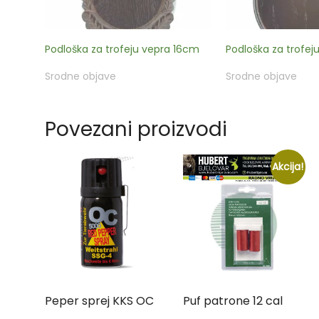
Podloška za trofeju vepra 16cm
Podloška za trofej
Srodne objave
Srodne objave
Povezani proizvodi
Akcija!
Peper sprej KKS OC
Puf patrone 12 cal