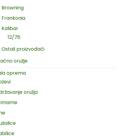
Browning
Frankonia
Kalibar
12/76
Ostali proizvođači
račno oružje
ala oprema
oževi
državanje oružja
rimame
ine
ušalice
abilice