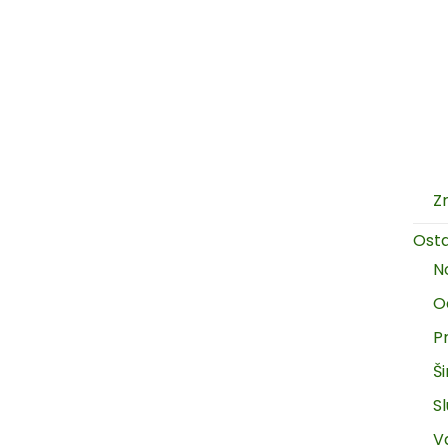
Z
Ost
N
O
P
Š
Sl
V