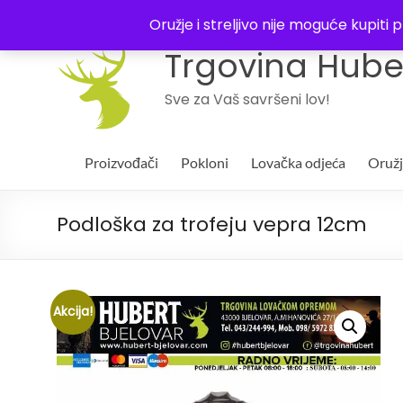
043 244994
Oružje i streljivo nije moguće kupit
Trgovina Huber
Sve za Vaš savršeni lov!
Proizvođači
Pokloni
Lovačka odjeća
Oruž
Podloška za trofeju vepra 12cm
Akcija!