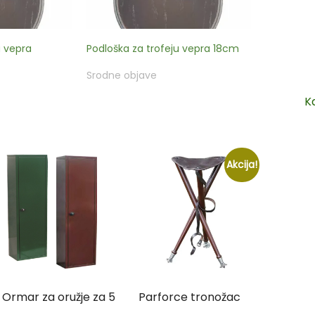
u vepra
Podloška za trofeju vepra 18cm
Srodne objave
K
Akcija!
Ormar za oružje za 5
Parforce tronožac