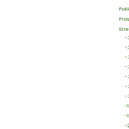
Pokl
Proi
Strel
-
-
-
-
-
-
-
-1
-
-