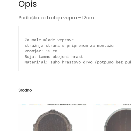
Opis
Podloška za trofeju vepra – 12cm
Za male mlade veprove 

stražnja strana s pripremom za montažu

Promjer: 12 cm

Boja: tamno obojeni hrast

Materijal: suho hrastovo drvo (potpuno bez pu
Srodno