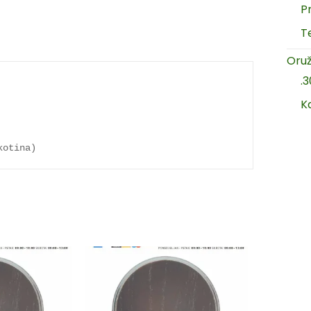
P
T
Oruž
.
K
kotina)