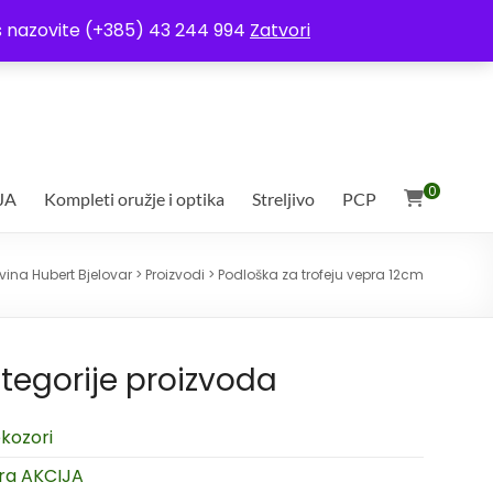
ja
Moj račun
Uvjeti poslovanja
Ostali uvjeti
Izjava o povjerljivosti
Vas nazovite (+385) 43 244 994
Zatvori
0
JA
Kompleti oružje i optika
Streljivo
PCP
vina Hubert Bjelovar
>
Proizvodi
>
Podloška za trofeju vepra 12cm
tegorije proizvoda
kozori
ra AKCIJA