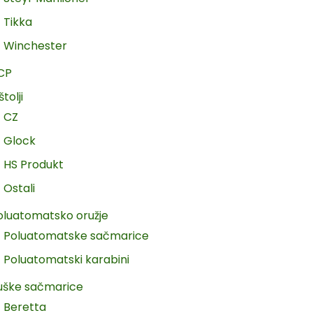
Tikka
Winchester
CP
štolji
CZ
Glock
HS Produkt
Ostali
oluatomatsko oružje
Poluatomatske sačmarice
Poluatomatski karabini
uške sačmarice
Beretta