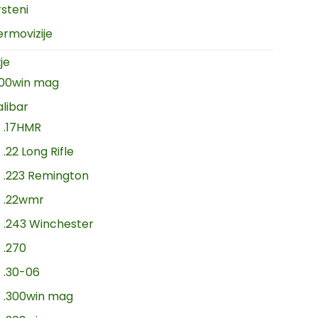
rsteni
ermovizije
je
300win mag
alibar
.17HMR
.22 Long Rifle
.223 Remington
.22wmr
.243 Winchester
.270
.30-06
.300win mag