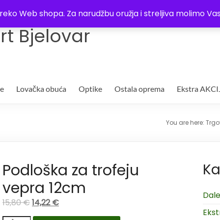
Trgovina
Kontakt
O nama
Plaćanje i dostava
Lista žel
i preko Web shopa. Za narudžbu oružja i streljiva molimo 
t Bjelovar
je
Lovačka obuća
Optike
Ostala oprema
Ekstra AKCI
You are here:
Trgo
Podloška za trofeju
Ka
vepra 12cm
Dale
15,80
€
14,22
€
Ekst