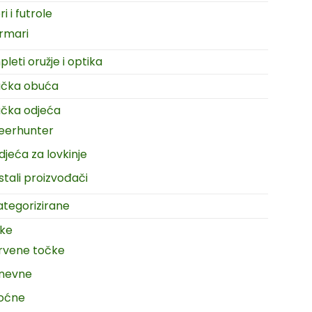
i i futrole
rmari
leti oružje i optika
ačka obuća
čka odjeća
eerhunter
djeća za lovkinje
stali proizvođači
tegorizirane
ike
rvene točke
nevne
oćne