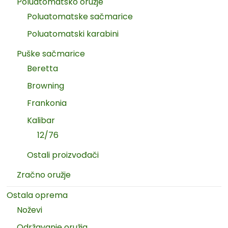
Poluatomatsko oružje
Poluatomatske sačmarice
Poluatomatski karabini
Puške sačmarice
Beretta
Browning
Frankonia
Kalibar
12/76
Ostali proizvođači
Zračno oružje
Ostala oprema
Noževi
Održavanje oružja