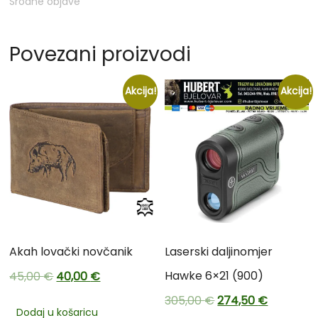
Srodne objave
Povezani proizvodi
Akcija!
Akcija!
Akah lovački novčanik
Laserski daljinomjer
Hawke 6×21 (900)
45,00
€
40,00
€
305,00
€
274,50
€
Dodaj u košaricu