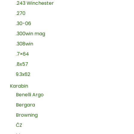
.243 Winchester
.270
.30-06
.300win mag
.308win
.7×64
.8x57
9.3x62
Karabin
Benelli Argo
Bergara
Browning
ČZ