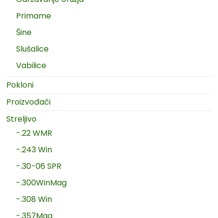
Primame
Šine
Slušalice
Vabilice
Pokloni
Proizvođači
Streljivo
-.22 WMR
-.243 Win
-.30-06 SPR
-.300WinMag
-.308 Win
-.357Mag