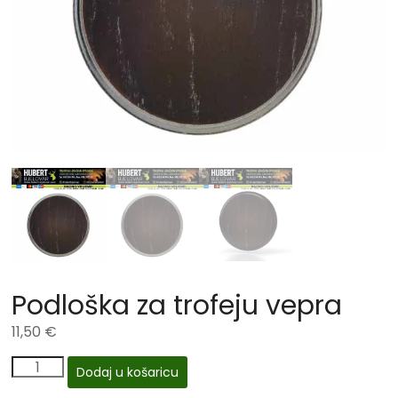
Podloška za trofeju vepra
11,50
€
Dodaj u košaricu