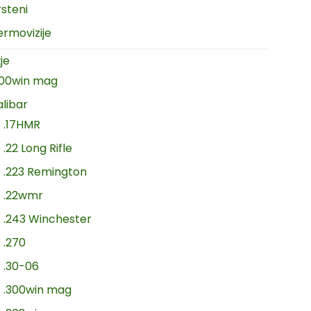
rsteni
ermovizije
je
300win mag
alibar
.17HMR
.22 Long Rifle
.223 Remington
.22wmr
.243 Winchester
.270
.30-06
.300win mag