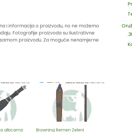
P
T
na i informacija o proizvodu, no ne možemo
Oruž
ju. Fotografije proizvoda su ilustrativne
.
ju samom proizvodu. Za moguće nenamjerne
K
sa alkicama
Browning Remen Zeleni