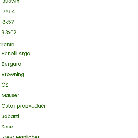
.308win
.7×64
.8x57
9.3x62
arabin
Benelli Argo
Bergara
Browning
ČZ
Mauser
Ostali proizvođači
Sabatti
Sauer
Steyr Manlicher