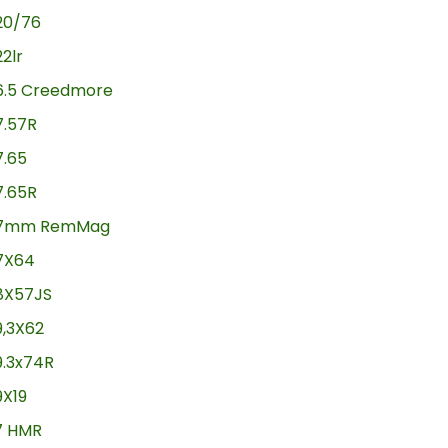
20/76
22lr
6.5 Creedmore
7.57R
7.65
7.65R
7mm RemMag
7X64
8X57JS
9,3X62
9.3x74R
9X19
17 HMR