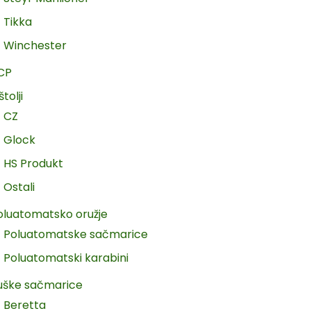
Tikka
Winchester
CP
štolji
CZ
Glock
HS Produkt
Ostali
oluatomatsko oružje
Poluatomatske sačmarice
Poluatomatski karabini
uške sačmarice
Beretta