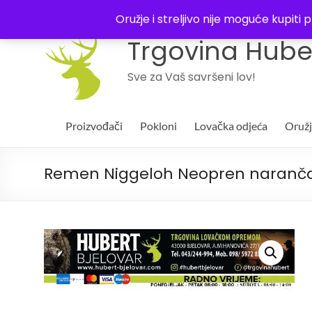
043 244994
Oružje i streljivo nije moguće kupit
Trgovina Huber
Sve za Vaš savršeni lov!
Proizvođači
Pokloni
Lovačka odjeća
Oruž
Remen Niggeloh Neopren naranča