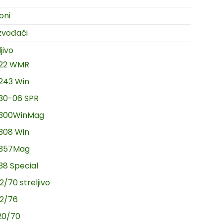
oni
zvođači
jivo
.22 WMR
.243 Win
.30-06 SPR
.300WinMag
.308 Win
.357Mag
.38 Special
2/70 streljivo
12/76
20/70