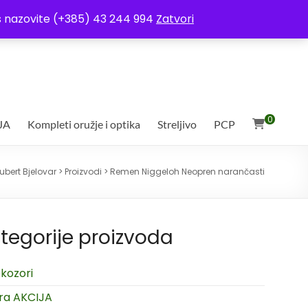
ja
Moj račun
Uvjeti poslovanja
Ostali uvjeti
Izjava o povjerljivosti
Vas nazovite (+385) 43 244 994
Zatvori
0
JA
Kompleti oružje i optika
Streljivo
PCP
ubert Bjelovar
>
Proizvodi
>
Remen Niggeloh Neopren narančasti
tegorije proizvoda
kozori
ra AKCIJA