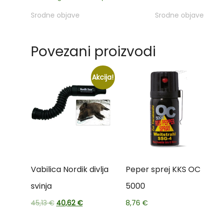
Srodne objave
Srodne objave
Povezani proizvodi
Akcija!
Vabilica Nordik divlja
Peper sprej KKS OC
svinja
5000
45,13
€
40,62
€
8,76
€