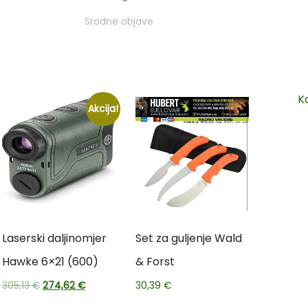
Srodne objave
K
Akcija!
Laserski daljinomjer
Set za guljenje Wald
Hawke 6×21 (600)
& Forst
305,13
€
274,62
€
30,39
€