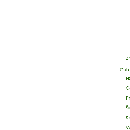
Z
Ost
N
O
P
Š
Sl
V