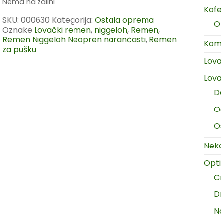
Nema na zalihi
Kofer
SKU:
000630
Kategorija:
Ostala oprema
O
Oznake
Lovački remen
,
niggeloh
,
Remen
,
Remen Niggeloh Neopren narančasti
,
Remen
Komp
za pušku
Lov
Lova
D
O
O
Neka
Opt
C
D
N