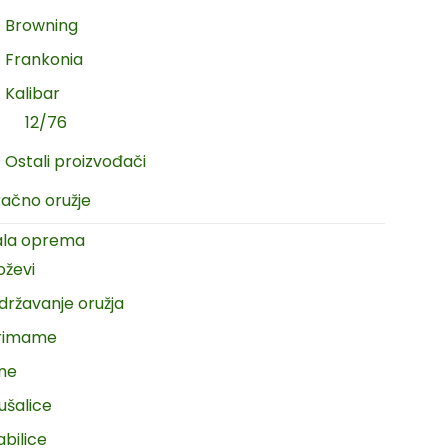
Browning
Frankonia
Kalibar
12/76
Ostali proizvođači
račno oružje
ala oprema
oževi
državanje oružja
rimame
ine
ušalice
abilice