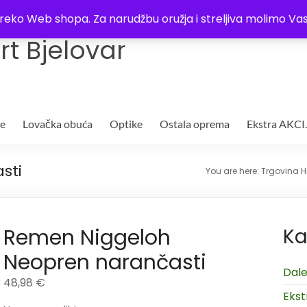
Trgovina
Kontakt
O nama
Plaćanje i dostava
Lista žel
i preko Web shopa. Za narudžbu oružja i streljiva molimo 
t Bjelovar
je
Lovačka obuća
Optike
Ostala oprema
Ekstra AKCI
sti
You are here:
Trgovina H
Remen Niggeloh
Ka
Neopren narančasti
Dale
48,98
€
Ekst