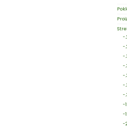
Pokl
Proi
Strel
-
-
-
-
-
-
-
-1
-
-