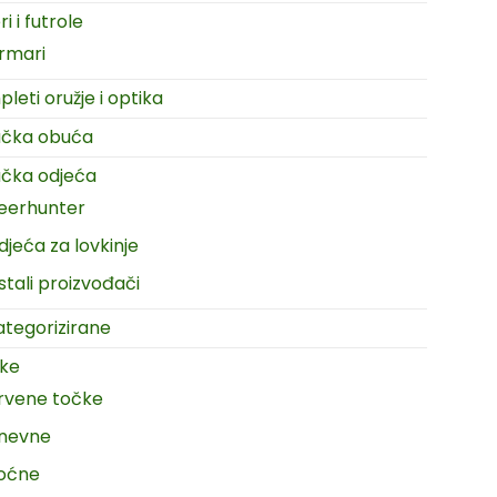
i i futrole
rmari
leti oružje i optika
ačka obuća
čka odjeća
eerhunter
djeća za lovkinje
stali proizvođači
tegorizirane
ike
rvene točke
nevne
oćne