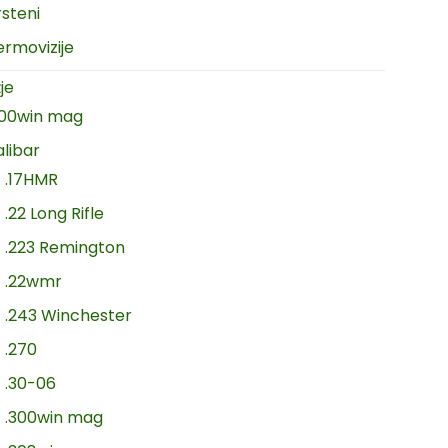
rsteni
ermovizije
je
300win mag
alibar
.17HMR
.22 Long Rifle
.223 Remington
.22wmr
.243 Winchester
.270
.30-06
.300win mag