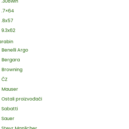
.308win
.7×64
.8x57
9.3x62
arabin
Benelli Argo
Bergara
Browning
ČZ
Mauser
Ostali proizvođači
Sabatti
Sauer
Steyr Manlicher