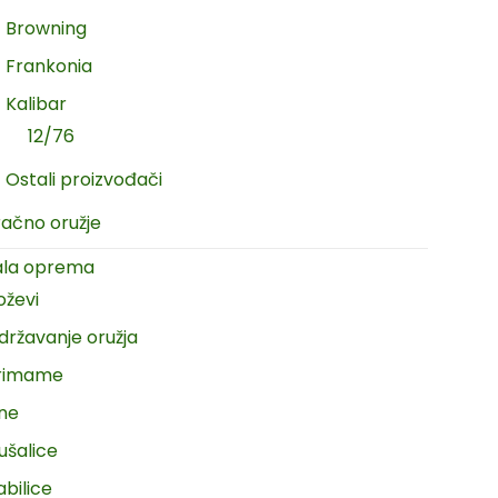
Browning
Frankonia
Kalibar
12/76
Ostali proizvođači
račno oružje
ala oprema
oževi
državanje oružja
rimame
ine
ušalice
abilice