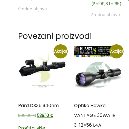
(B=109,8 L=165)
Srodne objave
Srodne objave
Povezani proizvodi
Akcija!
Akcija!
Pard DS35 940nm
Optika Hawke
VANTAGE 30WA IR
599,00
€
539,10
€
3-12×56 L4A
Pročitaj više