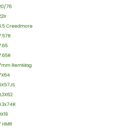
20/76
22lr
6.5 Creedmore
7.57R
7.65
7.65R
7mm RemMag
7X64
8X57JS
9,3X62
9.3x74R
9X19
17 HMR