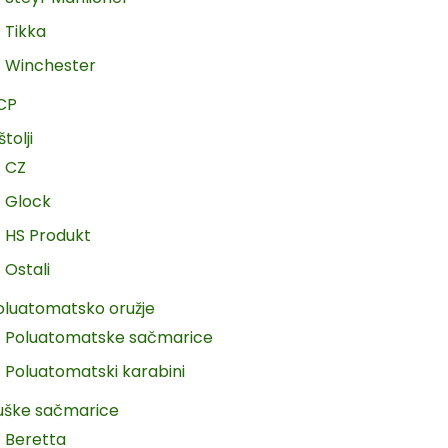
Tikka
Winchester
CP
štolji
CZ
Glock
HS Produkt
Ostali
oluatomatsko oružje
Poluatomatske sačmarice
Poluatomatski karabini
uške sačmarice
Beretta