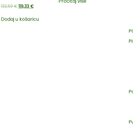
Pročitaj više
132,59
€
119,33
€
Dodaj u košaricu
P
Pi
P
P