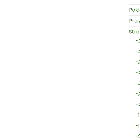
Pokl
Proi
Strel
-
-
-
-
-
-
-
-1
-
-