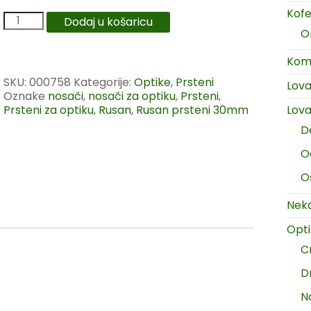
Kofer
Dodaj u košaricu
O
Komp
SKU:
000758
Kategorije:
Optike
,
Prsteni
Lov
Oznake
nosači
,
nosači za optiku
,
Prsteni
,
Prsteni za optiku
,
Rusan
,
Rusan prsteni 30mm
Lova
D
O
O
Neka
Opt
C
D
N