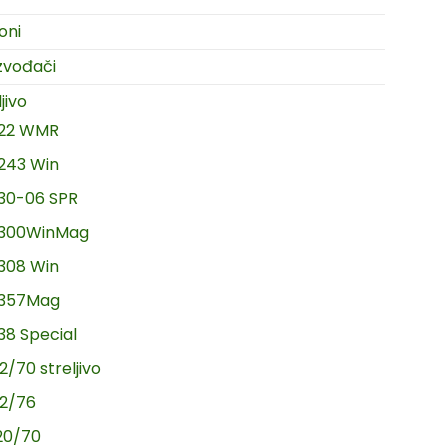
oni
zvođači
jivo
.22 WMR
.243 Win
.30-06 SPR
.300WinMag
.308 Win
.357Mag
.38 Special
2/70 streljivo
12/76
20/70