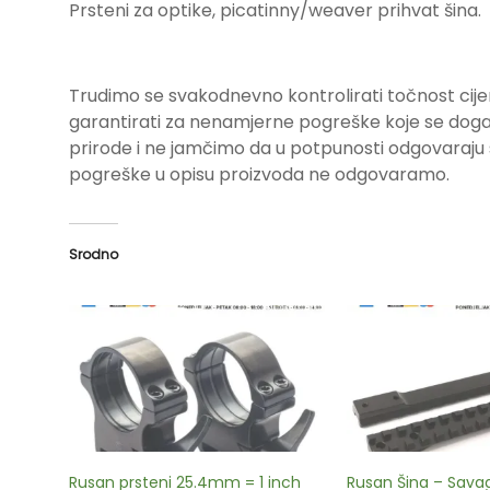
Prsteni za optike, picatinny/weaver prihvat šina.
Trudimo se svakodnevno kontrolirati točnost cije
garantirati za nenamjerne pogreške koje se događa
prirode i ne jamčimo da u potpunosti odgovara
pogreške u opisu proizvoda ne odgovaramo.
Srodno
Rusan prsteni 25.4mm = 1 inch
Rusan Šina – Savag