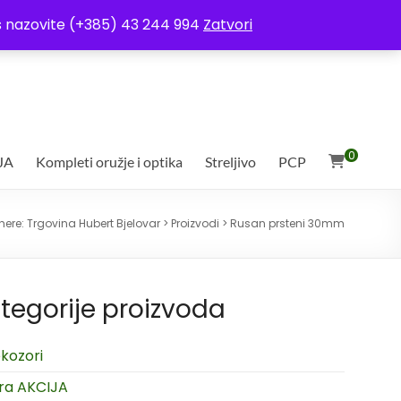
ja
Moj račun
Uvjeti poslovanja
Ostali uvjeti
Izjava o povjerljivosti
Vas nazovite (+385) 43 244 994
Zatvori
0
JA
Kompleti oružje i optika
Streljivo
PCP
here:
Trgovina Hubert Bjelovar
>
Proizvodi
>
Rusan prsteni 30mm
tegorije proizvoda
kozori
ra AKCIJA