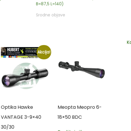
B=87,5 L=140)
Srodne objave
K
Akcija!
Optika Hawke
Meopta Meopro 6-
VANTAGE 3-9×40
18×50 BDC
30/30