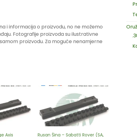
P
T
na i informacija o proizvodu, no ne možemo
Oruž
ju. Fotografije proizvoda su ilustrativne
.
ju samom proizvodu. Za moguće nenamjerne
K
e Axis
Rusan Šina – Sabatti Rover (SA,