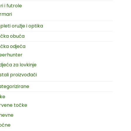
i i futrole
rmari
leti oružje i optika
ačka obuća
čka odjeća
eerhunter
djeća za lovkinje
stali proizvođači
tegorizirane
ike
rvene točke
nevne
oćne