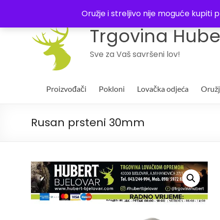
043 244994
Oružje i streljivo nije moguće kupit
Trgovina Huber
Sve za Vaš savršeni lov!
Proizvođači
Pokloni
Lovačka odjeća
Oruž
Rusan prsteni 30mm