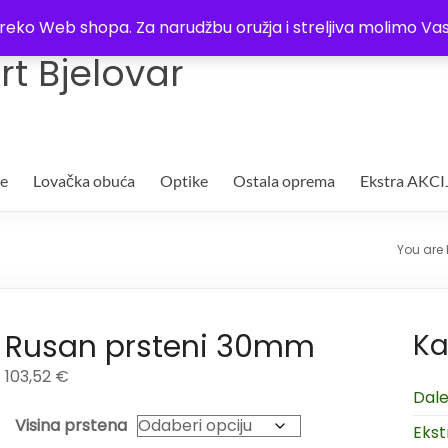
Trgovina
Kontakt
O nama
Plaćanje i dostava
Lista žel
i preko Web shopa. Za narudžbu oružja i streljiva molimo 
t Bjelovar
je
Lovačka obuća
Optike
Ostala oprema
Ekstra AKCI
You are 
Rusan prsteni 30mm
Ka
103,52
€
Dale
Visina prstena
Ekst