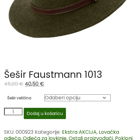
Šešir Faustmann 1013
45,00
€
40,50
€
Šešir veličina
Dodaj u košaricu
SKU:
000923
Kategorije:
Ekstra AKCIJA
,
Lovačka
odjeća
,
Odjeća za lovkinje
,
Ostali proizvođači
,
Pokloni