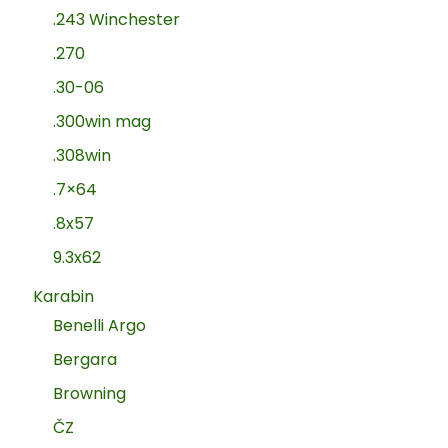
.243 Winchester
.270
.30-06
.300win mag
.308win
.7×64
.8x57
9.3x62
Karabin
Benelli Argo
Bergara
Browning
ČZ