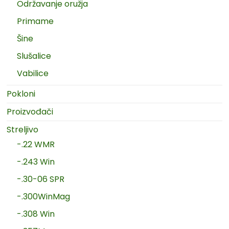
Održavanje oružja
Primame
Šine
Slušalice
Vabilice
Pokloni
Proizvođači
Streljivo
-.22 WMR
-.243 Win
-.30-06 SPR
-.300WinMag
-.308 Win