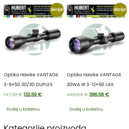
Akcija!
Akcija!
Optika Hawke VANTAGE
Optika Hawke VANTAGE
3-9×50 30/30 DUPLEX
30WA IR 3-12×56 L4A
147,32
€
132,59
€
440,64
€
396,58
€
Dodaj u košaricu
Dodaj u košaricu
Kategorije proizvoda