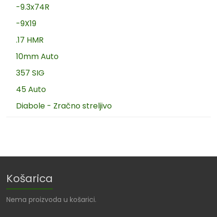
-9.3x74R
-9X19
.17 HMR
10mm Auto
357 SIG
45 Auto
Diabole - Zračno streljivo
Košarica
Nema proizvoda u košarici.