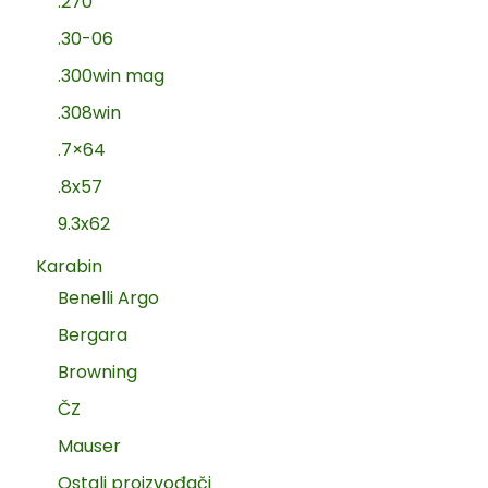
.270
.30-06
.300win mag
.308win
.7×64
.8x57
9.3x62
Karabin
Benelli Argo
Bergara
Browning
ČZ
Mauser
Ostali proizvođači