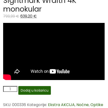
Sightmark Wraith 4K
monokular
799,99
€
639,20
€
Dodaj u košaricu
SKU:
000336
Kategorije:
Ekstra AKCIJA
,
Noćne
,
Optike