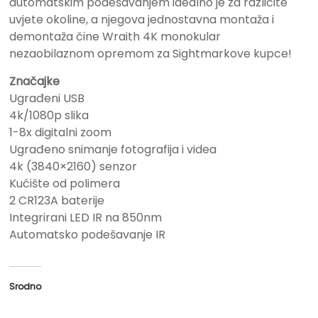
automatskim podešavanjem idealno je za različite
uvjete okoline, a njegova jednostavna montaža i
demontaža čine Wraith 4K monokular
nezaobilaznom opremom za Sightmarkove kupce!
Značajke
Ugrađeni USB
4k/1080p slika
1-8x digitalni zoom
Ugrađeno snimanje fotografija i videa
4k (3840×2160) senzor
Kućište od polimera
2 CR123A baterije
Integrirani LED IR na 850nm
Automatsko podešavanje IR
Srodno