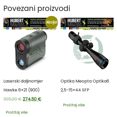
Povezani proizvodi
Akcija!
Laserski daljinomjer
Optika Meopta Optika6
Hawke 6×21 (900)
2,5-15×44 SFP
305,00
€
274,50
€
Pročitaj više
Pročitaj više