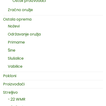
Ostali proizvođači
Zračno oružje
Ostala oprema
Noževi
Održavanje oružja
Primame
Šine
Slušalice
Vabilice
Pokloni
Proizvođači
Streljivo
-.22 WMR