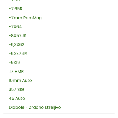
-7.65R
-7mm RemMag
-7X64
-8X57JS
-9,3X62
-9.3x74R
-9X19
.17 HMR
10mm Auto
357 SIG
45 Auto
Diabole - Zračno streljivo