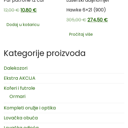
Puf patrone 12 cal
Laserski daljinomjer
Hawke 6×21 (900)
12,00
€
10,80
€
305,00
€
274,50
€
Dodaj u košaricu
Pročitaj više
Kategorije proizvoda
Dalekozori
Ekstra AKCIJA
Koferi i futrole
Ormari
Kompleti oružje i optika
Lovačka obuća
Lovačka odjeća