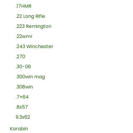
.17HMR
.22 Long Rifle
.223 Remington
.22wmr
.243 Winchester
.270
.30-06
.300win mag
.308win
.7×64
.8x57
9.3x62
Karabin