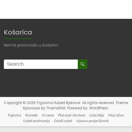
Košarica
Nema proizvoda u košarici.
Copyright © 2026
Trgovina Hubert Bjelovar
. All rights reserved. Theme
Spacious
by ThemeGrill. Powered by:
WordPress
.
Trgovina
Kontakt
O nama
Plaćanje i dostava
Lista želja
Moj račun
Uvjeti poslovanja
Ostali uvjeti
Izjava o povjerljivosti