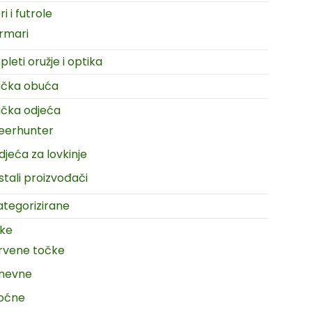
i i futrole
rmari
leti oružje i optika
ačka obuća
čka odjeća
eerhunter
djeća za lovkinje
stali proizvođači
tegorizirane
ike
rvene točke
nevne
oćne