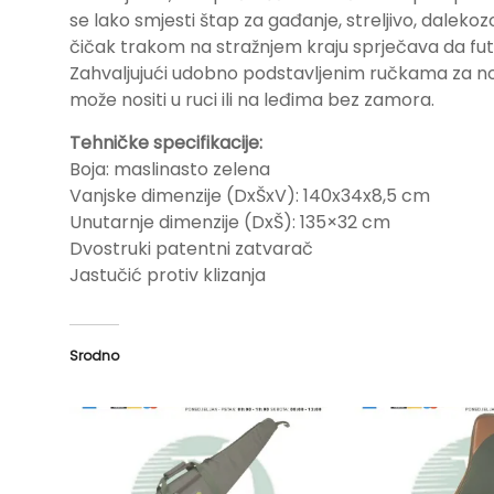
se lako smjesti štap za gađanje, streljivo, dalekozo
čičak trakom na stražnjem kraju sprječava da futr
Zahvaljujući udobno podstavljenim ručkama za noš
može nositi u ruci ili na leđima bez zamora.
Tehničke specifikacije:
Boja: maslinasto zelena
Vanjske dimenzije (DxŠxV): 140x34x8,5 cm
Unutarnje dimenzije (DxŠ): 135×32 cm
Dvostruki patentni zatvarač
Jastučić protiv klizanja
Srodno