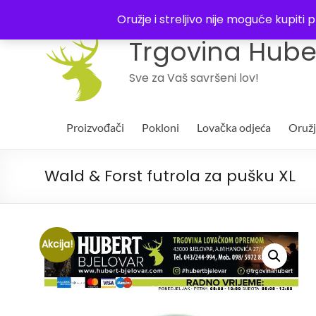
043 244994
Oružje i streljivo nije moguće kupit
Trgovina Huber
Sve za Vaš savršeni lov!
Proizvođači
Pokloni
Lovačka odjeća
Oruž
Wald & Forst futrola za pušku XL
Akcija!