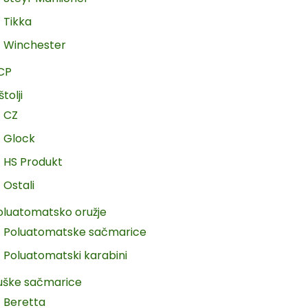
Tikka
Winchester
CP
štolji
CZ
Glock
HS Produkt
Ostali
oluatomatsko oružje
Poluatomatske sačmarice
Poluatomatski karabini
uške sačmarice
Beretta