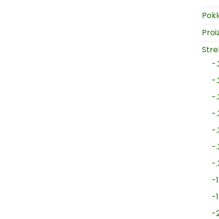
Pokl
Proi
Strel
-
-
-
-
-
-
-
-1
-
-