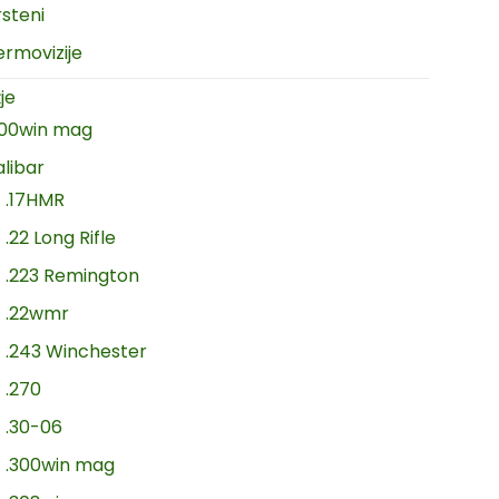
rsteni
ermovizije
je
300win mag
alibar
.17HMR
.22 Long Rifle
.223 Remington
.22wmr
.243 Winchester
.270
.30-06
.300win mag