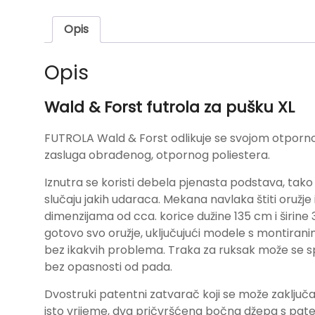
Opis
Opis
Wald & Forst futrola za pušku XL
FUTROLA Wald & Forst odlikuje se svojom otpornoš
zasluga obrađenog, otpornog poliestera.
Iznutra se koristi debela pjenasta podstava, tako
slučaju jakih udaraca. Mekana navlaka štiti oružje
dimenzijama od cca. korice dužine 135 cm i širine
gotovo svo oružje, uključujući modele s montiran
bez ikakvih problema. Traka za ruksak može se spr
bez opasnosti od pada.
Dvostruki patentni zatvarač koji se može zaključ
isto vrijeme, dva pričvršćena bočna džepa s pa