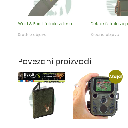
Wald & Forst futrola zelena
Deluxe futrola za 
Srodne objave
Srodne objave
Povezani proizvodi
Akcija!