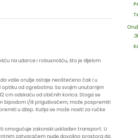
P
T
Oruž
.
K
ću na udarce i robusnošću, što je dijelom
 da vaše oružje ostaje neoštećeno čak i u
 i optiku od ogrebotina. Sa svojim unutarnjim
 32 cm odskaču od običnih korica. Stoga se
im bipodom i/ili prigušivačem, može pospremiti
emiti u džep. Kutija se može nositi za ručke
ati omogućuje zakonski usklađen transport. U
tentnim zatvaračem nude dovoljno prostora da