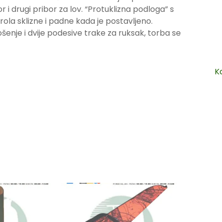
r i drugi pribor za lov. “Protuklizna podloga” s
ola sklizne i padne kada je postavljeno.
enje i dvije podesive trake za ruksak, torba se
K