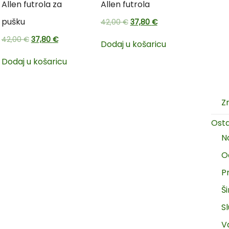
Allen futrola za
Allen futrola
pušku
42,00
€
37,80
€
42,00
€
37,80
€
Dodaj u košaricu
Dodaj u košaricu
Z
Ost
N
O
P
Š
Sl
V