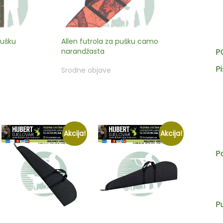
pušku
Allen futrola za pušku camo
narandžasta
P
Pi
Srodne objave
Akcija!
Akcija!
P
P