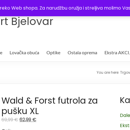
Trgovina
Kontakt
O nama
Plaćanje i dostava
Lista žel
i preko Web shopa. Za narudžbu oružja i streljiva molimo 
t Bjelovar
je
Lovačka obuća
Optike
Ostala oprema
Ekstra AKCI
You are here:
Trgov
Wald & Forst futrola za
Ka
pušku XL
Dale
69,99
€
62,99
€
Ekst