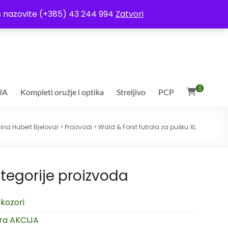
ja
Moj račun
Uvjeti poslovanja
Ostali uvjeti
Izjava o povjerljivosti
Vas nazovite (+385) 43 244 994
Zatvori
0
JA
Kompleti oružje i optika
Streljivo
PCP
ina Hubert Bjelovar
>
Proizvodi
>
Wald & Forst futrola za pušku XL
tegorije proizvoda
kozori
ra AKCIJA