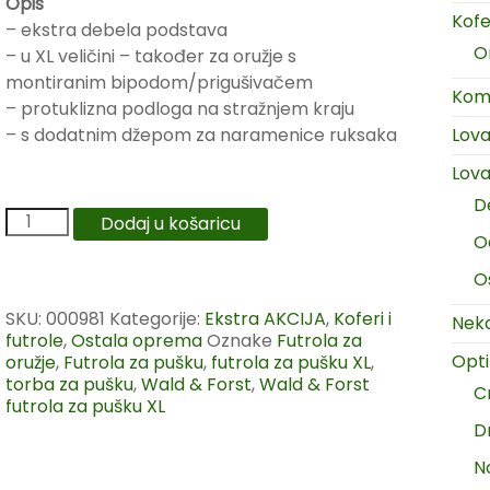
Opis
Kofer
– ekstra debela podstava
O
– u XL veličini – također za oružje s
montiranim bipodom/prigušivačem
Komp
– protuklizna podloga na stražnjem kraju
– s dodatnim džepom za naramenice ruksaka
Lov
Lova
D
Dodaj u košaricu
O
O
SKU:
000981
Kategorije:
Ekstra AKCIJA
,
Koferi i
Neka
futrole
,
Ostala oprema
Oznake
Futrola za
Opt
oružje
,
Futrola za pušku
,
futrola za pušku XL
,
torba za pušku
,
Wald & Forst
,
Wald & Forst
C
futrola za pušku XL
D
N