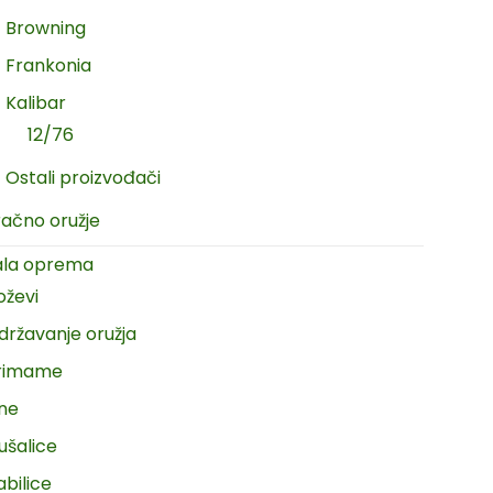
Browning
Frankonia
Kalibar
12/76
Ostali proizvođači
račno oružje
ala oprema
oževi
državanje oružja
rimame
ine
ušalice
abilice