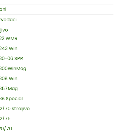
oni
zvođači
jivo
.22 WMR
.243 Win
.30-06 SPR
.300WinMag
.308 Win
.357Mag
.38 Special
2/70 streljivo
12/76
20/70