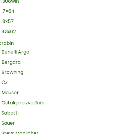
.308win
.7×64
.8x57
9.3x62
arabin
Benelli Argo
Bergara
Browning
ČZ
Mauser
Ostali proizvođači
Sabatti
Sauer
Steyr Manlicher