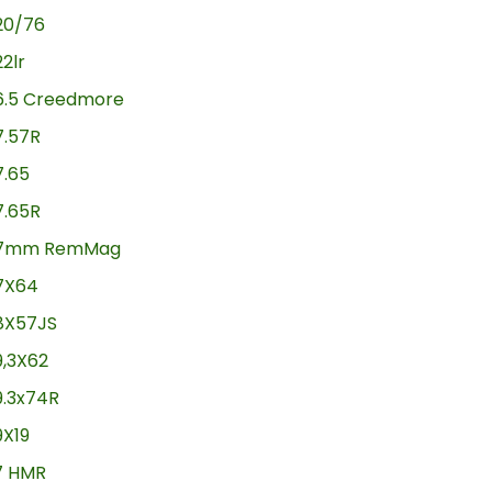
20/76
22lr
6.5 Creedmore
7.57R
7.65
7.65R
7mm RemMag
7X64
8X57JS
9,3X62
9.3x74R
9X19
17 HMR