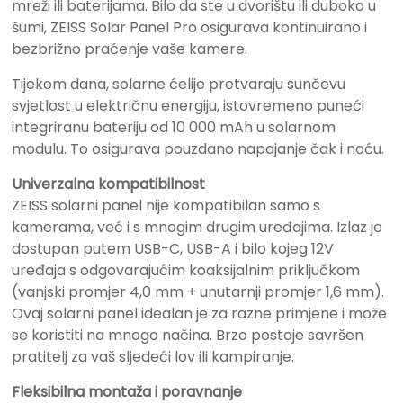
mreži ili baterijama. Bilo da ste u dvorištu ili duboko u
šumi, ZEISS Solar Panel Pro osigurava kontinuirano i
bezbrižno praćenje vaše kamere.
Tijekom dana, solarne ćelije pretvaraju sunčevu
svjetlost u električnu energiju, istovremeno puneći
integriranu bateriju od 10 000 mAh u solarnom
modulu. To osigurava pouzdano napajanje čak i noću.
Univerzalna kompatibilnost
ZEISS solarni panel nije kompatibilan samo s
kamerama, već i s mnogim drugim uređajima. Izlaz je
dostupan putem USB-C, USB-A i bilo kojeg 12V
uređaja s odgovarajućim koaksijalnim priključkom
(vanjski promjer 4,0 mm + unutarnji promjer 1,6 mm).
Ovaj solarni panel idealan je za razne primjene i može
se koristiti na mnogo načina. Brzo postaje savršen
pratitelj za vaš sljedeći lov ili kampiranje.
Fleksibilna montaža i poravnanje