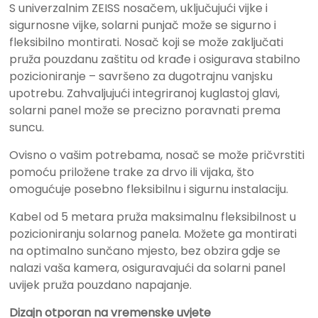
S univerzalnim ZEISS nosačem, uključujući vijke i
sigurnosne vijke, solarni punjač može se sigurno i
fleksibilno montirati. Nosač koji se može zaključati
pruža pouzdanu zaštitu od krađe i osigurava stabilno
pozicioniranje – savršeno za dugotrajnu vanjsku
upotrebu. Zahvaljujući integriranoj kuglastoj glavi,
solarni panel može se precizno poravnati prema
suncu.
Ovisno o vašim potrebama, nosač se može pričvrstiti
pomoću priložene trake za drvo ili vijaka, što
omogućuje posebno fleksibilnu i sigurnu instalaciju.
Kabel od 5 metara pruža maksimalnu fleksibilnost u
pozicioniranju solarnog panela. Možete ga montirati
na optimalno sunčano mjesto, bez obzira gdje se
nalazi vaša kamera, osiguravajući da solarni panel
uvijek pruža pouzdano napajanje.
Dizajn otporan na vremenske uvjete