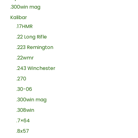
.300win mag
Kalibar
.17HMR
.22 Long Rifle
.223 Remington
.22wmr
.243 Winchester
.270
.30-06
.300win mag
.308win
.7×64
.8x57