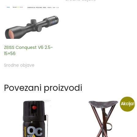
ZEISS Conquest V6 2.5-
15×56
Srodne objave
Povezani proizvodi
Akcija!