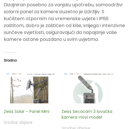
Dizajniran posebno za vanjsku upotrebu, samoodrživi
solarni panel za kamere izuzetno je izdržljiv. S
kućištem otpornim na vremenske uvjete i IP66
zaštitom, dobro je zaštićen od kiše, snijega i intenzivne
sunčeve svjetlosti, osiguravajući da napajanje vaše
kamere ostane pouzdano u svim uvjetima.
Srodno
Zeiss Solar – Panel Mini
Zeiss Secacam 3 lovačka
kamera-novi model
Srodne objave
Srodne objave