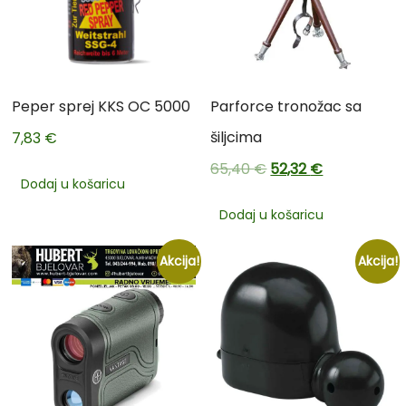
Peper sprej KKS OC 5000
Parforce tronožac sa
šiljcima
7,83
€
65,40
€
52,32
€
Dodaj u košaricu
Dodaj u košaricu
Akcija!
Akcija!