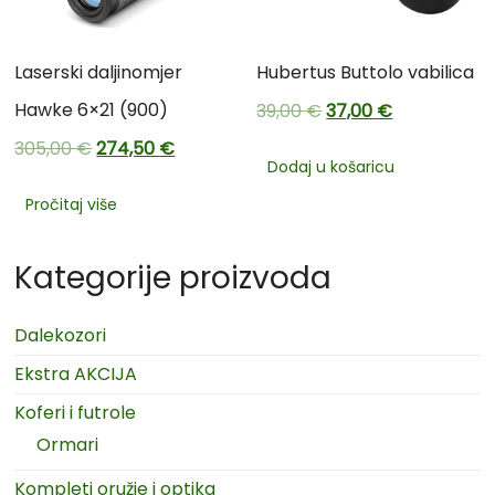
Laserski daljinomjer
Hubertus Buttolo vabilica
Hawke 6×21 (900)
39,00
€
37,00
€
305,00
€
274,50
€
Dodaj u košaricu
Pročitaj više
Kategorije proizvoda
Dalekozori
Ekstra AKCIJA
Koferi i futrole
Ormari
Kompleti oružje i optika