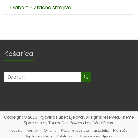
Diabole - Zračno streljivo
Košarica
Copyright © 2026
Trgovina Hubert Bjelovar
. All rights reserved. Theme
Spacious
by ThemeGrill. Powered by:
WordPress
.
Trgovina
Kontakt
O nama
Plaćanje i dostava
Lista želja
Moj račun
Uvjeti poslovanja
Ostali uvjeti
Izjava o povjerljivosti