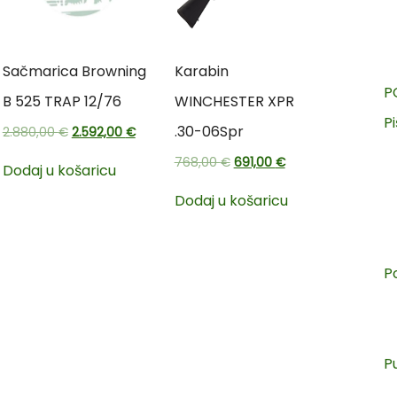
Sačmarica Browning
Karabin
P
B 525 TRAP 12/76
WINCHESTER XPR
Pi
.30-06Spr
2.880,00
€
2.592,00
€
768,00
€
691,00
€
Dodaj u košaricu
Dodaj u košaricu
P
P