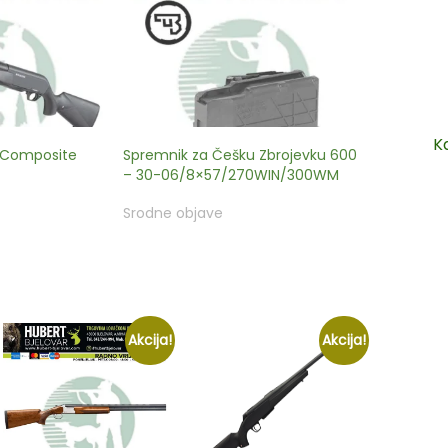
K
 Composite
Spremnik za Češku Zbrojevku 600
– 30-06/8×57/270WIN/300WM
Srodne objave
Akcija!
Akcija!