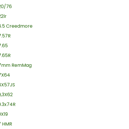
20/76
22lr
6.5 Creedmore
7.57R
7.65
7.65R
7mm RemMag
7X64
8X57JS
9,3X62
9.3x74R
9X19
17 HMR