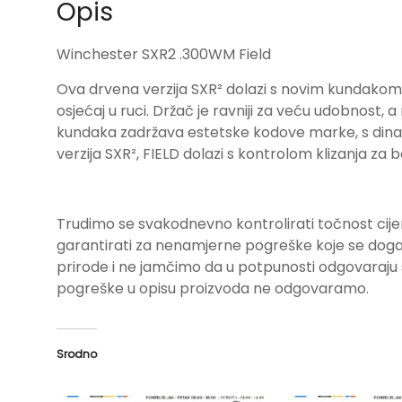
Opis
Winchester SXR2 .300WM Field
Ova drvena verzija SXR² dolazi s novim kundakom k
osjećaj u ruci. Držač je ravniji za veću udobnost, 
kundaka zadržava estetske kodove marke, s dina
verzija SXR², FIELD dolazi s kontrolom klizanja za 
Trudimo se svakodnevno kontrolirati točnost cije
garantirati za nenamjerne pogreške koje se događa
prirode i ne jamčimo da u potpunosti odgovara
pogreške u opisu proizvoda ne odgovaramo.
Srodno