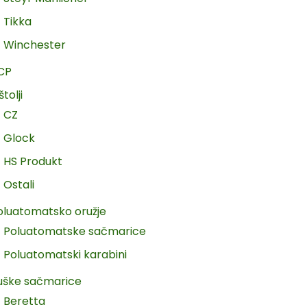
Tikka
Winchester
CP
štolji
CZ
Glock
HS Produkt
Ostali
oluatomatsko oružje
Poluatomatske sačmarice
Poluatomatski karabini
uške sačmarice
Beretta