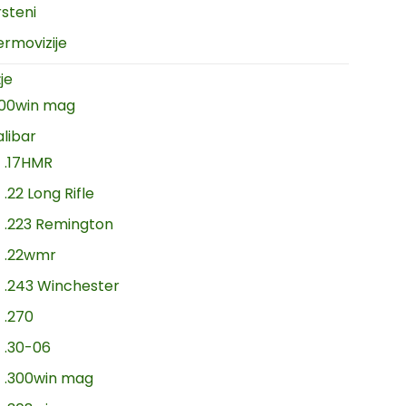
rsteni
ermovizije
je
300win mag
alibar
.17HMR
.22 Long Rifle
.223 Remington
.22wmr
.243 Winchester
.270
.30-06
.300win mag