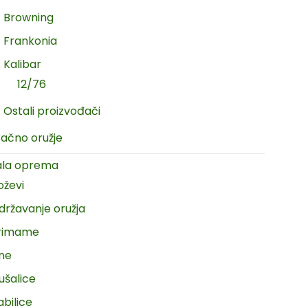
Browning
Frankonia
Kalibar
12/76
Ostali proizvođači
račno oružje
ala oprema
oževi
državanje oružja
rimame
ine
ušalice
abilice