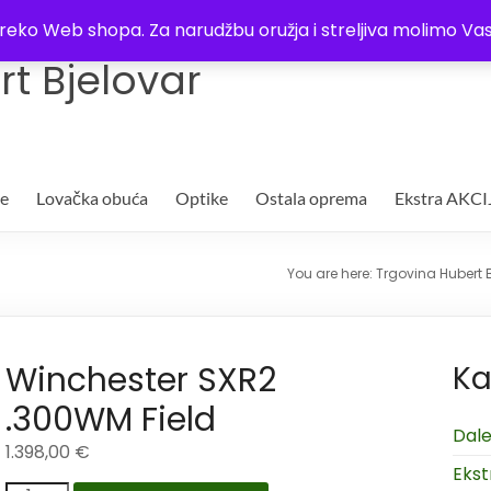
Trgovina
Kontakt
O nama
Plaćanje i dostava
Lista žel
i preko Web shopa. Za narudžbu oružja i streljiva molimo 
t Bjelovar
je
Lovačka obuća
Optike
Ostala oprema
Ekstra AKCI
You are here:
Trgovina Hubert 
Winchester SXR2
Ka
.300WM Field
Dale
1.398,00
€
Ekst