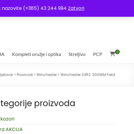
ja
Moj račun
Uvjeti poslovanja
Ostali uvjeti
Izjava o povjerljivosti
Vas nazovite (+385) 43 244 994
Zatvori
0
JA
Kompleti oružje i optika
Streljivo
PCP
Bjelovar
>
Proizvodi
>
Winchester
>
Winchester SXR2 .300WM Field
tegorije proizvoda
kozori
ra AKCIJA