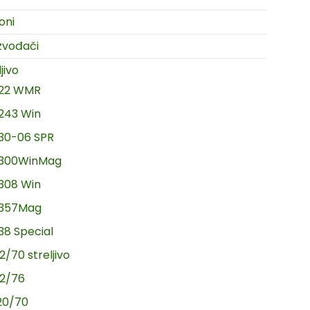
oni
zvođači
jivo
.22 WMR
.243 Win
.30-06 SPR
.300WinMag
.308 Win
.357Mag
.38 Special
2/70 streljivo
12/76
20/70