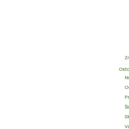
Z
Ost
N
O
P
Š
Sl
V