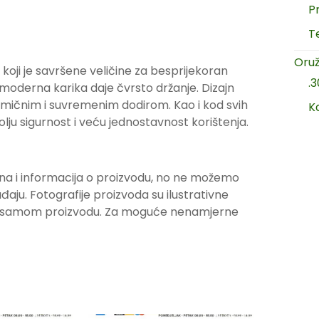
P
T
Oruž
oji je savršene veličine za besprijekoran
.
a moderna karika daje čvrsto držanje. Dizajn
mičnim i suvremenim dodirom. Kao i kod svih
K
bolju sigurnost i veću jednostavnost korištenja.
na i informacija o proizvodu, no ne možemo
ju. Fotografije proizvoda su ilustrativne
ju samom proizvodu. Za moguće nenamjerne