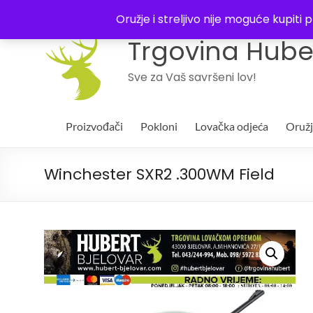
043 244994
Oružje i streljivo nije moguće kupit
Trgovina Huber
Sve za Vaš savršeni lov!
Proizvođači
Pokloni
Lovačka odjeća
Oruž
Winchester SXR2 .300WM Field