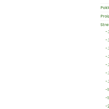
Pokl
Proi
Strel
-
-
-
-
-
-
-
-1
-
-