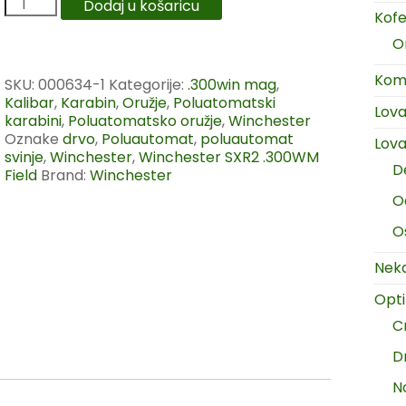
Dodaj u košaricu
Kofer
O
Komp
SKU:
000634-1
Kategorije:
.300win mag
,
Kalibar
,
Karabin
,
Oružje
,
Poluatomatski
Lov
karabini
,
Poluatomatsko oružje
,
Winchester
Oznake
drvo
,
Poluautomat
,
poluautomat
Lova
svinje
,
Winchester
,
Winchester SXR2 .300WM
D
Field
Brand:
Winchester
O
O
Neka
Opt
C
D
N