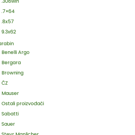
.308win
.7×64
.8x57
9.3x62
arabin
Benelli Argo
Bergara
Browning
ČZ
Mauser
Ostali proizvođači
Sabatti
Sauer
Steyr Manlicher