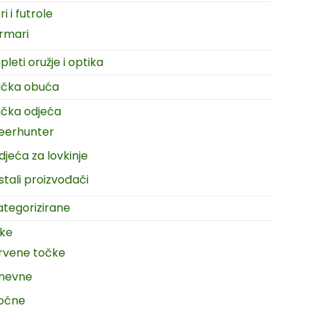
i i futrole
rmari
leti oružje i optika
ačka obuća
čka odjeća
eerhunter
djeća za lovkinje
stali proizvođači
tegorizirane
ike
rvene točke
nevne
oćne