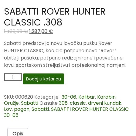
SABATTI ROVER HUNTER
CLASSIC .308
1.430,00
€
1.287,00
€
Sabatti predstavlja novu lovačku pušku Rover
HUNTER CLASSIC, kao dio potpuno nove “Rover”
obitelji pušaka, potpuno redizajnirane i posvećene
lovu, sportskom streljaštvu i profesionalnoj namjeni.
Dodaj u košaricu
SKU:
000620
Kategorije:
.30-06
,
Kalibar
,
Karabin
,
Oružje
,
Sabatti
Oznake
308
,
classic
,
drveni kundak
,
Lov
,
pogon
,
Sabatti
,
SABATTI ROVER HUNTER CLASSIC
30-06
Opis