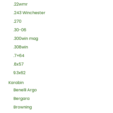
.22wmr
.243 Winchester
.270
.30-06
.300win mag
.308win
.7×64
.8x57
9.3x62
Karabin
Benelli Argo
Bergara
Browning