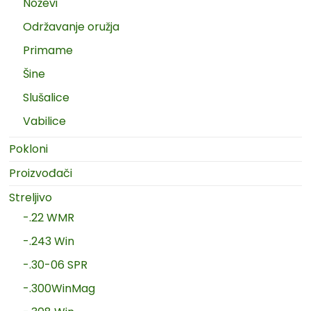
Noževi
Održavanje oružja
Primame
Šine
Slušalice
Vabilice
Pokloni
Proizvođači
Streljivo
-.22 WMR
-.243 Win
-.30-06 SPR
-.300WinMag