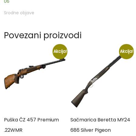
06
Srodne objave
Povezani proizvodi
Akcija!
Akcija!
Puška ČZ 457 Premium
Sačmarica Beretta MY24
.22WMR
686 Silver Pigeon