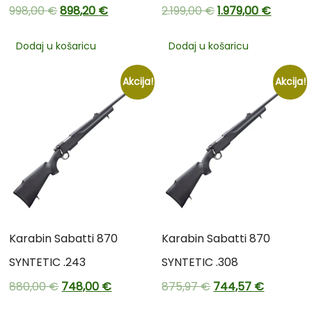
998,00
€
898,20
€
2.199,00
€
1.979,00
€
Dodaj u košaricu
Dodaj u košaricu
Akcija!
Akcija!
Karabin Sabatti 870
Karabin Sabatti 870
SYNTETIC .243
SYNTETIC .308
880,00
€
748,00
€
875,97
€
744,57
€