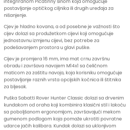
integriranom Picatinny šinom koja omogućuje
postavljanje optičkog ciljnika ili drugih uređaja za
nišanjenje.
Cjev je hladno kovana, a od posebne je važnosti što
cijev dolazi sa produžetkom cijevi koji omogućuje
jednostavnu izmjenu cijevi, bez potrebe za
podešavanjem prostora u glavi puške.
Cijev je promjera 16 mm, ima mat crnu završnu
obradu i završava navojem M14x1 sa čeličnom
maticom za zaštitu navoja, koja korisniku omogućuje
postavljanje raznih vrsta opcijskih kočnica ili štitnika
za bljesak.
Puška Sabatti Rover Hunter Classic dolazi sa drvenim
kundakom od oraha koji kombinira klasični stil i lakoću
sa poboljšanom ergonomijom, završavajući mekom
gumenom podlogom koja pomaže ukrotiti povratne
udarce jačih kalibara. Kundak dolazi sa uklonjivom