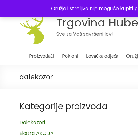
043 244994
Oružje i streljivo nije moguće kupit
Trgovina Huber
Sve za Vaš savršeni lov!
Proizvođači
Pokloni
Lovačka odjeća
Oruž
dalekozor
Kategorije proizvoda
Dalekozori
Ekstra AKCIJA