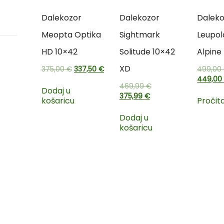
Dalekozor
Dalekozor
Daleko
Meopta Optika
Sightmark
Leupol
HD 10×42
Solitude 10×42
Alpine
XD
375,00
€
337,50
€
499,00
449,0
469,99
€
Dodaj u
375,99
€
košaricu
Pročita
Dodaj u
košaricu