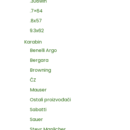
.308win
.7×64
.8x57
9.3x62
Karabin
Benelli Argo
Bergara
Browning
ČZ
Mauser
Ostali proizvođači
Sabatti
Sauer
Steyr Manlicher