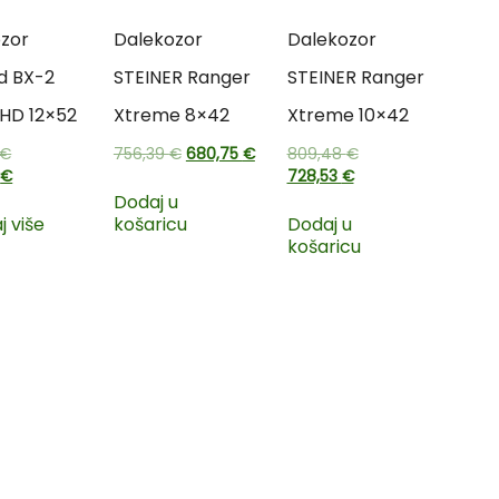
zor
Dalekozor
Dalekozor
d BX-2
STEINER Ranger
STEINER Ranger
 HD 12×52
Xtreme 8×42
Xtreme 10×42
€
756,39
€
680,75
€
809,48
€
0
€
728,53
€
Dodaj u
j više
košaricu
Dodaj u
košaricu