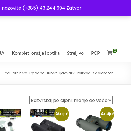
ja
Moj račun
Uvjeti poslovanja
Ostali uvjeti
Izjava o povjerljivosti
Vas nazovite (+385) 43 244 994
Zatvori
0
JA
Kompleti oružje i optika
Streljivo
PCP
You are here:
Trgovina Hubert Bjelovar
>
Proizvodi
>
dalekozor
Akcija!
Akcija!