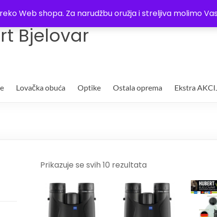
Trgovina
Kontakt
O nama
Plaćanje i dostava
Lista žel
i preko Web shopa. Za narudžbu oružja i streljiva molimo 
t Bjelovar
je
Lovačka obuća
Optike
Ostala oprema
Ekstra AKCI
Prikazuje se svih 10 rezultata