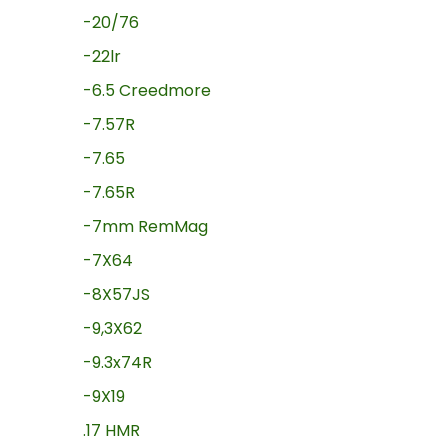
-20/76
-22lr
-6.5 Creedmore
-7.57R
-7.65
-7.65R
-7mm RemMag
-7X64
-8X57JS
-9,3X62
-9.3x74R
-9X19
.17 HMR