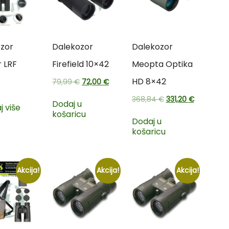
zor
Dalekozor
Dalekozor
 LRF
Firefield 10×42
Meopta Optika
HD 8×42
79,99
€
72,00
€
368,84
€
331,20
€
Dodaj u
j više
košaricu
Dodaj u
košaricu
Akcija!
Akcija!
Akcija!