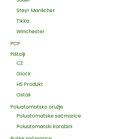
Steyr Manlicher
Tikka
Winchester
PCP
Pištolji
CZ
Glock
HS Produkt
Ostali
Poluatomatsko oružje
Poluatomatske sačmarice
Poluatomatski karabini
Puške sačmarice