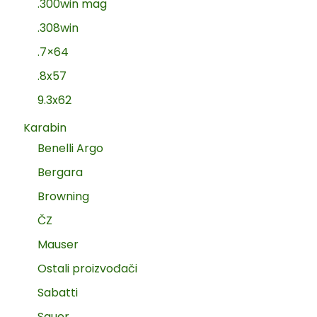
.300win mag
.308win
.7×64
.8x57
9.3x62
Karabin
Benelli Argo
Bergara
Browning
ČZ
Mauser
Ostali proizvođači
Sabatti
Sauer