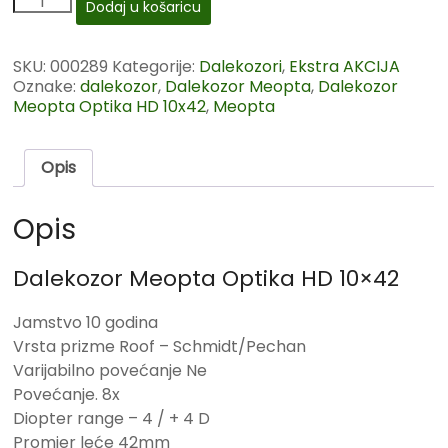
Dodaj u košaricu
SKU:
000289
Kategorije:
Dalekozori
,
Ekstra AKCIJA
Oznake:
dalekozor
,
Dalekozor Meopta
,
Dalekozor
Meopta Optika HD 10x42
,
Meopta
Opis
Opis
Dalekozor Meopta Optika HD 10×42
Jamstvo 10 godina
Vrsta prizme Roof – Schmidt/Pechan
Varijabilno povećanje Ne
Povećanje. 8x
Diopter range – 4 / + 4 D
Promjer leće 42mm