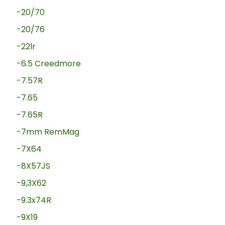
-20/70
-20/76
-22lr
-6.5 Creedmore
-7.57R
-7.65
-7.65R
-7mm RemMag
-7X64
-8X57JS
-9,3X62
-9.3x74R
-9X19