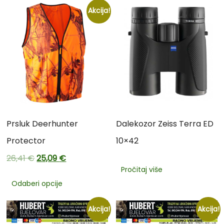
Akcija!
Prsluk Deerhunter
Dalekozor Zeiss Terra ED
Protector
10×42
26,41
€
25,09
€
Pročitaj više
Odaberi opcije
Akcija!
Akcija!