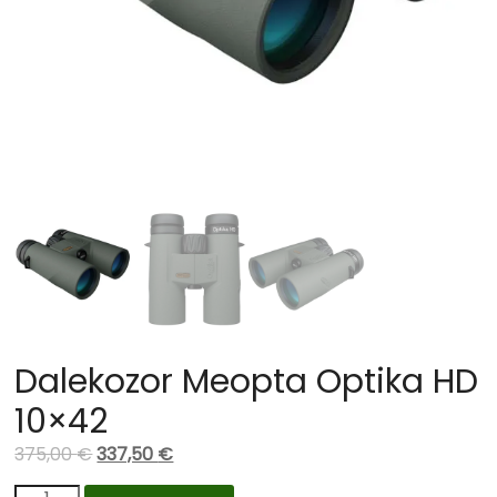
Dalekozor Meopta Optika HD
10×42
375,00
€
337,50
€