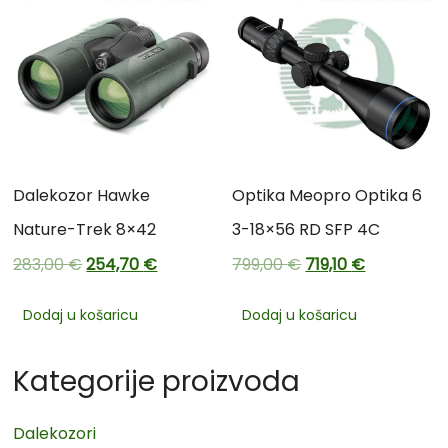
Dalekozor Hawke
Optika Meopro Optika 6
Nature-Trek 8×42
3-18×56 RD SFP 4C
283,00
€
254,70
€
799,00
€
719,10
€
Dodaj u košaricu
Dodaj u košaricu
Kategorije proizvoda
Dalekozori