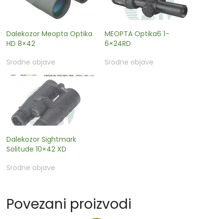
Dalekozor Meopta Optika
MEOPTA Optika6 1-
HD 8×42
6×24RD
Srodne objave
Srodne objave
Dalekozor Sightmark
Solitude 10×42 XD
Srodne objave
Povezani proizvodi