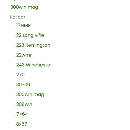
.300win mag
Kalibar
.17HMR
.22 Long Rifle
.223 Remington
.22wmr
.243 Winchester
.270
.30-06
.300win mag
.308win
.7×64
.8x57