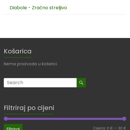
Diabole - Zračno streljivo
Košarica
Nema proizvoda u košarici.
Filtriraj po cijeni
Cijena:
0 €
—
30 €
Filtriraj