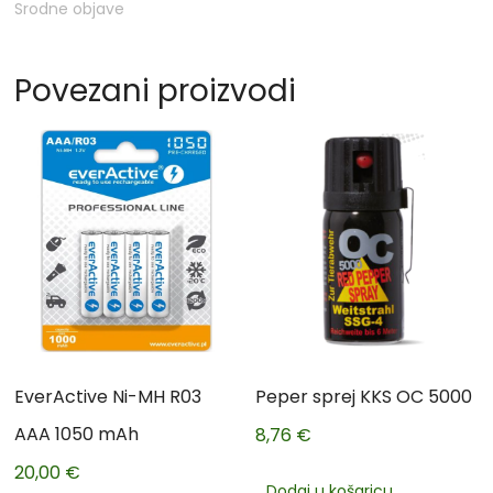
Srodne objave
Povezani proizvodi
EverActive Ni-MH R03
Peper sprej KKS OC 5000
AAA 1050 mAh
8,76
€
20,00
€
Dodaj u košaricu