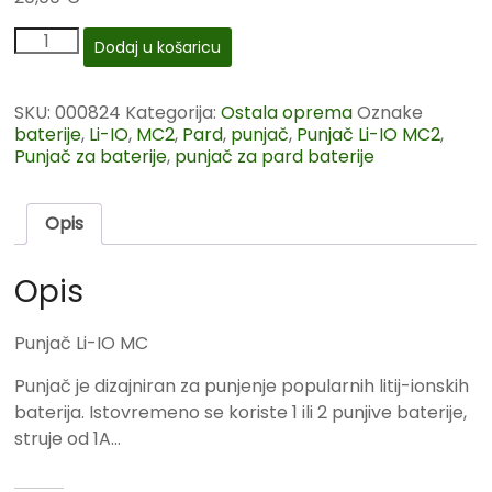
Dodaj u košaricu
SKU:
000824
Kategorija:
Ostala oprema
Oznake
baterije
,
Li-IO
,
MC2
,
Pard
,
punjač
,
Punjač Li-IO MC2
,
Punjač za baterije
,
punjač za pard baterije
Opis
Opis
Punjač Li-IO MC
Punjač je dizajniran za punjenje popularnih litij-ionskih
baterija. Istovremeno se koriste 1 ili 2 punjive baterije,
struje od 1A…