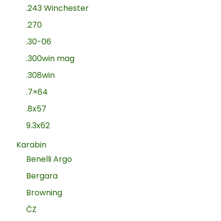
.243 Winchester
.270
.30-06
.300win mag
.308win
.7×64
.8x57
9.3x62
Karabin
Benelli Argo
Bergara
Browning
ČZ