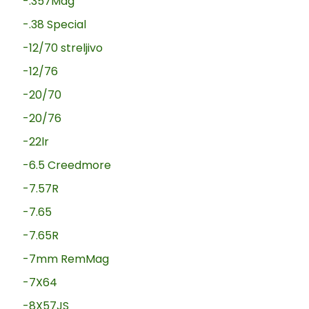
-.357Mag
-.38 Special
-12/70 streljivo
-12/76
-20/70
-20/76
-22lr
-6.5 Creedmore
-7.57R
-7.65
-7.65R
-7mm RemMag
-7X64
-8X57JS