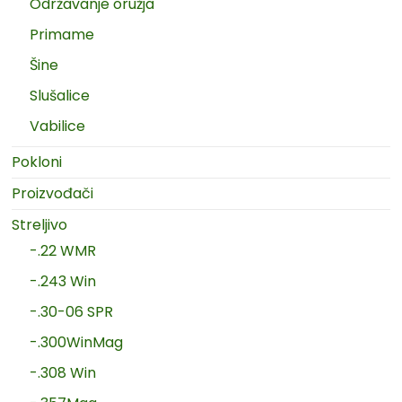
Održavanje oružja
Primame
Šine
Slušalice
Vabilice
Pokloni
Proizvođači
Streljivo
-.22 WMR
-.243 Win
-.30-06 SPR
-.300WinMag
-.308 Win