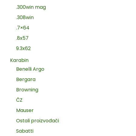
.300win mag
.308win
.7×64
.8x57
9.3x62
Karabin
Benelli Argo
Bergara
Browning
ČZ
Mauser
Ostali proizvođači
Sabatti