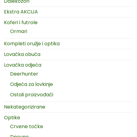
Dalekozori
Ekstra AKCIJA
Koferi i futrole
Ormari
Kompleti oružje i optika
Lovačka obuća
Lovačka odjeća
Deerhunter
Odjeća za lovkinje
Ostali proizvođači
Nekategorizirane
Optike
Crvene točke
Dnevne