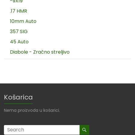
-9X19
.17 HMR
10mm Auto
357 SIG
45 Auto
Diabole - Zračno streljivo
Košarica
Nema proizvoda u košarici.