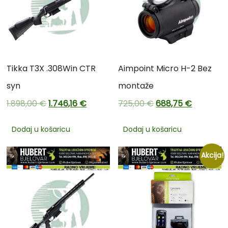
Tikka T3X .308Win CTR
Aimpoint Micro H-2 Bez
syn
montaže
1.898,00
€
1.746,16
€
725,00
€
688,75
€
Dodaj u košaricu
Dodaj u košaricu
Akcija!