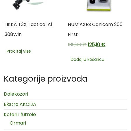
TIKKA T3X Tactical A1
NUM’AXES Canicom 200
.308Win
First
139,00
€
125,10
€
Pročitaj više
Dodaj u košaricu
Kategorije proizvoda
Dalekozori
Ekstra AKCIJA
Koferi i futrole
Ormari