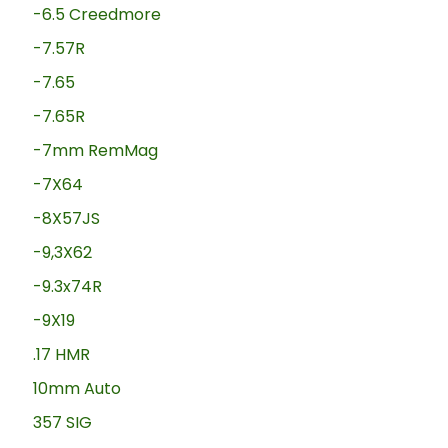
-6.5 Creedmore
-7.57R
-7.65
-7.65R
-7mm RemMag
-7X64
-8X57JS
-9,3X62
-9.3x74R
-9X19
.17 HMR
10mm Auto
357 SIG