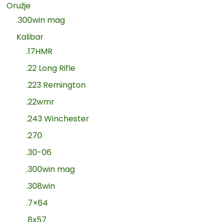
Oružje
.300win mag
Kalibar
.17HMR
.22 Long Rifle
.223 Remington
.22wmr
.243 Winchester
.270
.30-06
.300win mag
.308win
.7×64
.8x57