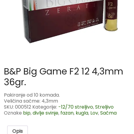
B&P Big Game F2 12 4,3mm
36gr.
Pakiranje od 10 komada.
Veličina sačme: 4,3mm
SKU:
000512
Kategorije:
-12/70 streljivo
,
Streljivo
Oznake
bip
,
divlje svinje
,
fazan
,
kugla
,
Lov
,
Sačma
Opis