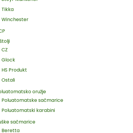
Tikka
Winchester
CP
štolji
CZ
Glock
HS Produkt
Ostali
oluatomatsko oružje
Poluatomatske sačmarice
Poluatomatski karabini
uške sačmarice
Beretta