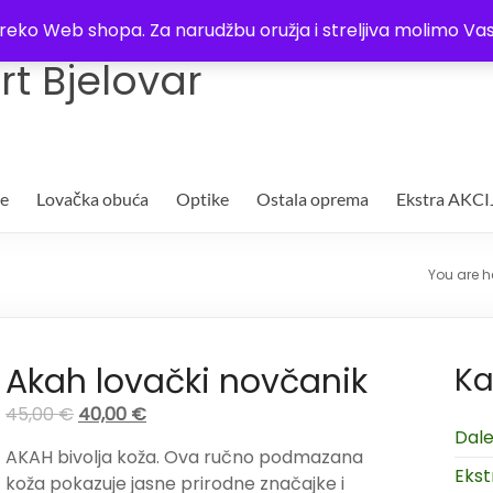
Trgovina
Kontakt
O nama
Plaćanje i dostava
Lista žel
i preko Web shopa. Za narudžbu oružja i streljiva molimo 
t Bjelovar
je
Lovačka obuća
Optike
Ostala oprema
Ekstra AKCI
You are h
Akah lovački novčanik
Ka
45,00
€
40,00
€
Dale
AKAH bivolja koža.
Ova ručno podmazana
Ekst
koža pokazuje jasne prirodne značajke i