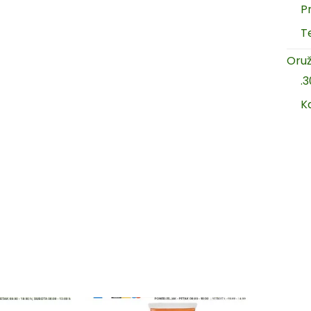
P
T
Oruž
.
K