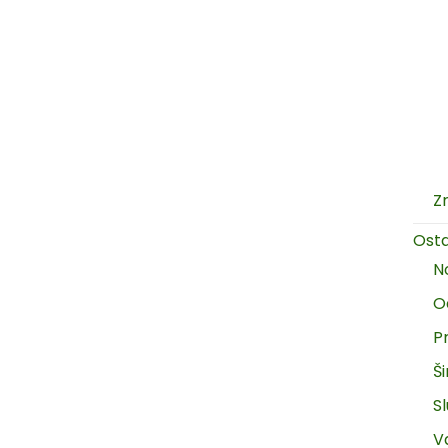
Z
Ost
N
O
P
Š
Sl
V