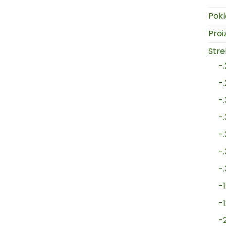
Pokl
Proi
Strel
-
-
-
-
-
-
-
-1
-
-