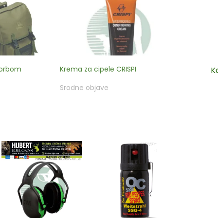
 torbom
Krema za cipele CRISPI
K
Srodne objave