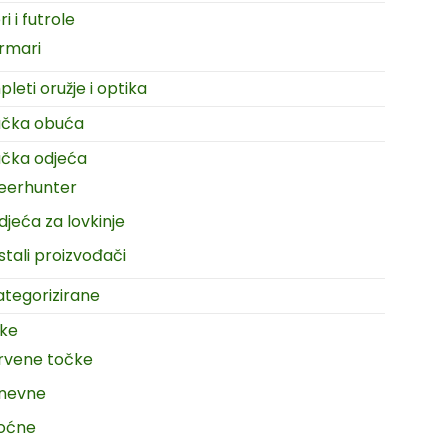
i i futrole
rmari
leti oružje i optika
ačka obuća
čka odjeća
eerhunter
djeća za lovkinje
stali proizvođači
tegorizirane
ike
rvene točke
nevne
oćne