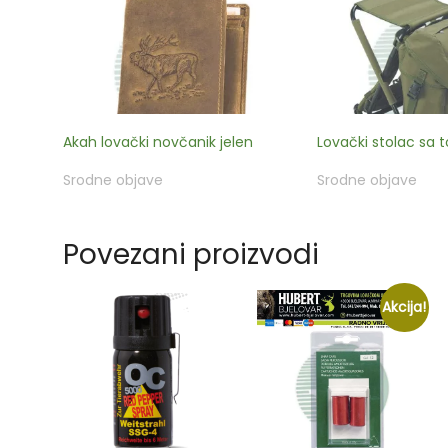
Akah lovački novčanik jelen
Lovački stolac sa
Srodne objave
Srodne objave
Povezani proizvodi
Akcija!