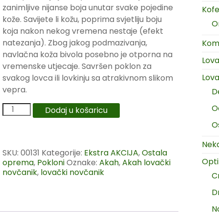
zanimljive nijanse boja unutar svake pojedine
Kofer
kože.
Savijete li kožu, poprima svjetliju boju
O
koja nakon nekog vremena nestaje (efekt
natezanja).
Zbog jakog podmazivanja,
Komp
navlačna koža bivola posebno je otporna na
Lov
vremenske utjecaje.
Savršen poklon za
Lova
svakog lovca ili lovkinju sa atrakivnom slikom
vepra.
D
O
Dodaj u košaricu
O
Neka
SKU:
00131
Kategorije:
Ekstra AKCIJA
,
Ostala
Opt
oprema
,
Pokloni
Oznake:
Akah
,
Akah lovački
novčanik
,
lovački novčanik
C
D
N