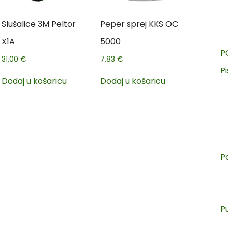
Slušalice 3M Peltor
Peper sprej KKS OC
X1A
5000
P
31,00
€
7,83
€
Pi
Dodaj u košaricu
Dodaj u košaricu
P
P