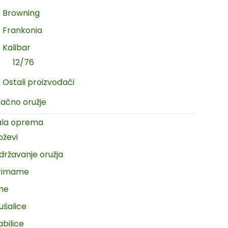
Browning
Frankonia
Kalibar
12/76
Ostali proizvođači
račno oružje
ala oprema
oževi
državanje oružja
rimame
ine
ušalice
abilice