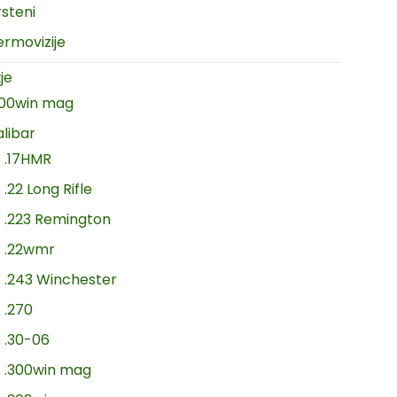
rsteni
ermovizije
je
300win mag
alibar
.17HMR
.22 Long Rifle
.223 Remington
.22wmr
.243 Winchester
.270
.30-06
.300win mag