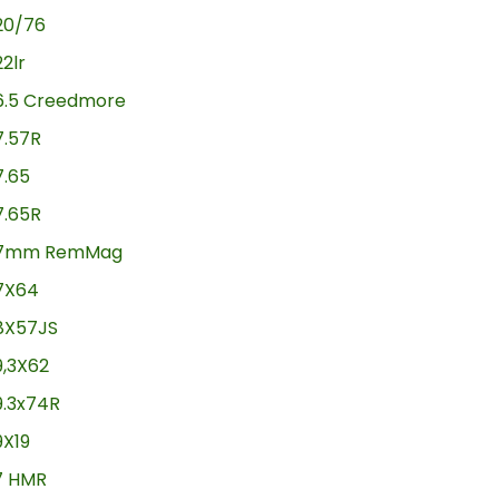
20/76
22lr
6.5 Creedmore
7.57R
7.65
7.65R
7mm RemMag
7X64
8X57JS
9,3X62
9.3x74R
9X19
17 HMR