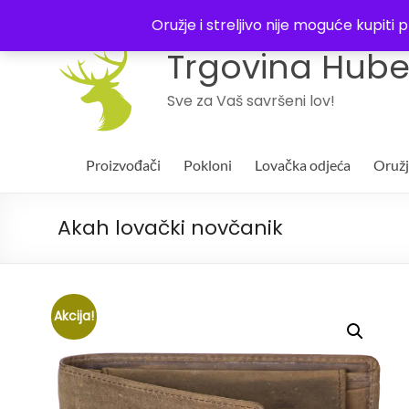
043 244994
Oružje i streljivo nije moguće kupit
Trgovina Huber
Sve za Vaš savršeni lov!
Proizvođači
Pokloni
Lovačka odjeća
Oruž
Akah lovački novčanik
Akcija!