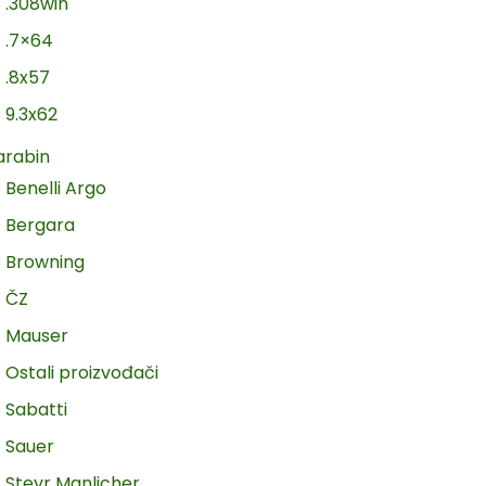
.308win
.7×64
.8x57
9.3x62
arabin
Benelli Argo
Bergara
Browning
ČZ
Mauser
Ostali proizvođači
Sabatti
Sauer
Steyr Manlicher