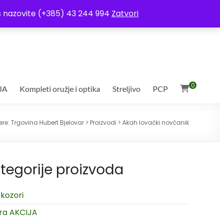
ja
Moj račun
Uvjeti poslovanja
Ostali uvjeti
Izjava o povjerljivosti
Vas nazovite (+385) 43 244 994
Zatvori
0
JA
Kompleti oružje i optika
Streljivo
PCP
ere:
Trgovina Hubert Bjelovar
>
Proizvodi
>
Akah lovački novčanik
tegorije proizvoda
kozori
ra AKCIJA