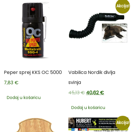
Akcija!
Peper sprej KKS OC 5000
Vabilica Nordik divlja
svinja
7,83
€
45,13
€
40,62
€
Dodaj u košaricu
Dodaj u košaricu
Akcija!