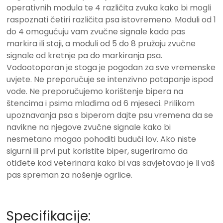
operativnih modula te 4 različita zvuka kako bi mogli
raspoznati četiri različita psa istovremeno. Moduli od 1
do 4 omogućuju vam zvučne signale kada pas
markira ili stoji, a moduli od 5 do 8 pružaju zvučne
signale od kretnje pa do markiranja psa.
Vodootoporan je stoga je pogodan za sve vremenske
uvjete. Ne preporučuje se intenzivno potapanje ispod
vode. Ne preporučujemo korištenje bipera na
štencima i psima mlađima od 6 mjeseci. Prilikom
upoznavanja psa s biperom dajte psu vremena da se
navikne na njegove zvučne signale kako bi
nesmetano mogao pohoditi budući lov. Ako niste
sigurni ili prvi put koristite biper, sugeriramo da
otiđete kod veterinara kako bi vas savjetovao je li vaš
pas spreman za nošenje ogrlice.
Specifikacije: