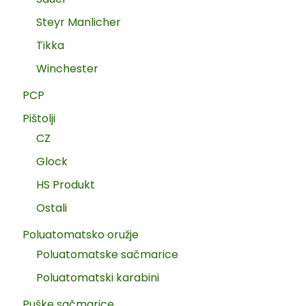
Steyr Manlicher
Tikka
Winchester
PCP
Pištolji
CZ
Glock
HS Produkt
Ostali
Poluatomatsko oružje
Poluatomatske sačmarice
Poluatomatski karabini
Puške sačmarice