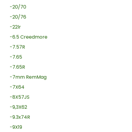
-20/70
-20/76
-22lr
-6.5 Creedmore
-7.57R
-7.65
-7.65R
-7mm RemMag
-7X64
-8X57JS
-9,3X62
-9.3x74R
-9X19