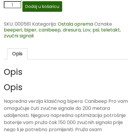
Dodaj u košaricu
SKU:
000561
Kategorija:
Ostala oprema
Oznake
beeperi
,
biper
,
canibeep
,
dresura
,
Lov
,
psi
,
teletakt
,
zvučni signali
Opis
Opis
Opis
Napredna verzija klasičnog bipera. Canibeep Pro vam
omogućuje čuti zvučne signale do 200 metara
udaljenosti. Njegova napredna optimizacija potrošnje
baterije vam pruža čak 150 000 zvučnih signala prije
nego li je potrebno promijeniti. Pruža osam