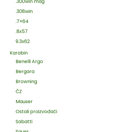
.300win mag
.308win
.7×64
.8x57
9.3x62
Karabin
Benelli Argo
Bergara
Browning
ČZ
Mauser
Ostali proizvođači
Sabatti
Sauer