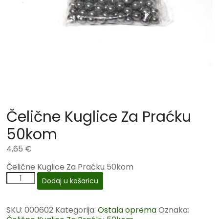
Čelične Kuglice Za Praćku
50kom
4,65
€
Čelične Kuglice Za Praćku 50kom
Dodaj u košaricu
SKU:
000602
Kategorija:
Ostala oprema
Oznaka: