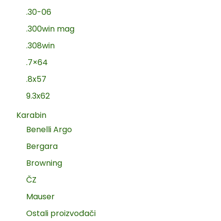
.30-06
.300win mag
.308win
.7×64
.8x57
9.3x62
Karabin
Benelli Argo
Bergara
Browning
ČZ
Mauser
Ostali proizvođači