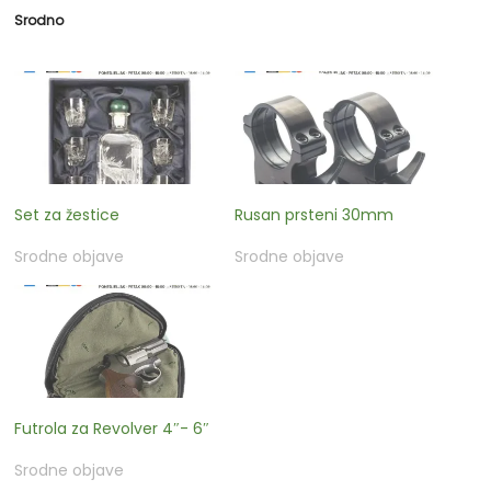
Srodno
Set za žestice
Rusan prsteni 30mm
Srodne objave
Srodne objave
Futrola za Revolver 4″- 6″
Srodne objave