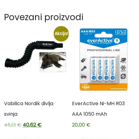
Povezani proizvodi
Akcija!
Vabilica Nordik divlja
EverActive Ni-MH R03
svinja
AAA 1050 mAh
45,13
€
40,62
€
20,00
€