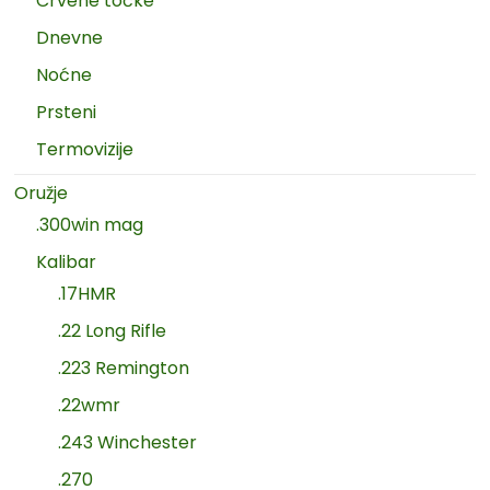
Crvene točke
Dnevne
Noćne
Prsteni
Termovizije
Oružje
.300win mag
Kalibar
.17HMR
.22 Long Rifle
.223 Remington
.22wmr
.243 Winchester
.270