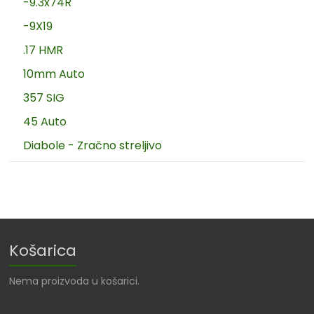
-9.3x74R
-9X19
.17 HMR
10mm Auto
357 SIG
45 Auto
Diabole - Zračno streljivo
Košarica
Nema proizvoda u košarici.