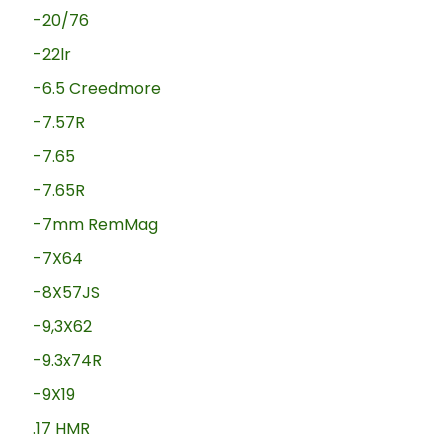
-20/76
-22lr
-6.5 Creedmore
-7.57R
-7.65
-7.65R
-7mm RemMag
-7X64
-8X57JS
-9,3X62
-9.3x74R
-9X19
.17 HMR