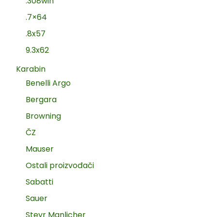
.308win
.7×64
.8x57
9.3x62
Karabin
Benelli Argo
Bergara
Browning
ČZ
Mauser
Ostali proizvođači
Sabatti
Sauer
Steyr Manlicher