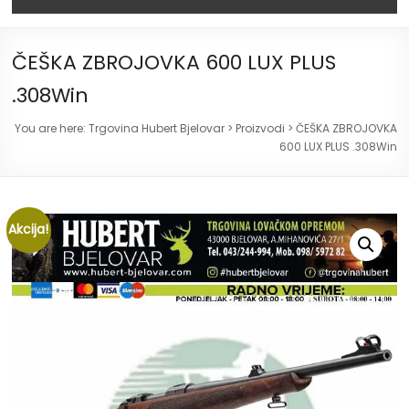
ČEŠKA ZBROJOVKA 600 LUX PLUS
.308Win
You are here:
Trgovina Hubert Bjelovar
>
Proizvodi
>
ČEŠKA ZBROJOVKA
600 LUX PLUS .308Win
Akcija!