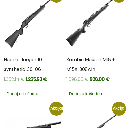
Haenel Jaeger 10
Karabin Mauser M18 +
Synthetic .30-06
M15X .308win
1.362,14
€
1.225,93
€
1.098,00
€
988,00
€
Dodaj u košaricu
Dodaj u košaricu
Akcija!
Akcija!