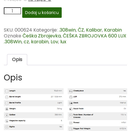
Dodaj u košaricu
SKU:
000624
Kategorije:
.308win
,
ČZ
,
Kalibar
,
Karabin
Oznake
Češka Zbrojevka
,
ČEŠKA ZBROJOVKA 600 LUX
.308Win
,
cz
,
karabin
,
Lov
,
lux
Opis
Opis