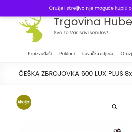
043 244994
Oružje i streljivo nije moguće kupit
Trgovina Huber
Sve za Vaš savršeni lov!
Proizvođači
Pokloni
Lovačka odjeća
Oruž
ČEŠKA ZBROJOVKA 600 LUX PLUS 8x
Akcija!