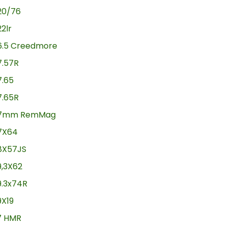
20/76
22lr
6.5 Creedmore
7.57R
7.65
7.65R
7mm RemMag
7X64
8X57JS
9,3X62
9.3x74R
9X19
17 HMR