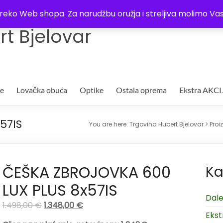
Trgovina
Kontakt
O nama
Plaćanje i dostava
Lista žel
i preko Web shopa. Za narudžbu oružja i streljiva molimo 
t Bjelovar
je
Lovačka obuća
Optike
Ostala oprema
Ekstra AKCI
57IS
You are here:
Trgovina Hubert Bjelovar
>
Proi
ČEŠKA ZBROJOVKA 600
Ka
LUX PLUS 8x57IS
Dale
1.498,00
€
1.348,00
€
Ekst