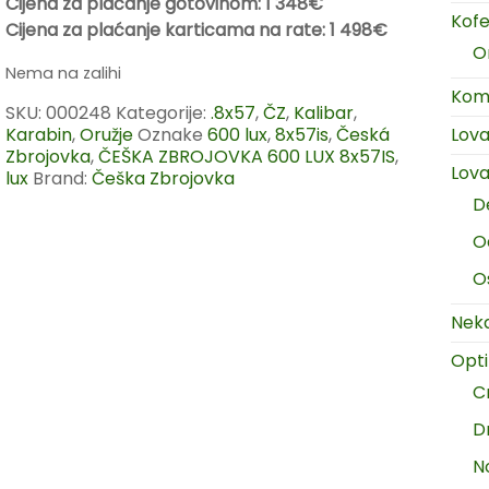
Cijena za plaćanje gotovinom: 1 348€
Kofer
Cijena za plaćanje karticama na rate: 1 498€
O
Nema na zalihi
Komp
SKU:
000248
Kategorije:
.8x57
,
ČZ
,
Kalibar
,
Karabin
,
Oružje
Oznake
600 lux
,
8x57is
,
Česká
Lov
Zbrojovka
,
ČEŠKA ZBROJOVKA 600 LUX 8x57IS
,
Lova
lux
Brand:
Češka Zbrojovka
D
O
O
Neka
Opt
C
D
N