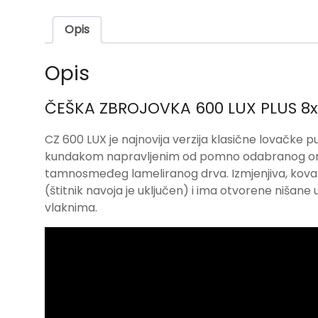
Opis
Opis
ČEŠKA ZBROJOVKA 600 LUX PLUS 8x
CZ 600 LUX je najnovija verzija klasične lovačke p
kundakom napravljenim od pomno odabranog oraha
tamnosmeđeg lameliranog drva. Izmjenjiva, kovan
(štitnik navoja je uključen) i ima otvorene nišane uk
vlaknima.