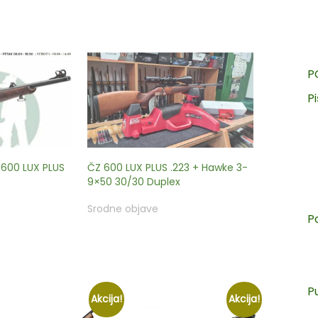
P
Pi
600 LUX PLUS
ČZ 600 LUX PLUS .223 + Hawke 3-
9×50 30/30 Duplex
Srodne objave
P
P
Akcija!
Akcija!