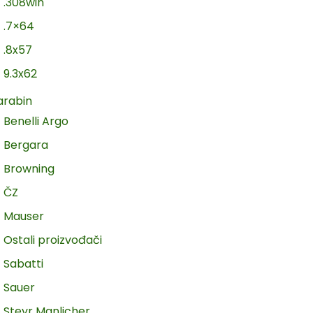
.308win
.7×64
.8x57
9.3x62
arabin
Benelli Argo
Bergara
Browning
ČZ
Mauser
Ostali proizvođači
Sabatti
Sauer
Steyr Manlicher