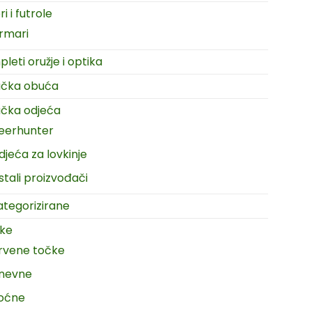
i i futrole
rmari
leti oružje i optika
ačka obuća
čka odjeća
eerhunter
djeća za lovkinje
stali proizvođači
tegorizirane
ike
rvene točke
nevne
oćne