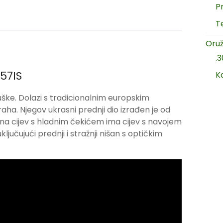
P
T
Oruž
.
57IS
K
uške. Dolazi s tradicionalnim europskim
. Njegov ukrasni prednji dio izrađen je od
a cijev s hladnim čekićem ima cijev s navojem
ljučujući prednji i stražnji nišan s optičkim