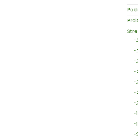
Pokl
Proi
Strel
-
-
-
-
-
-
-
-1
-
-