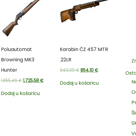
Poluautomat
Karabin ČZ 457 MTR
Browning MK3
.22LR
Z
Hunter
949,00
€
854,10
€
Ost
1.855,46
€
1.725,58
€
N
Dodaj u košaricu
O
Dodaj u košaricu
P
Š
Sl
V