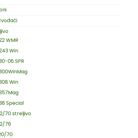
oni
zvođači
jivo
.22 WMR
.243 Win
.30-06 SPR
.300WinMag
.308 Win
.357Mag
.38 Special
2/70 streljivo
12/76
20/70