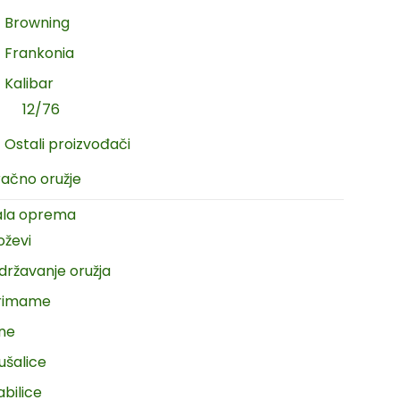
Browning
Frankonia
Kalibar
12/76
Ostali proizvođači
račno oružje
ala oprema
oževi
državanje oružja
rimame
ine
ušalice
abilice