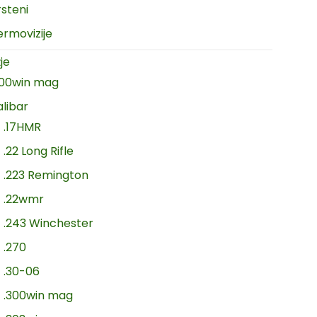
rsteni
ermovizije
je
300win mag
alibar
.17HMR
.22 Long Rifle
.223 Remington
.22wmr
.243 Winchester
.270
.30-06
.300win mag