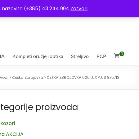
ja
Moj račun
Uvjeti poslovanja
Ostali uvjeti
Izjava o povjerljivosti
Vas nazovite (+385) 43 244 994
Zatvori
0
JA
Kompleti oružje i optika
Streljivo
PCP
zvodi
>
Češka Zbrojovka
>
ČEŠKA ZBROJOVKA 600 LUX PLUS 8x57IS
tegorije proizvoda
kozori
ra AKCIJA