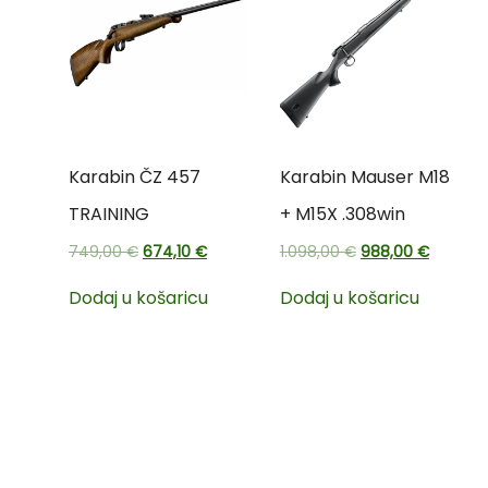
Karabin ČZ 457
Karabin Mauser M18
TRAINING
+ M15X .308win
749,00
€
674,10
€
1.098,00
€
988,00
€
Dodaj u košaricu
Dodaj u košaricu