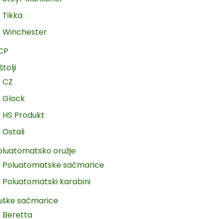
Tikka
Winchester
CP
štolji
CZ
Glock
HS Produkt
Ostali
oluatomatsko oružje
Poluatomatske sačmarice
Poluatomatski karabini
uške sačmarice
Beretta