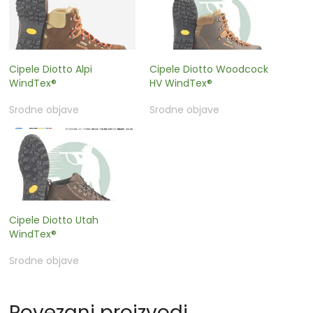
Cipele Diotto Alpi
Cipele Diotto Woodcock
WindTex®
HV WindTex®
Srodne objave
Srodne objave
Cipele Diotto Utah
WindTex®
Srodne objave
Povezani proizvodi