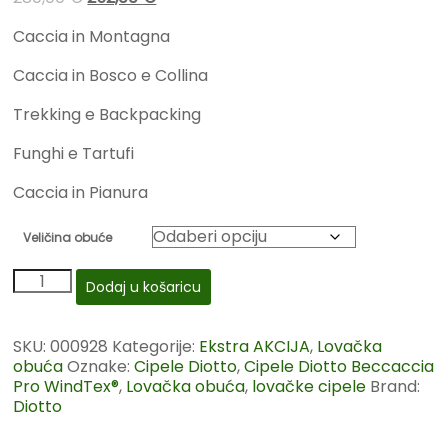
Caccia in Montagna
Caccia in Bosco e Collina
Trekking e Backpacking
Funghi e Tartufi
Caccia in Pianura
Veličina obuće
Dodaj u košaricu
SKU:
000928
Kategorije:
Ekstra AKCIJA
,
Lovačka
obuća
Oznake:
Cipele Diotto
,
Cipele Diotto Beccaccia
Pro WindTex®
,
Lovačka obuća
,
lovačke cipele
Brand:
Diotto