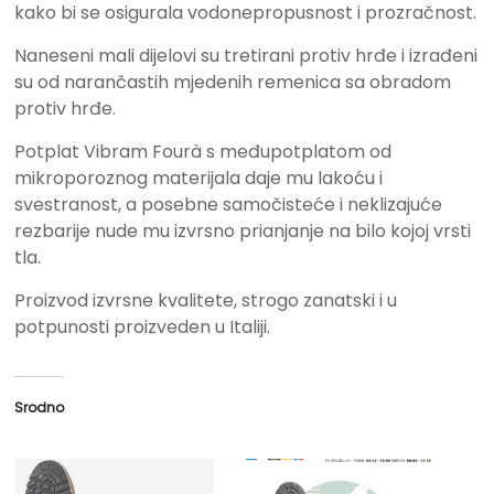
kako bi se osigurala vodonepropusnost i prozračnost.
Naneseni mali dijelovi su tretirani protiv hrđe i izrađeni
su od narančastih mjedenih remenica sa obradom
protiv hrđe.
Potplat Vibram Fourà s međupotplatom od
mikroporoznog materijala daje mu lakoću i
svestranost, a posebne samočisteće i neklizajuće
rezbarije nude mu izvrsno prianjanje na bilo kojoj vrsti
tla.
Proizvod izvrsne kvalitete, strogo zanatski i u
potpunosti proizveden u Italiji.
Srodno