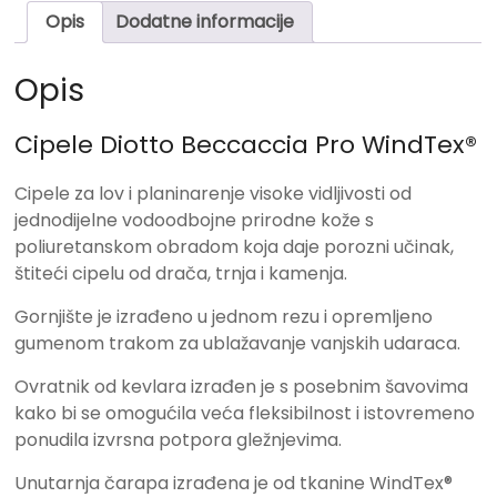
Opis
Dodatne informacije
Opis
Cipele Diotto Beccaccia Pro WindTex®
Cipele za lov i planinarenje visoke vidljivosti od
jednodijelne vodoodbojne prirodne kože s
poliuretanskom obradom koja daje porozni učinak,
štiteći cipelu od drača, trnja i kamenja.
Gornjište je izrađeno u jednom rezu i opremljeno
gumenom trakom za ublažavanje vanjskih udaraca.
Ovratnik od kevlara izrađen je s posebnim šavovima
kako bi se omogućila veća fleksibilnost i istovremeno
ponudila izvrsna potpora gležnjevima.
Unutarnja čarapa izrađena je od tkanine WindTex®