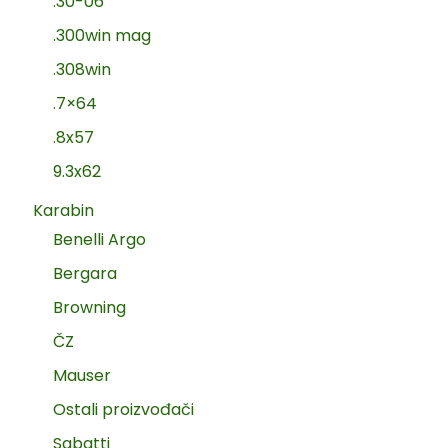
.30-06
.300win mag
.308win
.7×64
.8x57
9.3x62
Karabin
Benelli Argo
Bergara
Browning
ČZ
Mauser
Ostali proizvođači
Sabatti