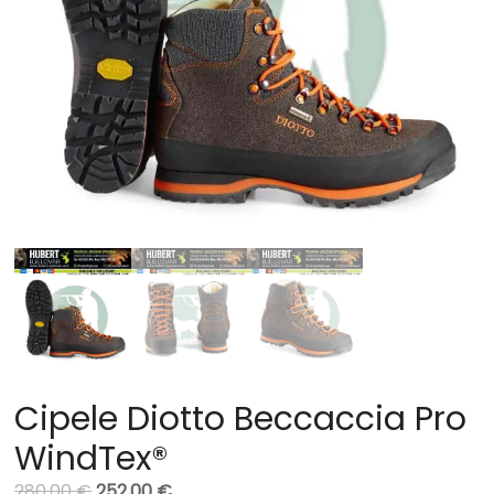
Cipele Diotto Beccaccia Pro
WindTex®
280,00
€
252,00
€