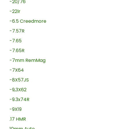
-20/76
-22lr
-6.5 Creedmore
-7.57R
-7.65
-7.65R
-7mm RemMag
-7X64
-8X57JS
-9,3X62
-9.3x74R
-9X19
.17 HMR
10mm Auto