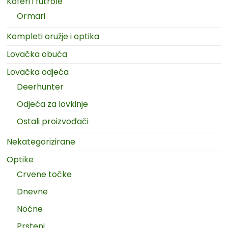
Koferi i futrole
Ormari
Kompleti oružje i optika
Lovačka obuća
Lovačka odjeća
Deerhunter
Odjeća za lovkinje
Ostali proizvođači
Nekategorizirane
Optike
Crvene točke
Dnevne
Noćne
Prsteni