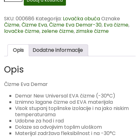
Dodaj u košaricu
SKU:
000686
Kategorija:
Lovačka obuća
Oznake
Čizme
,
Čizme Eva
,
Čizme Eva Demar-30
,
Eva čizme
,
lovačke čizme
,
zelene čizme
,
zimske čizme
Opis
Dodatne informacije
Opis
Čizme Eva Demar
Demar New Universal EVA čizme (-30°C)
Iznimno lagane čizme od EVA materijala
Visok stupanj toplinske izolacije i na jako niskim
temperaturama
Udobne za hod i rad
Dolaze sa odvojivim toplim uloškom
Materijal zadržava fleksibilnost i na -30°C