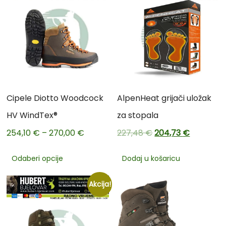
Cipele Diotto Woodcock
AlpenHeat grijači uložak
HV WindTex®
za stopala
254,10
€
–
270,00
€
227,48
€
204,73
€
Odaberi opcije
Dodaj u košaricu
Akcija!