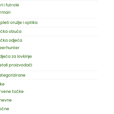
i i futrole
rmari
leti oružje i optika
ačka obuća
čka odjeća
eerhunter
djeća za lovkinje
stali proizvođači
tegorizirane
ike
rvene točke
nevne
oćne