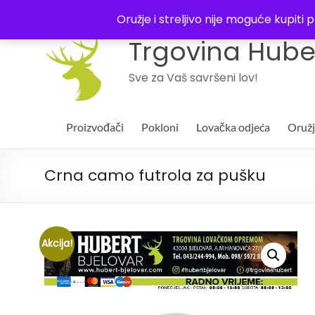
043 244994
Oružje i streljivo nije moguće kupit
Trgovina Huber
Sve za Vaš savršeni lov!
Proizvođači
Pokloni
Lovačka odjeća
Oruž
Crna camo futrola za pušku
Akcija!