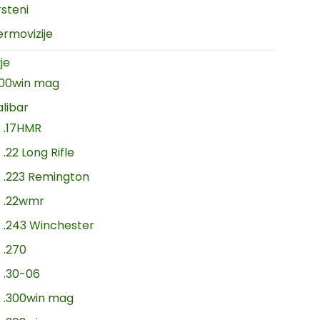
rsteni
ermovizije
je
300win mag
alibar
.17HMR
.22 Long Rifle
.223 Remington
.22wmr
.243 Winchester
.270
.30-06
.300win mag