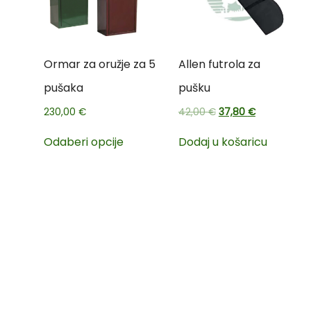
Ormar za oružje za 5
Allen futrola za
pušaka
pušku
230,00
€
42,00
€
37,80
€
Odaberi opcije
Dodaj u košaricu