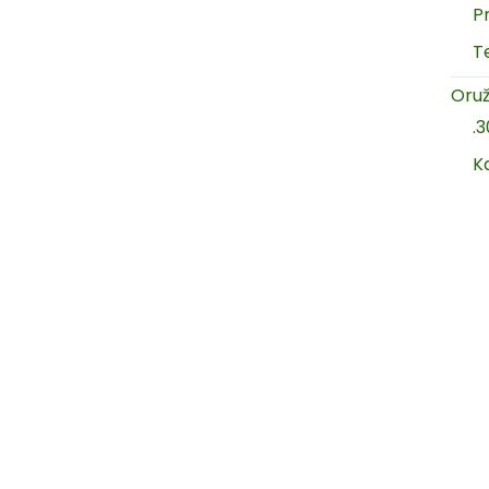
P
T
Oruž
.
K