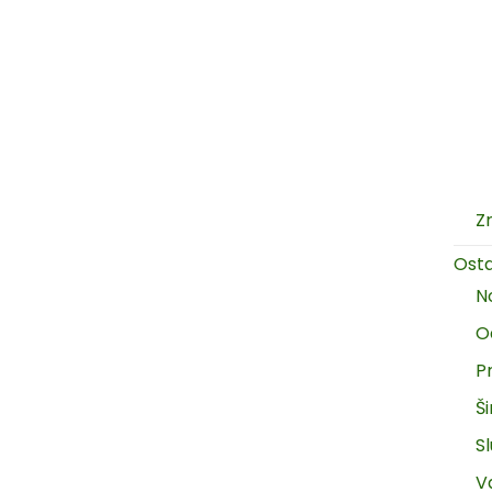
Z
Ost
N
O
P
Š
Sl
V