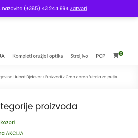
ja
Moj račun
Uvjeti poslovanja
Ostali uvjeti
Izjava o povjerljivosti
Vas nazovite (+385) 43 244 994
Zatvori
0
JA
Kompleti oružje i optika
Streljivo
PCP
govina Hubert Bjelovar
>
Proizvodi
>
Crna camo futrola za pušku
tegorije proizvoda
kozori
ra AKCIJA