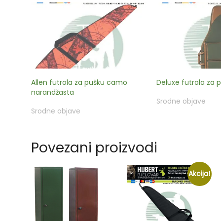
Allen futrola za pušku camo
Deluxe futrola za 
narandžasta
Srodne objave
Srodne objave
Povezani proizvodi
Akcija!