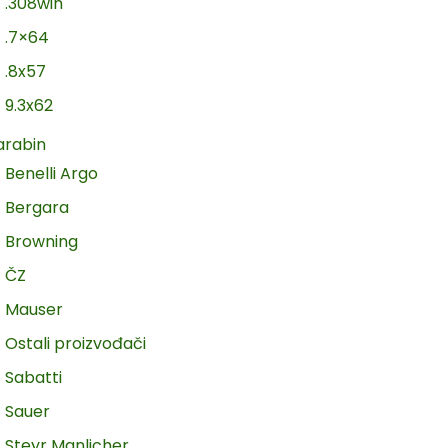
.308win
.7×64
.8x57
9.3x62
arabin
Benelli Argo
Bergara
Browning
ČZ
Mauser
Ostali proizvođači
Sabatti
Sauer
Steyr Manlicher