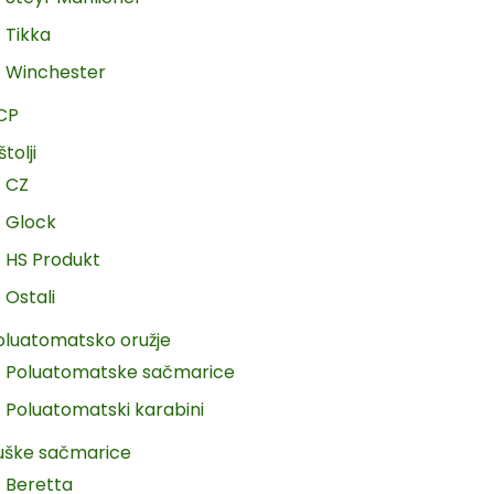
Tikka
Winchester
CP
štolji
CZ
Glock
HS Produkt
Ostali
oluatomatsko oružje
Poluatomatske sačmarice
Poluatomatski karabini
uške sačmarice
Beretta