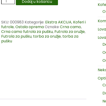
Dodaj u košaricu
Kofer
O
Komp
SKU:
000983
Kategorije:
Ekstra AKCIJA
,
Koferi i
futrole
,
Ostala oprema
Oznake
Crna camo
,
Lov
Crna camo futrola za pušku
,
Futrola za oružje
,
Futrola za pušku
,
torba za oružje
,
torba za
Lova
pušku
D
O
O
Neka
Opt
C
D
N