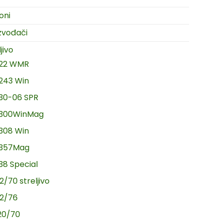
oni
zvođači
jivo
.22 WMR
.243 Win
.30-06 SPR
.300WinMag
.308 Win
.357Mag
.38 Special
2/70 streljivo
12/76
20/70