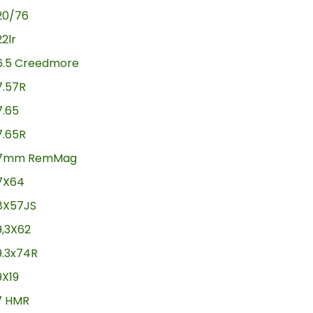
20/76
22lr
6.5 Creedmore
7.57R
7.65
7.65R
7mm RemMag
7X64
8X57JS
9,3X62
9.3x74R
9X19
17 HMR