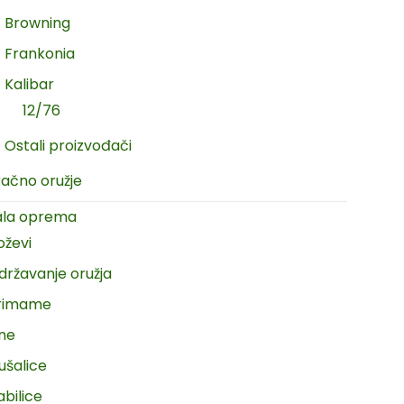
Browning
Frankonia
Kalibar
12/76
Ostali proizvođači
račno oružje
ala oprema
oževi
državanje oružja
rimame
ine
ušalice
abilice