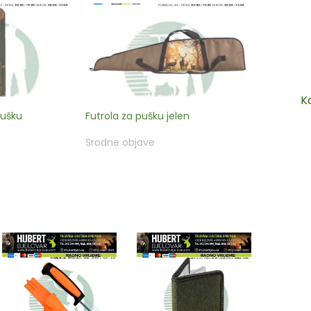
K
pušku
Futrola za pušku jelen
Srodne objave