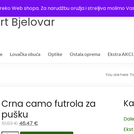
Trgovina
Kontakt
O nama
Plaćanje i dostava
Lista žel
i preko Web shopa. Za narudžbu oružja i streljiva molimo 
t Bjelovar
je
Lovačka obuća
Optike
Ostala oprema
Ekstra AKCI
You are here:
Tr
Crna camo futrola za
Ka
pušku
Dale
51,63
€
46,47
€
Ekst