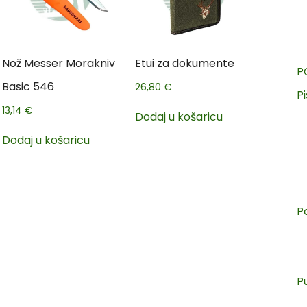
Nož Messer Morakniv
Etui za dokumente
P
Basic 546
26,80
€
Pi
13,14
€
Dodaj u košaricu
Dodaj u košaricu
P
P