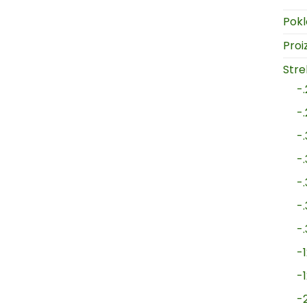
Pokl
Proi
Strel
-
-
-
-
-
-
-
-1
-
-