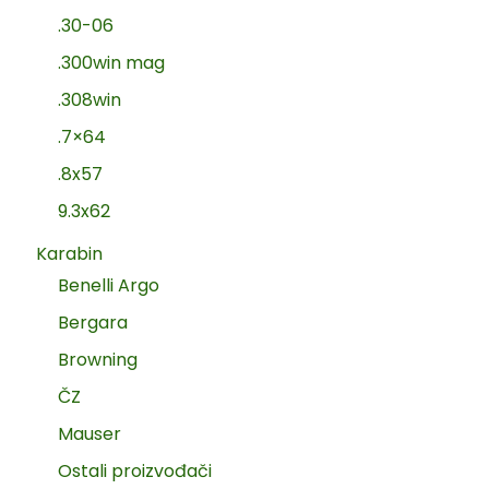
.30-06
.300win mag
.308win
.7×64
.8x57
9.3x62
Karabin
Benelli Argo
Bergara
Browning
ČZ
Mauser
Ostali proizvođači