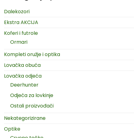
Dalekozori
Ekstra AKCIJA
Koferi i futrole
Ormari
Kompleti oružje i optika
Lovačka obuća
Lovačka odjeća
Deerhunter
Odjeća za lovkinje
Ostali proizvođači
Nekategorizirane
Optike
Crvene točke