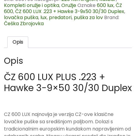
Kompleti oružje i optika
,
Oružje
Oznake
600 lux
,
ČZ
600
,
ČZ 600 LUX .223 + Hawke 3-9x50 30/30 Duplex
,
lovačka puška
,
lux
,
predatori
,
puška za lov
Brand:
Češka Zbrojovka
Opis
Opis
ČZ 600 LUX PLUS .223 +
Hawke 3-9×50 30/30 Duplex
CZ 600 LUX najnovija je verzija CZ-ove klasične
lovačke puške sa središnjom paljbom. Dolazi s
tradicionalnim europskim kundakom napravljenim od