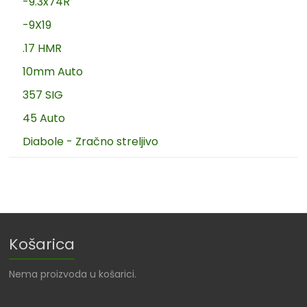
-9.3x74R
-9X19
.17 HMR
10mm Auto
357 SIG
45 Auto
Diabole - Zračno streljivo
Košarica
Nema proizvoda u košarici.