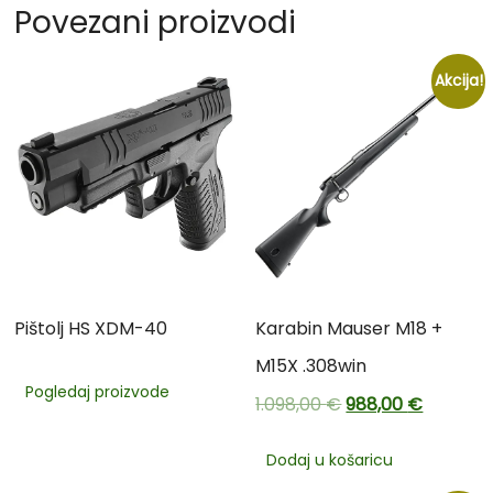
Povezani proizvodi
Akcija!
Pištolj HS XDM-40
Karabin Mauser M18 +
M15X .308win
Pogledaj proizvode
1.098,00
€
988,00
€
Dodaj u košaricu