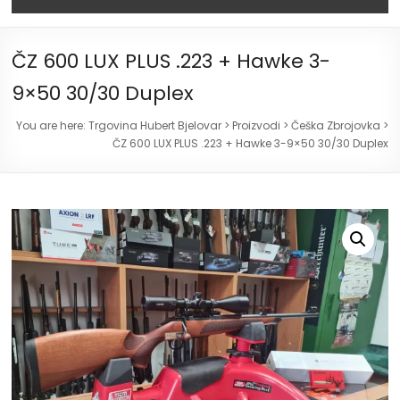
ČZ 600 LUX PLUS .223 + Hawke 3-
9×50 30/30 Duplex
You are here:
Trgovina Hubert Bjelovar
>
Proizvodi
>
Češka Zbrojovka
>
ČZ 600 LUX PLUS .223 + Hawke 3-9×50 30/30 Duplex