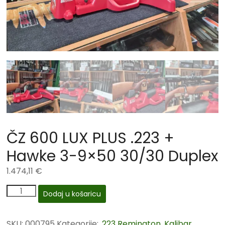
ČZ 600 LUX PLUS .223 +
Hawke 3-9×50 30/30 Duplex
1.474,11
€
Dodaj u košaricu
SKU:
000795
Kategorije:
.223 Remington
,
Kalibar
,