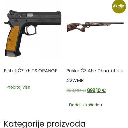
Akcija!
Pištolj ČZ 75 TS ORANGE
Puška ČZ 457 Thumbhole
.22WMR
Pročitaj više
998,00
€
898,10
€
Dodaj u košaricu
Kategorije proizvoda