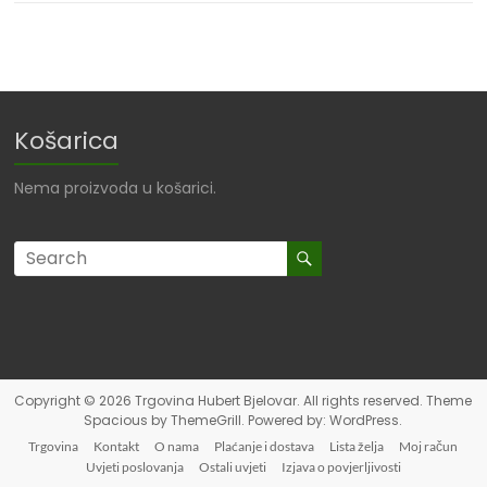
Košarica
Nema proizvoda u košarici.
Copyright © 2026
Trgovina Hubert Bjelovar
. All rights reserved. Theme
Spacious
by ThemeGrill. Powered by:
WordPress
.
Trgovina
Kontakt
O nama
Plaćanje i dostava
Lista želja
Moj račun
Uvjeti poslovanja
Ostali uvjeti
Izjava o povjerljivosti