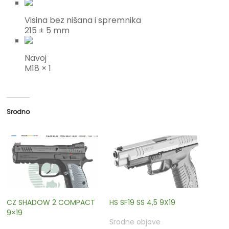
Visina bez nišana i spremnika
215 ± 5 mm
Navoj
M18 × 1
Srodno
CZ SHADOW 2 COMPACT
HS SF19 SS 4,5 9X19
9×19
Srodne objave