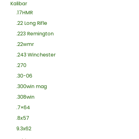
Kalibar
.17HMR
.22 Long Rifle
.223 Remington
.22wmr
.243 Winchester
.270
.30-06
.300win mag
.308win
.7×64
.8x57
9.3x62