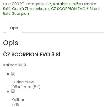
SKU:
000291
Kategorije:
ČZ
,
Karabin
,
Oružje
Oznake
9x19
,
Česká Zbrojovka
,
cz
,
ČZ SCORPION EVO 3 S1 cal.
9x19
,
Scorpion
Opis
Opis
ČZ SCORPION EVO 3 S1
Kalibar: 9×19
Dužina cijevi
196 ± 1 mm (8 “)
Kalibar
9×19