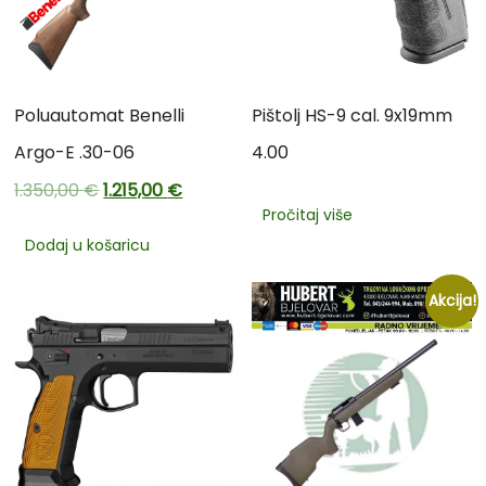
Poluautomat Benelli
Pištolj HS-9 cal. 9x19mm
Argo-E .30-06
4.00
1.350,00
€
1.215,00
€
Pročitaj više
Dodaj u košaricu
Akcija!