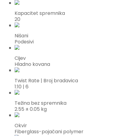
Kapacitet spremnika
20
Nišani
Podesivi
Cijev
Hladno kovana
Twist Rate | Broj bradavica
1:10 | 6
Težina bez spremnika
2.55 ± 0.05 kg
Okvir
Fiberglass-pojačani polymer