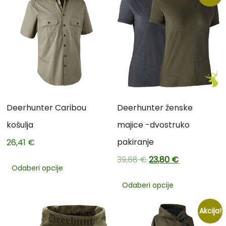
Deerhunter Caribou
Deerhunter ženske
košulja
majice -dvostruko
pakiranje
26,41
€
39,68
€
23,80
€
Odaberi opcije
Odaberi opcije
Akcija!