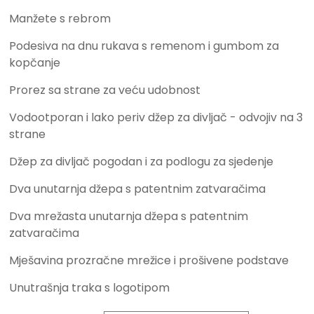
Manžete s rebrom
Podesiva na dnu rukava s remenom i gumbom za
kopčanje
Prorez sa strane za veću udobnost
Vodootporan i lako periv džep za divljač ​​- odvojiv na 3
strane
Džep za divljač ​​pogodan i za podlogu za sjedenje
Dva unutarnja džepa s patentnim zatvaračima
Dva mrežasta unutarnja džepa s patentnim
zatvaračima
Mješavina prozračne mrežice i prošivene podstave
Unutrašnja traka s logotipom