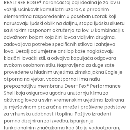
REALTREE EDGE® narančastoj boji idealna je za lov u
vožnji.
Učinkovit kamuflažni uzorak, s prirodnim
elementima raspoređenim u poseban uzorak koji
narušavaju ljudski oblik na daljinu, stapa ljudsku siluetu
sa širokim rasponom okruženja za lov.
U kombinaciji s
odvažnom bojom koja čini lovca vidljivim drugima,
zadovoljava potrebe specifičnih stilova i zahtjeva
lova.
Detalji od umjetne antilop kože naglašavaju
klasični lovački stil, a odvojiva kapuljača odgovara
svakom osobnom stilu.
Napravljena za duge sate
provedene u hladnim uvjetima, zimska jakna Eagle je
otporna na vjetar, vodootporna i ima našu
prepoznatljivu membranu Deer-Tex® Performance
Shell koja osigurava ugodnu unutarnju klimu za
aktivnog lovca u svim vremenskim uvjetima.
Izolirana
je mješavinom prozračne mreže i prošivene podstave
za vrhunsku udobnost i toplinu.
Pažljivo izrađen i
pomno dizajniran za izvedbu, ispunjen je
funkcionalnim značajkama kao što je vodootporan,