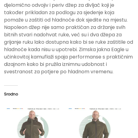
djelomično odvojiv i periv džep za divljač ​​koji je
također prikladan za podlogu za sjedenje koja
pomaže u zaštiti od hladnoće dok sjedite na mjestu.
Napoleon džep nije samo praktičan za držanje svih
bitnih stvari nadohvat ruke, već su i dva džepa za
grijanje ruku lako dostupna kako bi se ruke zaštitile od
hladnoće kada nisu u upotrebi.
Zimska jakna Eagle u
učinkovitoj kamuflaži spaja performanse s praktičnim
dizajnom kako bi pružila iznimnu udobnost i
svestranost za potjere po hladnom vremenu.
Srodno