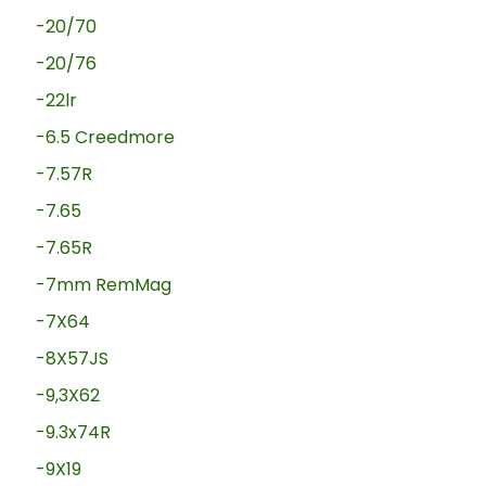
-20/70
-20/76
-22lr
-6.5 Creedmore
-7.57R
-7.65
-7.65R
-7mm RemMag
-7X64
-8X57JS
-9,3X62
-9.3x74R
-9X19