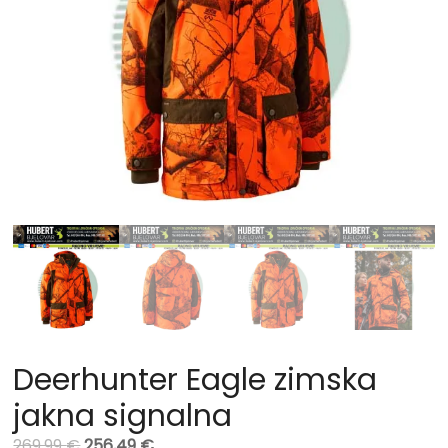
Deerhunter Eagle zimska
jakna signalna
269,99
€
256,49
€