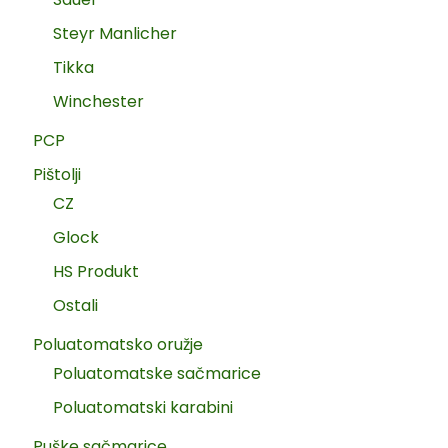
Steyr Manlicher
Tikka
Winchester
PCP
Pištolji
CZ
Glock
HS Produkt
Ostali
Poluatomatsko oružje
Poluatomatske sačmarice
Poluatomatski karabini
Puške sačmarice