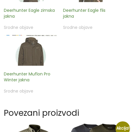
Deerhunter Eagle zimska
Deerhunter Eagle flis
jakna
jakna
Srodne objave
Srodne objave
Deerhunter Muflon Pro
Winter jakna
Srodne objave
Povezani proizvodi
Akcija!