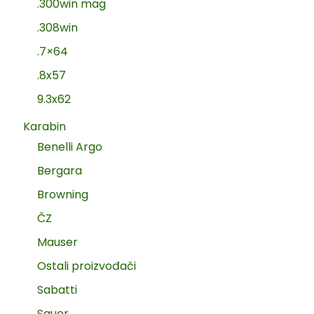
.300win mag
.308win
.7×64
.8x57
9.3x62
Karabin
Benelli Argo
Bergara
Browning
ČZ
Mauser
Ostali proizvođači
Sabatti
Sauer