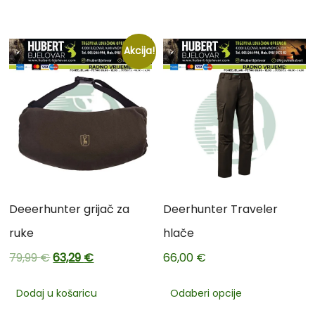
Akcija!
Deeerhunter grijač za
Deerhunter Traveler
ruke
hlače
79,99
€
63,29
€
66,00
€
Dodaj u košaricu
Odaberi opcije