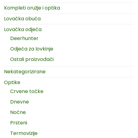
Kompleti oružje i optika
Lovačka obuća
Lovačka odjeća
Deerhunter
Odjeća za lovkinje
Ostali proizvođači
Nekategorizirane
Optike
Crvene točke
Dnevne
Noćne
Prsteni
Termovizije