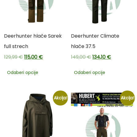
Deerhunter hlače Sarek
Deerhunter Climate
full strech
hlače 37.5
129,99
€
115,00
€
149,00
€
134,10
€
Odaberi opcije
Odaberi opcije
Akcija!
Akcija!