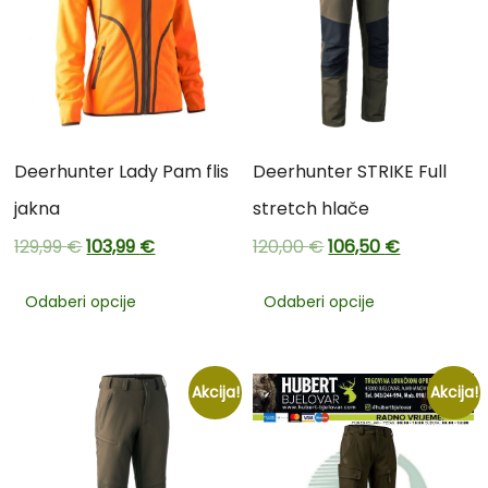
Deerhunter Lady Pam flis
Deerhunter STRIKE Full
jakna
stretch hlače
129,99
€
103,99
€
120,00
€
106,50
€
Odaberi opcije
Odaberi opcije
Akcija!
Akcija!