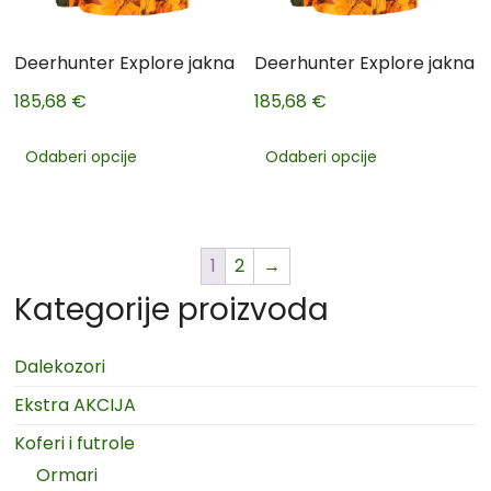
Deerhunter Explore jakna
Deerhunter Explore jakna
185,68
€
185,68
€
Odaberi opcije
Odaberi opcije
1
2
→
Kategorije proizvoda
Dalekozori
Ekstra AKCIJA
Koferi i futrole
Ormari