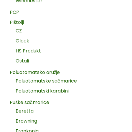
Winchester
PCP
Pištolji
CZ
Glock
HS Produkt
Ostali
Poluatomatsko oružje
Poluatomatske sačmarice
Poluatomatski karabini
Puške sačmarice
Beretta
Browning
Frankonia