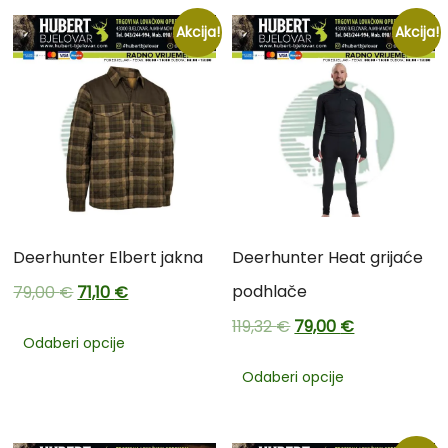
Akcija!
Akcija!
Deerhunter Elbert jakna
Deerhunter Heat grijaće
podhlače
79,00
€
71,10
€
119,32
€
79,00
€
Odaberi opcije
Odaberi opcije