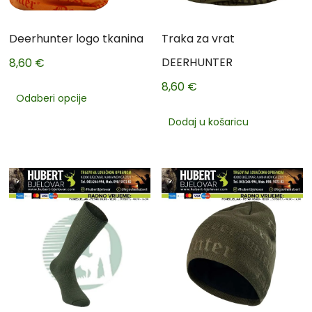
Deerhunter logo tkanina
Traka za vrat
DEERHUNTER
8,60
€
8,60
€
Odaberi opcije
Dodaj u košaricu