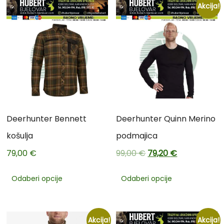
Akcija!
Deerhunter Bennett
Deerhunter Quinn Merino
košulja
podmajica
79,00
€
99,00
€
79,20
€
Odaberi opcije
Odaberi opcije
Akcija!
Akcija!