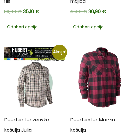
flis
majica
39,00
€
35,10
€
41,00
€
36,90
€
Odaberi opcije
Odaberi opcije
Akcija!
Deerhunter ženska
Deerhunter Marvin
košulja Julia
košulja