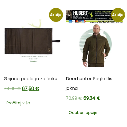
Akcija!
Akcija!
Grijaća podloga za čeku
Deerhunter Eagle flis
jakna
74,99
€
67,50
€
72,99
€
69,34
€
Pročitaj više
Odaberi opcije