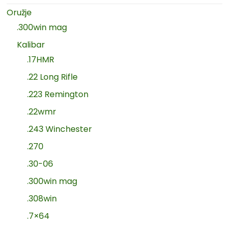
Oružje
.300win mag
Kalibar
.17HMR
.22 Long Rifle
.223 Remington
.22wmr
.243 Winchester
.270
.30-06
.300win mag
.308win
.7×64