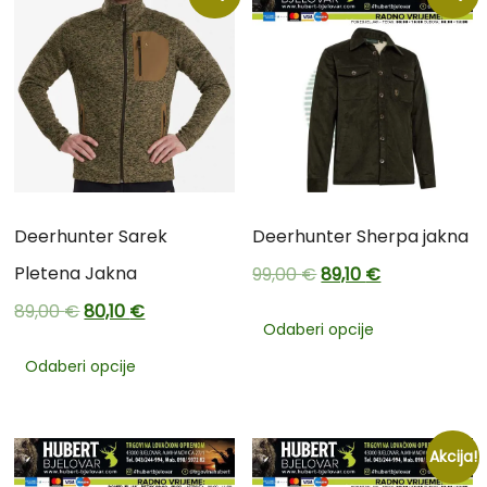
Deerhunter Sarek
Deerhunter Sherpa jakna
Pletena Jakna
99,00
€
89,10
€
89,00
€
80,10
€
Odaberi opcije
Odaberi opcije
Akcija!