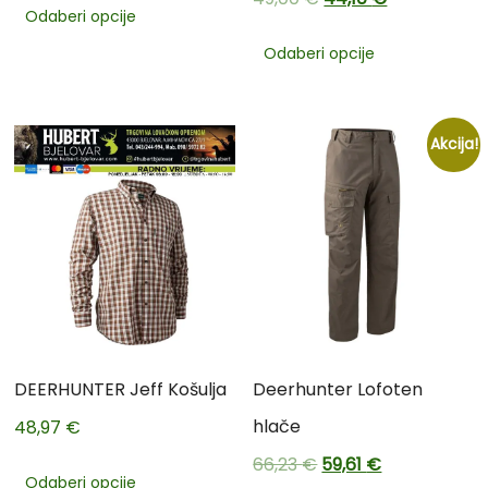
Odaberi opcije
Odaberi opcije
Akcija!
DEERHUNTER Jeff Košulja
Deerhunter Lofoten
hlače
48,97
€
66,23
€
59,61
€
Odaberi opcije