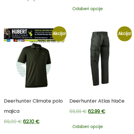
Odaberi opcije
Akcija!
Akcija!
Deerhunter Climate polo
Deerhunter Atlas hlače
majica
69,99
€
62,99
€
69,00
€
62,10
€
Odaberi opcije