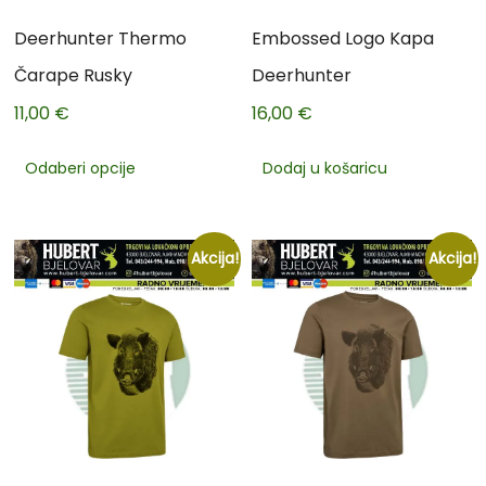
Deerhunter Thermo
Embossed Logo Kapa
Čarape Rusky
Deerhunter
11,00
€
16,00
€
Odaberi opcije
Dodaj u košaricu
Akcija!
Akcija!