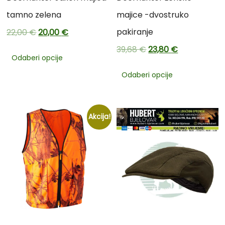
tamno zelena
majice -dvostruko
pakiranje
22,00
€
20,00
€
39,68
€
23,80
€
Odaberi opcije
Odaberi opcije
Akcija!