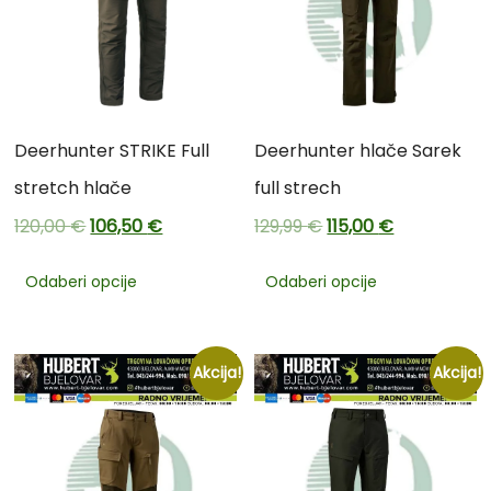
Deerhunter STRIKE Full
Deerhunter hlače Sarek
stretch hlače
full strech
120,00
€
106,50
€
129,99
€
115,00
€
Odaberi opcije
Odaberi opcije
Akcija!
Akcija!