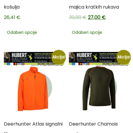
košulja
majica kratkih rukava
26,41
€
30,00
€
27,00
€
Odaberi opcije
Odaberi opcije
Akcija!
Akcija!
Deerhunter Atlas signalni
Deerhunter Chamois