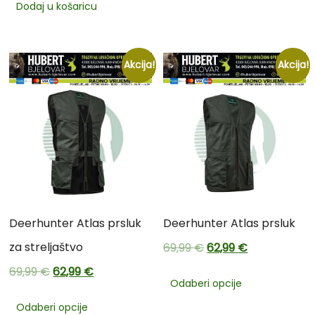
Dodaj u košaricu
Akcija!
Akcija!
Deerhunter Atlas prsluk
Deerhunter Atlas prsluk
za streljaštvo
69,99
€
62,99
€
69,99
€
62,99
€
Odaberi opcije
Odaberi opcije