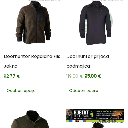
Deerhunter Rogaland Flis
Deerhunter grijaća
Jakna
podmajica
92,77
€
119,00
€
95,00
€
Odaberi opcije
Odaberi opcije