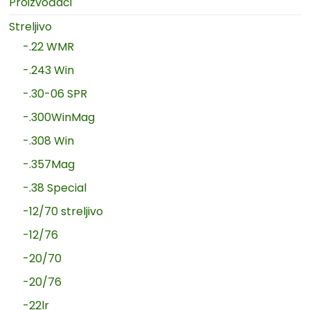
Proizvođači
Streljivo
-.22 WMR
-.243 Win
-.30-06 SPR
-.300WinMag
-.308 Win
-.357Mag
-.38 Special
-12/70 streljivo
-12/76
-20/70
-20/76
-22lr