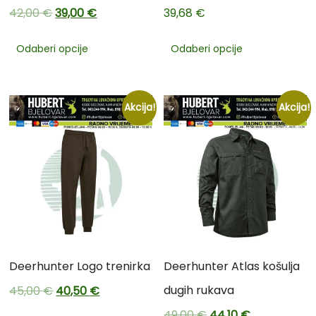
42,00
€
39,00
€
39,68
€
Odaberi opcije
Odaberi opcije
Akcija!
Akcija!
Deerhunter Logo trenirka
Deerhunter Atlas košulja
dugih rukava
45,00
€
40,50
€
49,00
€
44,10
€