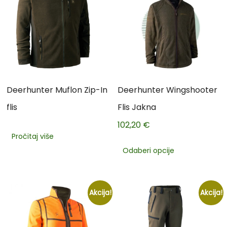
Deerhunter Muflon Zip-In
Deerhunter Wingshooter
flis
Flis Jakna
102,20
€
Pročitaj više
Odaberi opcije
Akcija!
Akcija!