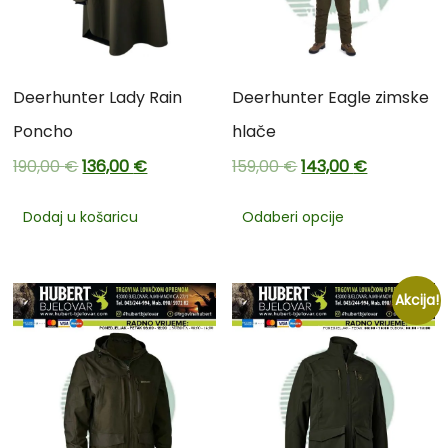
Deerhunter Lady Rain
Deerhunter Eagle zimske
Poncho
hlače
190,00
€
136,00
€
159,00
€
143,00
€
Dodaj u košaricu
Odaberi opcije
Akcija!