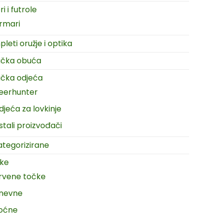
i i futrole
rmari
leti oružje i optika
ačka obuća
čka odjeća
eerhunter
djeća za lovkinje
stali proizvođači
tegorizirane
ike
rvene točke
nevne
oćne