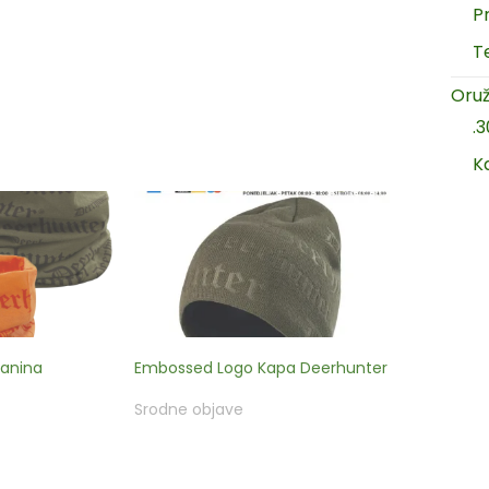
P
T
Oruž
.
K
kanina
Embossed Logo Kapa Deerhunter
Srodne objave