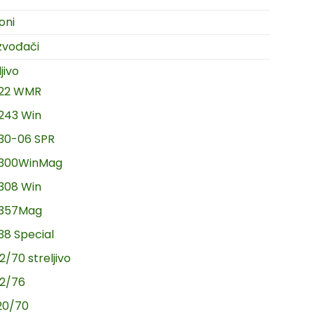
oni
zvođači
jivo
.22 WMR
.243 Win
.30-06 SPR
.300WinMag
.308 Win
.357Mag
.38 Special
2/70 streljivo
12/76
20/70