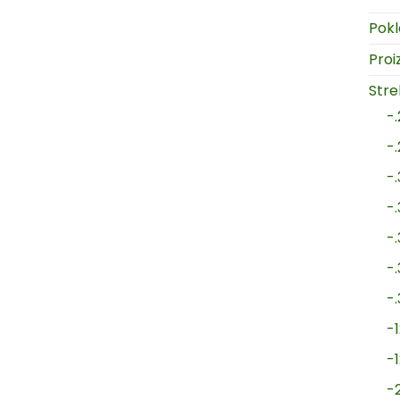
Pokl
Proi
Strel
-
-
-
-
-
-
-
-1
-
-