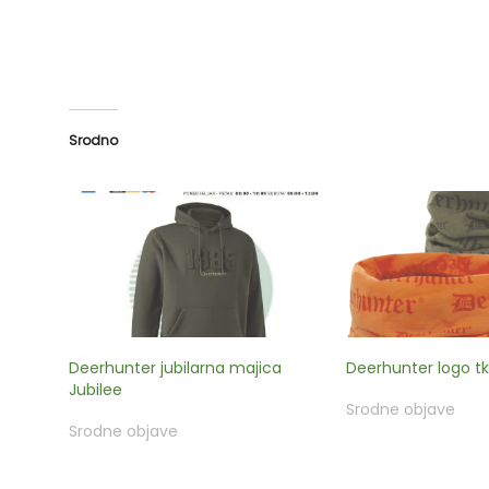
Srodno
Deerhunter jubilarna majica
Deerhunter logo t
Jubilee
Srodne objave
Srodne objave