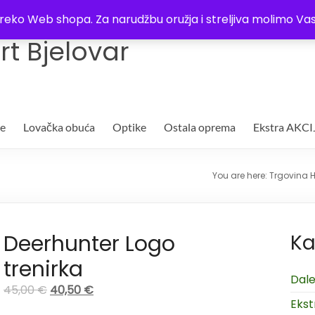
Trgovina
Kontakt
O nama
Plaćanje i dostava
Lista žel
i preko Web shopa. Za narudžbu oružja i streljiva molimo 
t Bjelovar
je
Lovačka obuća
Optike
Ostala oprema
Ekstra AKCI
You are here:
Trgovina H
Deerhunter Logo
Ka
trenirka
Dale
45,00
€
40,50
€
Ekst