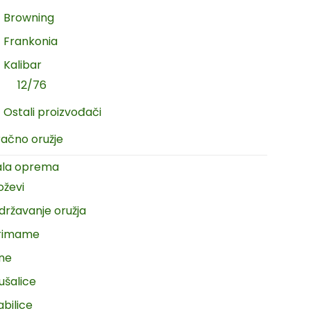
Browning
Frankonia
Kalibar
12/76
Ostali proizvođači
račno oružje
ala oprema
oževi
državanje oružja
rimame
ine
ušalice
abilice