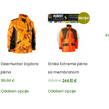
Akcija!
K
Deerhunter Explore
Strike Extreme jakna
jakna
sa membranom
185,68
€
305,13
€
244,10
€
Odaberi opcije
Odaberi opcije