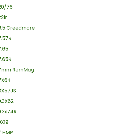
20/76
22lr
6.5 Creedmore
7.57R
7.65
7.65R
7mm RemMag
7X64
8X57JS
9,3X62
9.3x74R
9X19
17 HMR