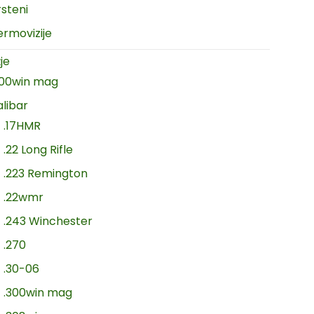
rsteni
ermovizije
je
300win mag
alibar
.17HMR
.22 Long Rifle
.223 Remington
.22wmr
.243 Winchester
.270
.30-06
.300win mag