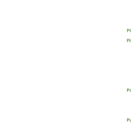
P
Pi
P
P