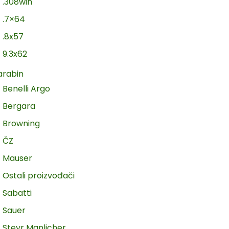
.308win
.7×64
.8x57
9.3x62
arabin
Benelli Argo
Bergara
Browning
ČZ
Mauser
Ostali proizvođači
Sabatti
Sauer
Steyr Manlicher