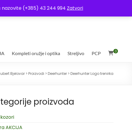
ja
Moj račun
Uvjeti poslovanja
Ostali uvjeti
Izjava o povjerljivosti
Vas nazovite (+385) 43 244 994
Zatvori
0
JA
Kompleti oružje i optika
Streljivo
PCP
ubert Bjelovar
>
Proizvodi
>
Deerhunter
>
Deerhunter Logo trenirka
tegorije proizvoda
kozori
ra AKCIJA