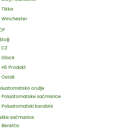
Tikka
Winchester
CP
štolji
CZ
Glock
HS Produkt
Ostali
oluatomatsko oružje
Poluatomatske sačmarice
Poluatomatski karabini
uške sačmarice
Beretta