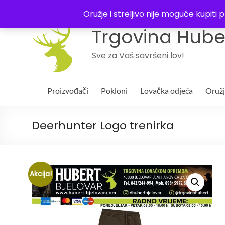
043 244994
Oružje i streljivo nije moguće kupit
Trgovina Huber
Sve za Vaš savršeni lov!
Proizvođači
Pokloni
Lovačka odjeća
Oruž
Deerhunter Logo trenirka
Akcija!