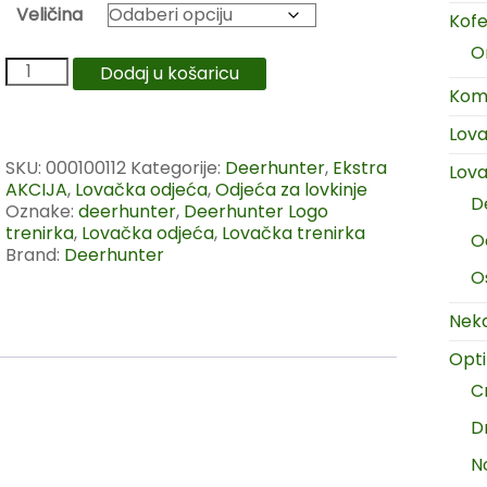
Veličina
Kofer
O
Dodaj u košaricu
Komp
Lov
SKU:
000100112
Kategorije:
Deerhunter
,
Ekstra
Lova
AKCIJA
,
Lovačka odjeća
,
Odjeća za lovkinje
D
Oznake:
deerhunter
,
Deerhunter Logo
trenirka
,
Lovačka odjeća
,
Lovačka trenirka
O
Brand:
Deerhunter
O
Neka
Opt
C
D
N