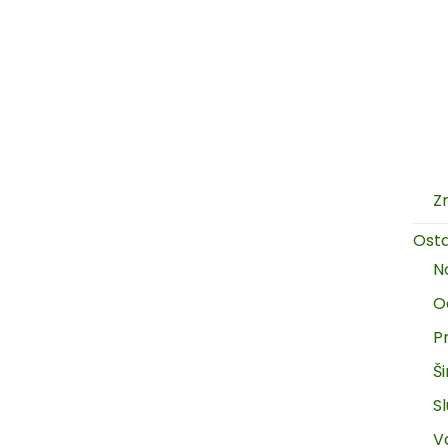
Z
Ost
N
O
P
Š
Sl
V