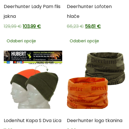
Deerhunter Lady Pam flis
Deerhunter Lofoten
jakna
hlače
129,99
€
103,99
€
66,23
€
59,61
€
Odaberi opcije
Odaberi opcije
Lodenhut Kapa S Dva Lica
Deerhunter logo tkanina