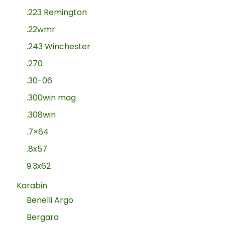
.223 Remington
.22wmr
.243 Winchester
.270
.30-06
.300win mag
.308win
.7×64
.8x57
9.3x62
Karabin
Benelli Argo
Bergara