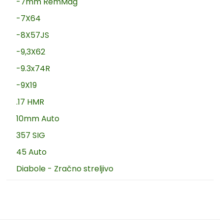
-7mm RemMag
-7X64
-8X57JS
-9,3X62
-9.3x74R
-9X19
.17 HMR
10mm Auto
357 SIG
45 Auto
Diabole - Zračno streljivo