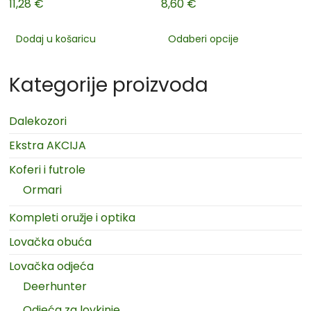
11,28
€
8,60
€
Dodaj u košaricu
Odaberi opcije
Kategorije proizvoda
Dalekozori
Ekstra AKCIJA
Koferi i futrole
Ormari
Kompleti oružje i optika
Lovačka obuća
Lovačka odjeća
Deerhunter
Odjeća za lovkinje