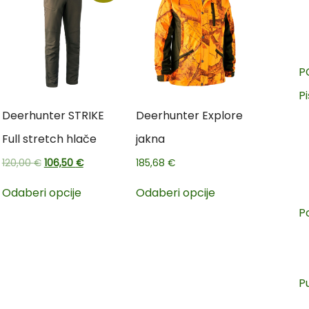
P
Pi
Deerhunter STRIKE
Deerhunter Explore
Full stretch hlače
jakna
120,00
€
106,50
€
185,68
€
Odaberi opcije
Odaberi opcije
P
P