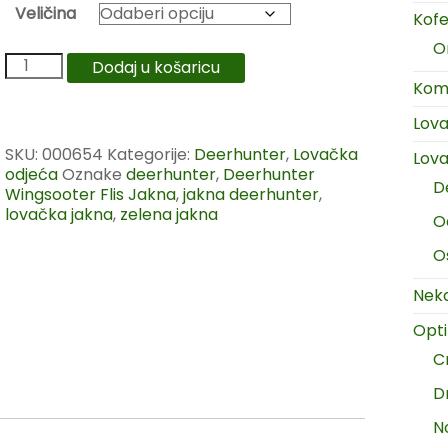
Veličina
Kofer
O
Dodaj u košaricu
Komp
Lov
SKU:
000654
Kategorije:
Deerhunter
,
Lovačka
Lova
odjeća
Oznake
deerhunter
,
Deerhunter
D
Wingsooter Flis Jakna
,
jakna deerhunter
,
lovačka jakna
,
zelena jakna
O
O
Neka
Opt
C
D
N