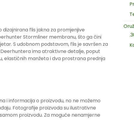
P
T
Oruž
izajnirana flis jakna za promjenjive
.
Deerhunter Stormliner membranu, što ga čini
jetar. S udobnom podstavom, flis je savršen za
K
 Deerhuntera ima atraktivne detalje, poput
u, elastičnih manžeta i dva prostrana prednja
na i informacija o proizvodu, no ne možemo
ju. Fotografije proizvoda su ilustrativne
ju samom proizvodu. Za moguće nenamjerne