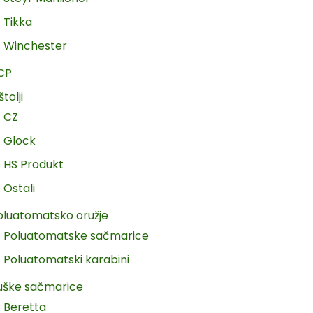
Tikka
Winchester
CP
štolji
CZ
Glock
HS Produkt
Ostali
oluatomatsko oružje
Poluatomatske sačmarice
Poluatomatski karabini
uške sačmarice
Beretta