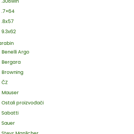
.308win
.7×64
.8x57
9.3x62
arabin
Benelli Argo
Bergara
Browning
ČZ
Mauser
Ostali proizvođači
Sabatti
Sauer
Steyr Manlicher