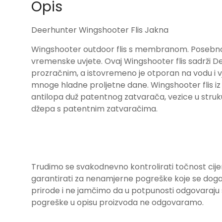
Opis
Deerhunter Wingshooter Flis Jakna
Wingshooter outdoor flis s membranom. Posebno d
vremenske uvjete. Ovaj Wingshooter flis sadrži 
prozračnim, a istovremeno je otporan na vodu i v
mnoge hladne proljetne dane. Wingshooter flis iz
antilopa duž patentnog zatvarača, vezice u struk
džepa s patentnim zatvaračima.
Trudimo se svakodnevno kontrolirati točnost cije
garantirati za nenamjerne pogreške koje se događa
prirode i ne jamčimo da u potpunosti odgovara
pogreške u opisu proizvoda ne odgovaramo.