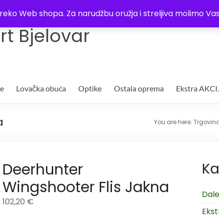
Trgovina
Kontakt
O nama
Plaćanje i dostava
Lista žel
i preko Web shopa. Za narudžbu oružja i streljiva molimo 
t Bjelovar
je
Lovačka obuća
Optike
Ostala oprema
Ekstra AKCI
a
You are here:
Trgovina
Deerhunter
Ka
Wingshooter Flis Jakna
Dale
102,20
€
Ekst