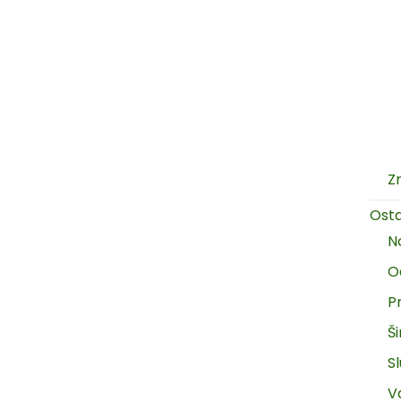
Z
Ost
N
O
P
Š
Sl
V