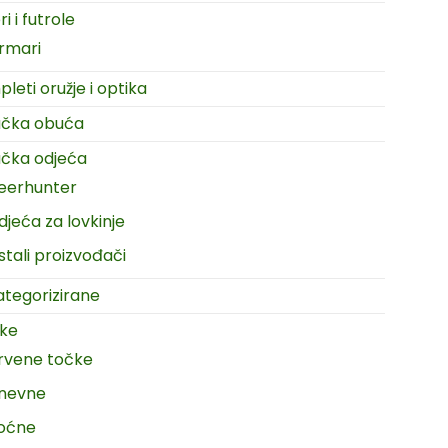
i i futrole
rmari
leti oružje i optika
ačka obuća
čka odjeća
eerhunter
djeća za lovkinje
stali proizvođači
tegorizirane
ike
rvene točke
nevne
oćne