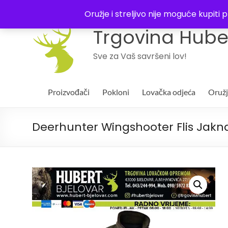
043 244994
Oružje i streljivo nije moguće kupit
Trgovina Huber
Sve za Vaš savršeni lov!
Proizvođači
Pokloni
Lovačka odjeća
Oruž
Deerhunter Wingshooter Flis Jakn