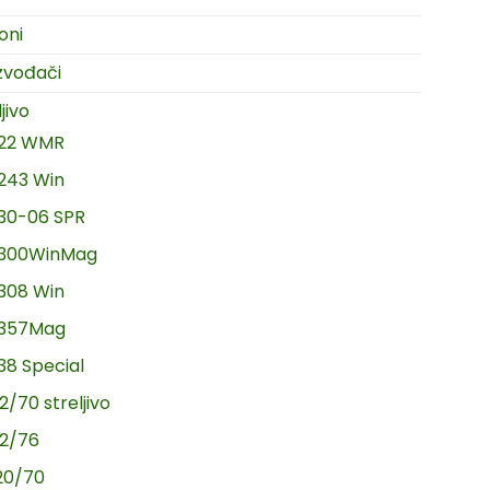
oni
zvođači
jivo
.22 WMR
.243 Win
.30-06 SPR
.300WinMag
.308 Win
.357Mag
.38 Special
2/70 streljivo
12/76
20/70