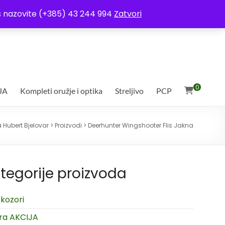
ja
Moj račun
Uvjeti poslovanja
Ostali uvjeti
Izjava o povjerljivosti
Vas nazovite (+385) 43 244 994
Zatvori
0
JA
Kompleti oružje i optika
Streljivo
PCP
 Hubert Bjelovar
>
Proizvodi
>
Deerhunter Wingshooter Flis Jakna
tegorije proizvoda
kozori
ra AKCIJA