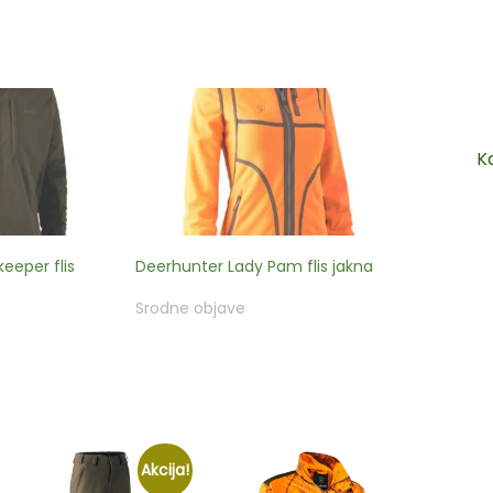
K
eper flis
Deerhunter Lady Pam flis jakna
Srodne objave
Akcija!