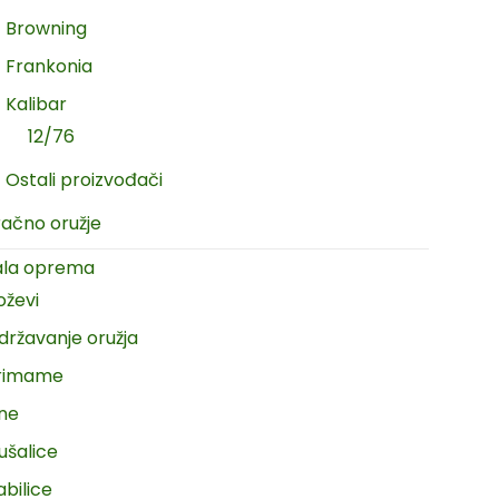
Browning
Frankonia
Kalibar
12/76
Ostali proizvođači
račno oružje
ala oprema
oževi
državanje oružja
rimame
ine
ušalice
abilice