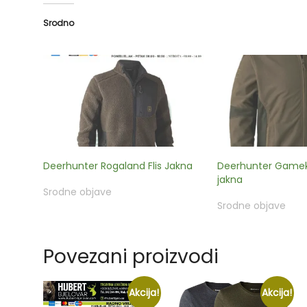
Srodno
Deerhunter Rogaland Flis Jakna
Deerhunter Gameke
jakna
Srodne objave
Srodne objave
Povezani proizvodi
Akcija!
Akcija!