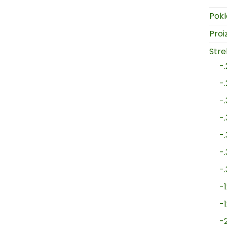
Pokl
Proi
Strel
-
-
-
-
-
-
-
-1
-
-