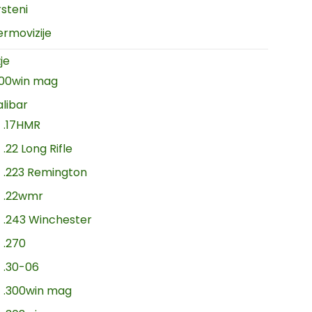
rsteni
ermovizije
je
300win mag
alibar
.17HMR
.22 Long Rifle
.223 Remington
.22wmr
.243 Winchester
.270
.30-06
.300win mag