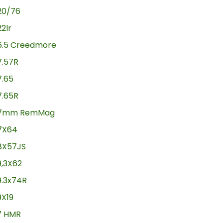
20/76
22lr
6.5 Creedmore
7.57R
7.65
7.65R
7mm RemMag
7X64
8X57JS
9,3X62
9.3x74R
9X19
17 HMR