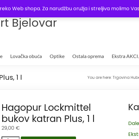
Trgovina
Kontakt
O nama
Plaćanje i dostava
Lista žel
i preko Web shopa. Za narudžbu oružja i streljiva molimo 
t Bjelovar
je
Lovačka obuća
Optike
Ostala oprema
Ekstra AKCI
us, 1 l
You are here:
Trgovina Hube
Hagopur Lockmittel
Ka
bukov katran Plus, 1 l
Dale
29,00
€
Ekst