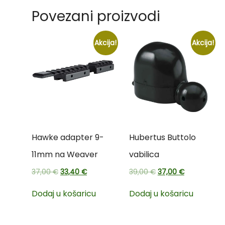
Povezani proizvodi
Akcija!
Akcija!
Hawke adapter 9-
Hubertus Buttolo
11mm na Weaver
vabilica
37,00
€
33,40
€
39,00
€
37,00
€
Dodaj u košaricu
Dodaj u košaricu