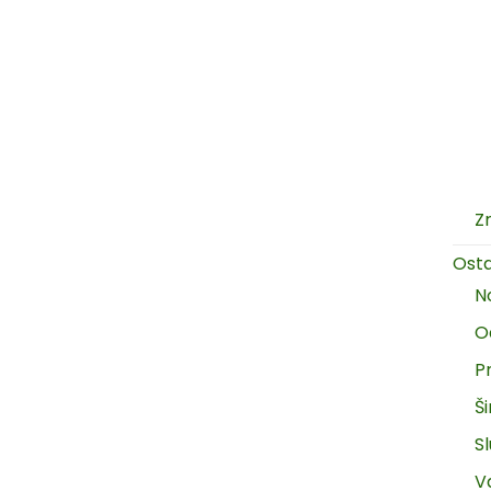
Z
Ost
N
O
P
Š
Sl
V