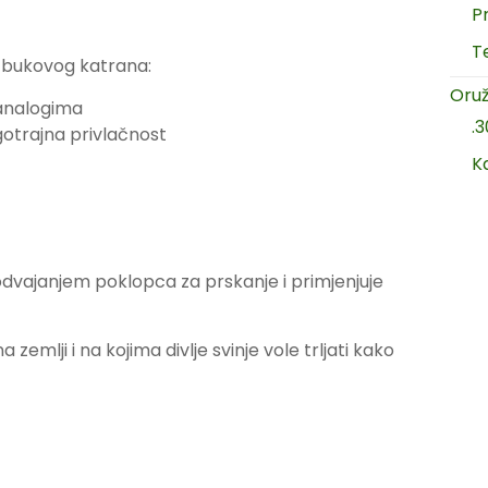
P
T
od bukovog katrana:
Oruž
 analogima
.
gotrajna privlačnost
K
odvajanjem poklopca za prskanje i primjenjuje
zemlji i na kojima divlje svinje vole trljati kako