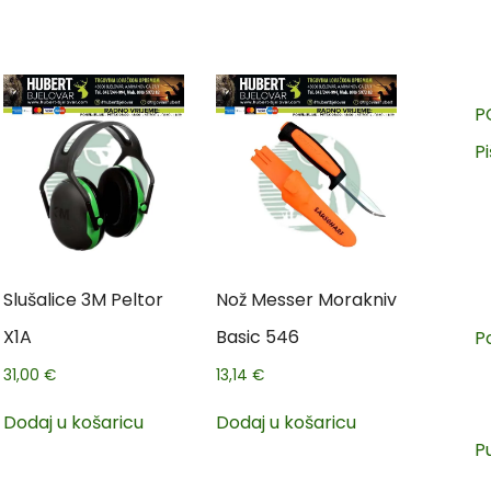
P
Pi
Slušalice 3M Peltor
Nož Messer Morakniv
X1A
Basic 546
P
31,00
€
13,14
€
Dodaj u košaricu
Dodaj u košaricu
P