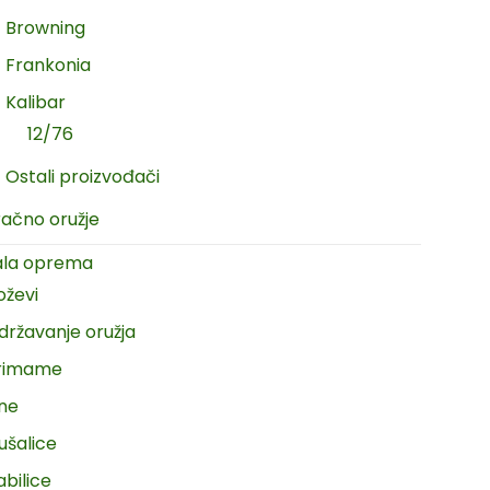
Browning
Frankonia
Kalibar
12/76
Ostali proizvođači
račno oružje
ala oprema
oževi
državanje oružja
rimame
ine
ušalice
abilice