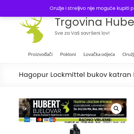
043 244994
Oružje i streljivo nije moguće kupit
Trgovina Huber
Sve za Vaš savršeni lov!
Proizvođači
Pokloni
Lovačka odjeća
Oruž
Hagopur Lockmittel bukov katran Pl