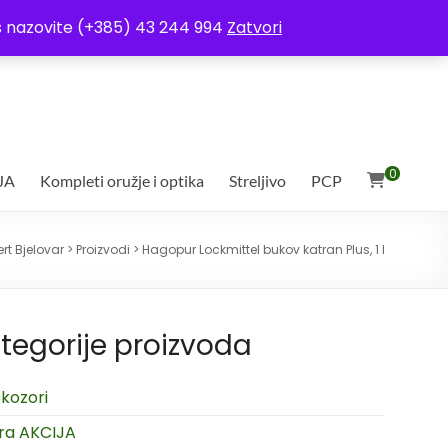
ja
Moj račun
Uvjeti poslovanja
Ostali uvjeti
Izjava o povjerljivosti
Vas nazovite (+385) 43 244 994
Zatvori
0
JA
Kompleti oružje i optika
Streljivo
PCP
rt Bjelovar
>
Proizvodi
>
Hagopur Lockmittel bukov katran Plus, 1 l
tegorije proizvoda
kozori
ra AKCIJA