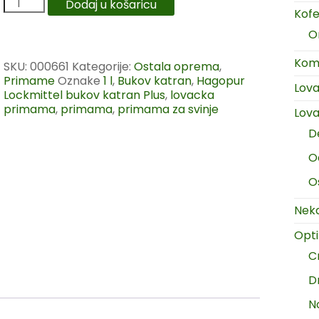
Dodaj u košaricu
Kofer
O
Komp
SKU:
000661
Kategorije:
Ostala oprema
,
Primame
Oznake
1 l
,
Bukov katran
,
Hagopur
Lov
Lockmittel bukov katran Plus
,
lovacka
primama
,
primama
,
primama za svinje
Lova
D
O
O
Neka
Opt
C
D
N