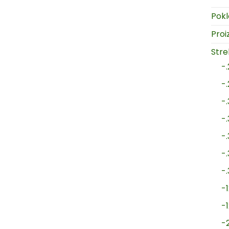
Pokl
Proi
Strel
-
-
-
-
-
-
-
-1
-
-