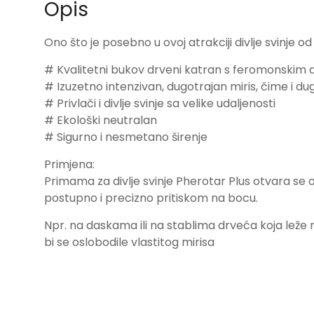
Opis
Ono što je posebno u ovoj atrakciji divlje svinje 
# Kvalitetni bukov drveni katran s feromonskim
# Izuzetno intenzivan, dugotrajan miris, čime i du
# Privlači i divlje svinje sa velike udaljenosti
# Ekološki neutralan
# Sigurno i nesmetano širenje
Primjena:
Primama za divlje svinje Pherotar Plus otvara se 
postupno i precizno pritiskom na bocu.
Npr. na daskama ili na stablima drveća koja leže na 
bi se oslobodile vlastitog mirisa