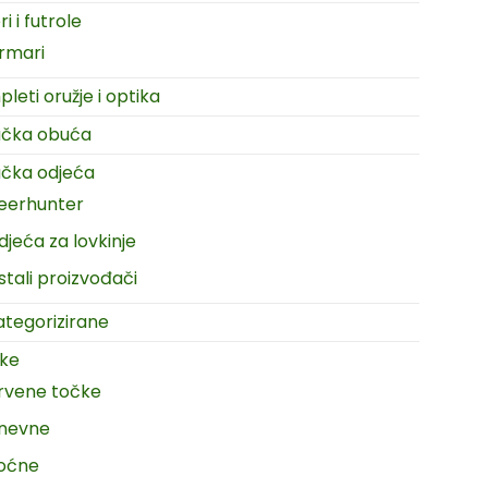
i i futrole
rmari
leti oružje i optika
ačka obuća
čka odjeća
eerhunter
djeća za lovkinje
stali proizvođači
tegorizirane
ike
rvene točke
nevne
oćne