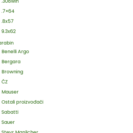
.308win
.7×64
.8x57
9.3x62
arabin
Benelli Argo
Bergara
Browning
ČZ
Mauser
Ostali proizvođači
Sabatti
Sauer
Steyr Manlicher