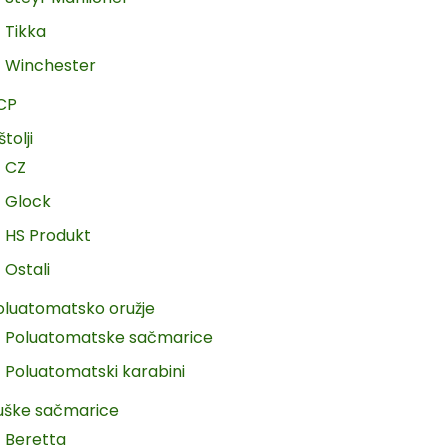
Tikka
Winchester
CP
štolji
CZ
Glock
HS Produkt
Ostali
oluatomatsko oružje
Poluatomatske sačmarice
Poluatomatski karabini
uške sačmarice
Beretta