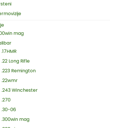
rsteni
ermovizije
je
300win mag
alibar
.17HMR
.22 Long Rifle
.223 Remington
.22wmr
.243 Winchester
.270
.30-06
.300win mag