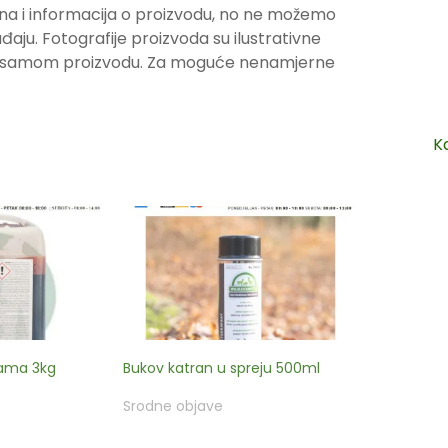
na i informacija o proizvodu, no ne možemo
ju. Fotografije proizvoda su ilustrativne
ju samom proizvodu. Za moguće nenamjerne
K
mama 3kg
Bukov katran u spreju 500ml
Srodne objave