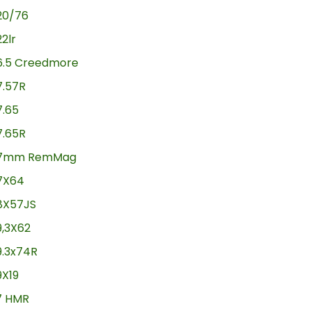
20/76
22lr
6.5 Creedmore
7.57R
7.65
7.65R
7mm RemMag
7X64
8X57JS
9,3X62
9.3x74R
9X19
17 HMR