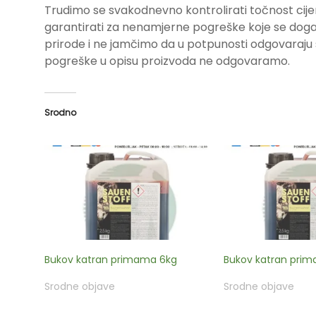
Trudimo se svakodnevno kontrolirati točnost cije
garantirati za nenamjerne pogreške koje se događa
prirode i ne jamčimo da u potpunosti odgovara
pogreške u opisu proizvoda ne odgovaramo.
Srodno
Bukov katran primama 6kg
Bukov katran pri
Srodne objave
Srodne objave