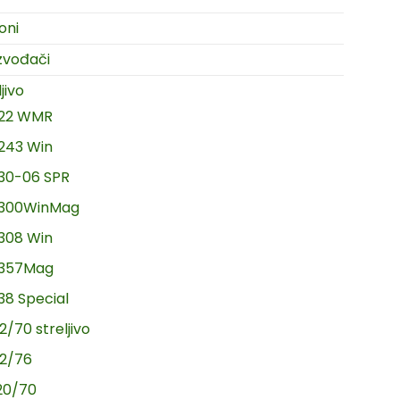
oni
zvođači
jivo
.22 WMR
.243 Win
.30-06 SPR
.300WinMag
.308 Win
.357Mag
.38 Special
2/70 streljivo
12/76
20/70