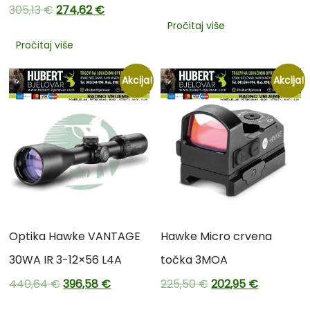
305,13
€
274,62
€
Pročitaj više
Pročitaj više
Akcija!
Akcija!
Optika Hawke VANTAGE
Hawke Micro crvena
30WA IR 3-12×56 L4A
točka 3MOA
440,64
€
396,58
€
225,50
€
202,95
€