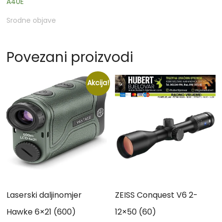
A40E
Srodne objave
Povezani proizvodi
Akcija!
Laserski daljinomjer
ZEISS Conquest V6 2-
Hawke 6×21 (600)
12×50 (60)