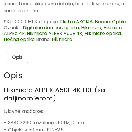
jasnu i točnu sliku punu detalja, bilo da lovite u zoru, u
sumrak ili noću.
SKU:
000911-1
Kategorije:
Ekstra AKCIJA
,
Noćne
,
Optike
Oznake
Digitalna dan noć optika
,
Hikmicro
,
Hikmicro
ALPEX 4k
,
Hikmicro ALPEX A50E 4K
,
Hikmicro optika
,
Noćna optika
Brand:
Hikmicro
Opis
Opis
Hikmicro ALPEX A50E 4K LRF (sa
daljinomjerom)
Glavne značajke:
– 3840×2160 rezolucija, 50Hz, 12 μm
– Objektiv 50 mm, F1.2-2.5