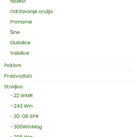
Noževi
Održavanje oružja
Primame
Šine
Slušalice
Vabilice
Pokloni
Proizvođači
Streljivo
-.22 WMR
-.243 Win
-.30-06 SPR
-.300WinMag