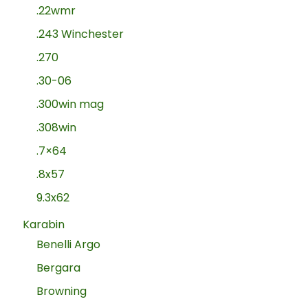
.22wmr
.243 Winchester
.270
.30-06
.300win mag
.308win
.7×64
.8x57
9.3x62
Karabin
Benelli Argo
Bergara
Browning