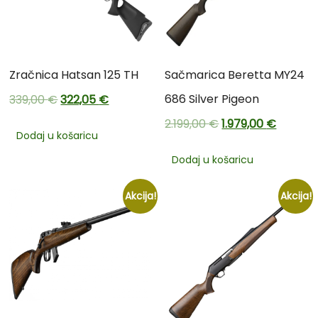
Zračnica Hatsan 125 TH
Sačmarica Beretta MY24
686 Silver Pigeon
339,00
€
322,05
€
2.199,00
€
1.979,00
€
Dodaj u košaricu
Dodaj u košaricu
Akcija!
Akcija!