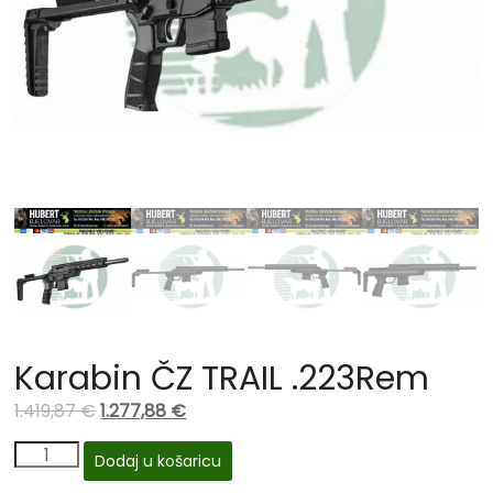
Karabin ČZ TRAIL .223Rem
1.419,87
€
1.277,88
€
Dodaj u košaricu