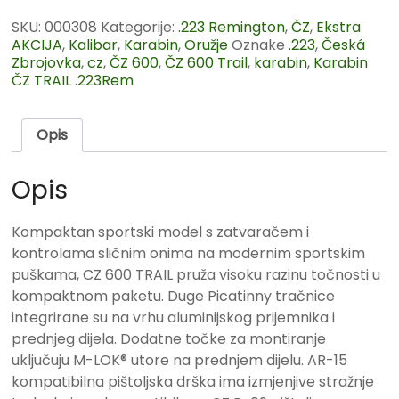
SKU:
000308
Kategorije:
.223 Remington
,
ČZ
,
Ekstra
AKCIJA
,
Kalibar
,
Karabin
,
Oružje
Oznake
.223
,
Česká
Zbrojovka
,
cz
,
ČZ 600
,
ČZ 600 Trail
,
karabin
,
Karabin
ČZ TRAIL .223Rem
Opis
Opis
Kompaktan sportski model s zatvaračem i
kontrolama sličnim onima na modernim sportskim
puškama, CZ 600 TRAIL pruža visoku razinu točnosti u
kompaktnom paketu. Duge Picatinny tračnice
integrirane su na vrhu aluminijskog prijemnika i
prednjeg dijela. Dodatne točke za montiranje
uključuju M-LOK® utore na prednjem dijelu. AR-15
kompatibilna pištoljska drška ima izmjenjive stražnje