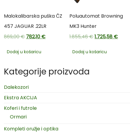
Malokalibarska puška ČZ
Poluautomat Browning
457 JAGUAR .22LR
MK3 Hunter
869,00
€
782,10
€
1.855,46
€
1.725,58
€
Dodaj u košaricu
Dodaj u košaricu
Kategorije proizvoda
Dalekozori
Ekstra AKCIJA
Koferi i futrole
Ormari
Kompleti oružje i optika