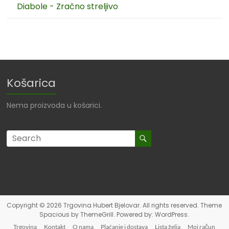
Diabole - Zračno streljivo
Košarica
Nema proizvoda u košarici.
Copyright © 2026
Trgovina Hubert Bjelovar
. All rights reserved. Theme
Spacious
by ThemeGrill. Powered by:
WordPress
.
Trgovina
Kontakt
O nama
Plaćanje i dostava
Lista želja
Moj račun