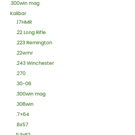
.300win mag
Kalibar
.17HMR
.22 Long Rifle
.223 Remington
.22wmr
.243 Winchester
.270
.30-06
.300win mag
.308win
.7×64
.8x57
9.3x62