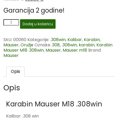
Garancija 2 godine!
Dodaj u košaricu
SKU:
00060
Kategorije:
.308win
,
Kalibar
,
Karabin
,
Mauser
,
Oružje
Oznake
.308
,
.308win
,
karabin
,
Karabin
Mauser M18 .308win
,
Mauser
,
Mauser m18
Brand:
Mauser
Opis
Opis
Karabin Mauser M18 .308win
Kalibar: .308 win