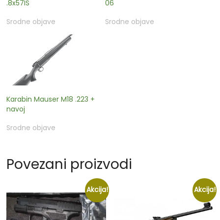
.8x57IS
06
Srodne objave
Srodne objave
Karabin Mauser M18 .223 +
navoj
Srodne objave
Povezani proizvodi
Akcija!
Akcija!