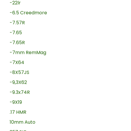
-22lr
-6.5 Creedmore
-7.57R
-7.65
-7.65R
-7mm RemMag
-7X64
-8X57JS
-9,3X62
-9.3x74R
-9X19
.17 HMR
10mm Auto