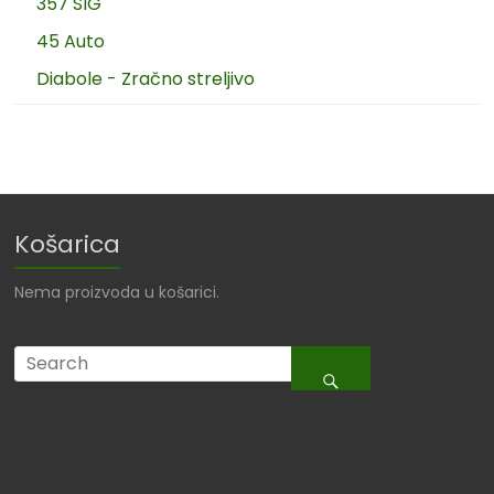
357 SIG
45 Auto
Diabole - Zračno streljivo
Košarica
Nema proizvoda u košarici.