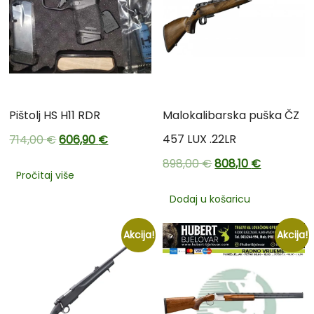
Pištolj HS H11 RDR
Malokalibarska puška ČZ
457 LUX .22LR
714,00
€
606,90
€
898,00
€
808,10
€
Pročitaj više
Dodaj u košaricu
Akcija!
Akcija!