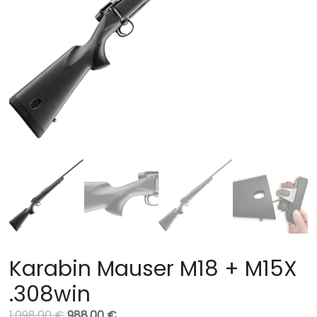
Karabin Mauser M18 + M15X
.308win
1.098,00
€
988,00
€