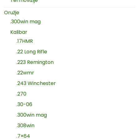
Termovizije
Oružje
.300win mag
Kalibar
.17HMR
.22 Long Rifle
.223 Remington
.22wmr
.243 Winchester
.270
.30-06
.300win mag
.308win
.7×64