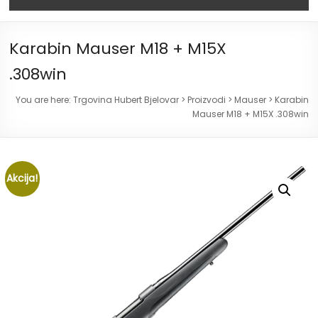
Karabin Mauser M18 + M15X
.308win
You are here:
Trgovina Hubert Bjelovar
>
Proizvodi
>
Mauser
>
Karabin
Mauser M18 + M15X .308win
Akcija!