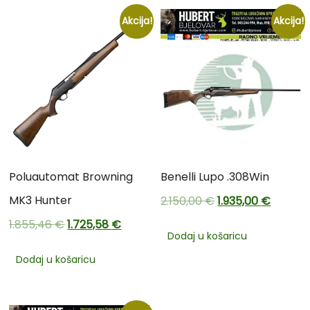
Akcija!
Akcija!
Poluautomat Browning
Benelli Lupo .308Win
MK3 Hunter
2.150,00
€
1.935,00
€
1.855,46
€
1.725,58
€
Dodaj u košaricu
Dodaj u košaricu