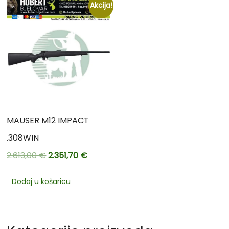
Akcija!
MAUSER M12 IMPACT
.308WIN
2.613,00
€
2.351,70
€
Dodaj u košaricu