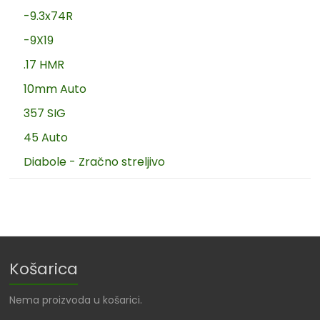
-9.3x74R
-9X19
.17 HMR
10mm Auto
357 SIG
45 Auto
Diabole - Zračno streljivo
Košarica
Nema proizvoda u košarici.