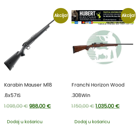
Akcija!
Akcija!
Karabin Mauser M18
Franchi Horizon Wood
.8x57IS
.308Win
1.098,00
€
988,00
€
1.150,00
€
1.035,00
€
Dodaj u košaricu
Dodaj u košaricu