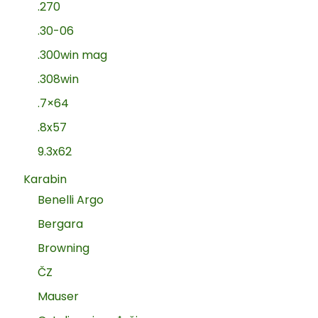
.270
.30-06
.300win mag
.308win
.7×64
.8x57
9.3x62
Karabin
Benelli Argo
Bergara
Browning
ČZ
Mauser