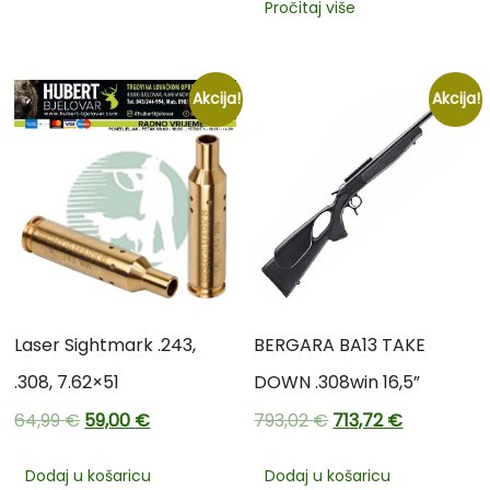
Pročitaj više
Akcija!
Akcija!
Laser Sightmark .243,
BERGARA BA13 TAKE
.308, 7.62×51
DOWN .308win 16,5”
64,99
€
59,00
€
793,02
€
713,72
€
Dodaj u košaricu
Dodaj u košaricu