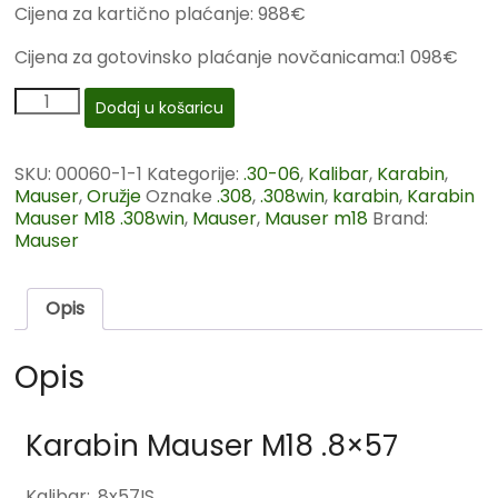
Cijena za kartično plaćanje: 988€
Cijena za gotovinsko plaćanje novčanicama:1 098€
Dodaj u košaricu
SKU:
00060-1-1
Kategorije:
.30-06
,
Kalibar
,
Karabin
,
Mauser
,
Oružje
Oznake
.308
,
.308win
,
karabin
,
Karabin
Mauser M18 .308win
,
Mauser
,
Mauser m18
Brand:
Mauser
Opis
Opis
Karabin Mauser M18 .8×57
Kalibar: .8x57IS