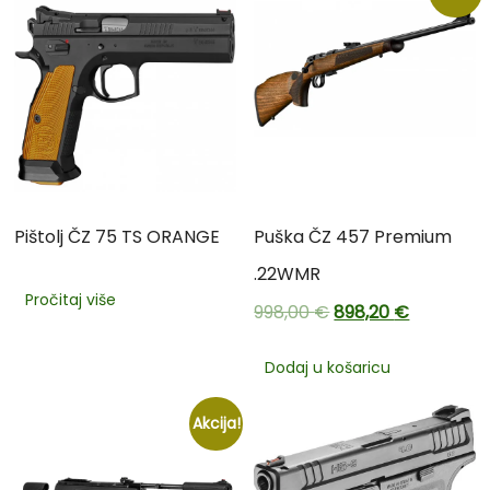
Pištolj ČZ 75 TS ORANGE
Puška ČZ 457 Premium
.22WMR
Pročitaj više
998,00
€
898,20
€
Dodaj u košaricu
Akcija!