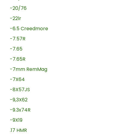
-20/76
-22lr
-6.5 Creedmore
-7.57R
-7.65
-7.65R
-7mm RemMag
-7X64
-8X57JS
-9,3X62
-9.3x74R
-9X19
.17 HMR