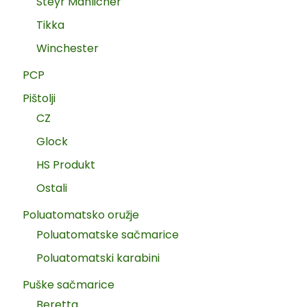
Steyr Manlicher
Tikka
Winchester
PCP
Pištolji
CZ
Glock
HS Produkt
Ostali
Poluatomatsko oružje
Poluatomatske sačmarice
Poluatomatski karabini
Puške sačmarice
Beretta