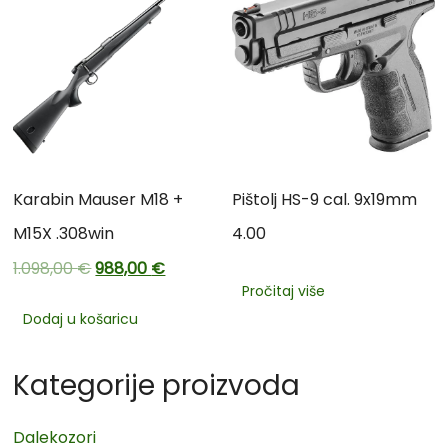
Karabin Mauser M18 +
Pištolj HS-9 cal. 9x19mm
M15X .308win
4.00
1.098,00
€
988,00
€
Pročitaj više
Dodaj u košaricu
Kategorije proizvoda
Dalekozori