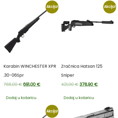
Akcija!
Akcija!
Karabin WINCHESTER XPR
Zračnica Hatsan 125
.30-06Spr
Sniper
768,00
€
691,00
€
421,00
€
378,90
€
Dodaj u košaricu
Dodaj u košaricu
Akcija!