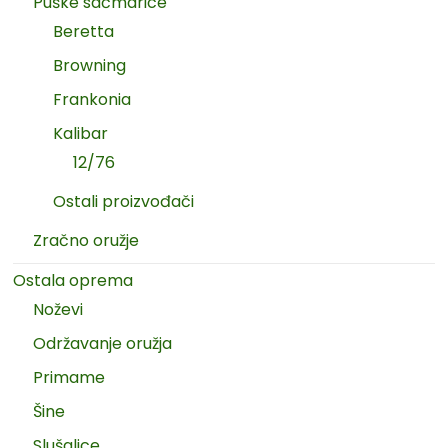
Puške sačmarice
Beretta
Browning
Frankonia
Kalibar
12/76
Ostali proizvođači
Zračno oružje
Ostala oprema
Noževi
Održavanje oružja
Primame
Šine
Slušalice