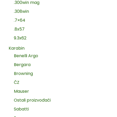
.300win mag
.308win
.7×64
.8x57
9.3x62
Karabin
Benelli Argo
Bergara
Browning
ČZ
Mauser
Ostali proizvođači
Sabatti