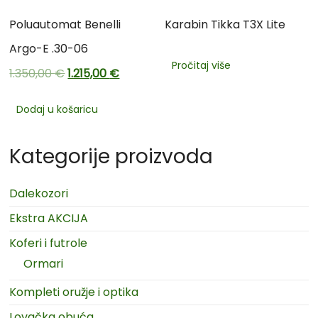
Poluautomat Benelli
Karabin Tikka T3X Lite
Argo-E .30-06
Pročitaj više
1.350,00
€
1.215,00
€
Dodaj u košaricu
Kategorije proizvoda
Dalekozori
Ekstra AKCIJA
Koferi i futrole
Ormari
Kompleti oružje i optika
Lovačka obuća