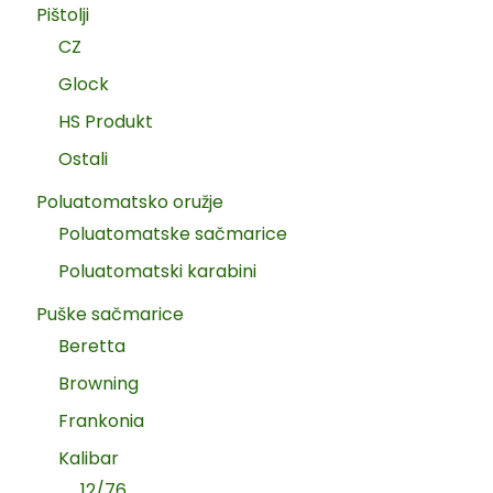
Pištolji
CZ
Glock
HS Produkt
Ostali
Poluatomatsko oružje
Poluatomatske sačmarice
Poluatomatski karabini
Puške sačmarice
Beretta
Browning
Frankonia
Kalibar
12/76