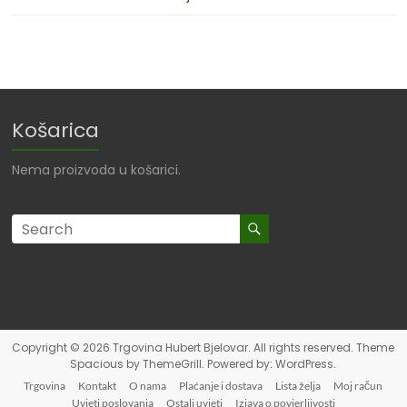
Košarica
Nema proizvoda u košarici.
Copyright © 2026
Trgovina Hubert Bjelovar
. All rights reserved. Theme
Spacious
by ThemeGrill. Powered by:
WordPress
.
Trgovina
Kontakt
O nama
Plaćanje i dostava
Lista želja
Moj račun
Uvjeti poslovanja
Ostali uvjeti
Izjava o povjerljivosti