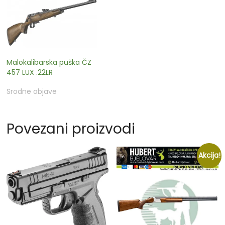
Malokalibarska puška ČZ
457 LUX .22LR
Srodne objave
Povezani proizvodi
Akcija!