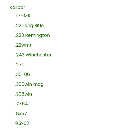
Kalibar
.17HMR
.22 Long Rifle
.223 Remington
.22wmr
.243 Winchester
.270
.30-06
.300win mag
.308win
.7×64
.8x57
9.3x62