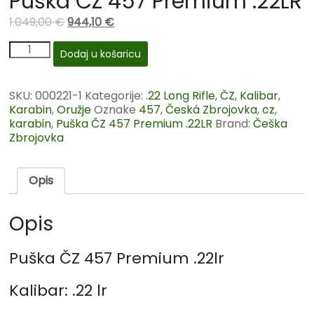
Puška ČZ 457 Premium .22LR
1.049,00
€
944,10
€
Dodaj u košaricu
SKU:
000221-1
Kategorije:
.22 Long Rifle
,
ČZ
,
Kalibar
,
Karabin
,
Oružje
Oznake
457
,
Česká Zbrojovka
,
cz
,
karabin
,
Puška ČZ 457 Premium .22LR
Brand:
Češka
Zbrojovka
Opis
Opis
Puška ČZ 457 Premium .22lr
Kalibar: .22 lr