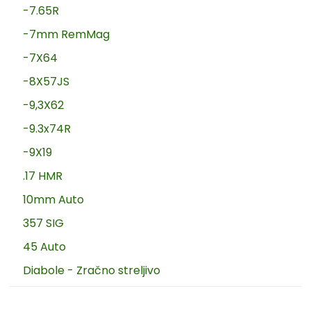
-7.65R
-7mm RemMag
-7X64
-8X57JS
-9,3X62
-9.3x74R
-9X19
.17 HMR
10mm Auto
357 SIG
45 Auto
Diabole - Zračno streljivo