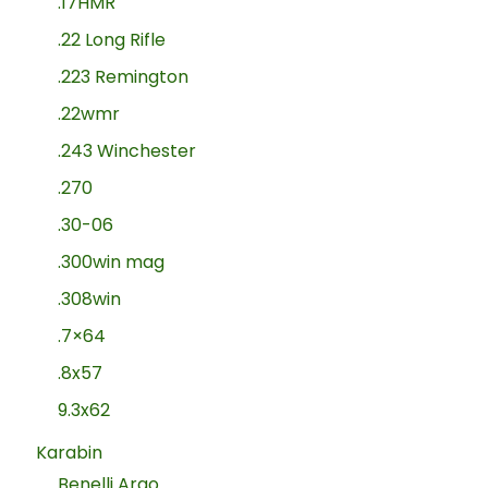
.17HMR
.22 Long Rifle
.223 Remington
.22wmr
.243 Winchester
.270
.30-06
.300win mag
.308win
.7×64
.8x57
9.3x62
Karabin
Benelli Argo