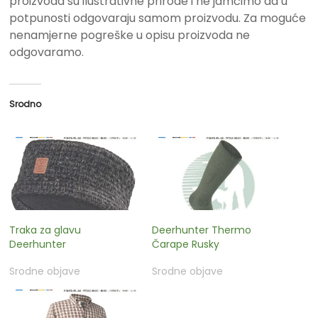
proizvoda su ilustrativne prirode i ne jamčimo da u
potpunosti odgovaraju samom proizvodu. Za moguće
nenamjerne pogreške u opisu proizvoda ne
odgovaramo.
Srodno
Traka za glavu
Deerhunter Thermo
Deerhunter
Čarape Rusky
Srodne objave
Srodne objave